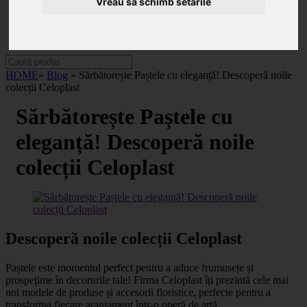
Categorii
Vreau să schimb setările
Noutăți
Promoții
Contact
HOME
»
Blog
» Sărbătorește Paștele cu eleganță! Descoperă noile
colecții Celoplast
Sărbătorește Paștele cu
eleganță! Descoperă noile
colecții Celoplast
Descoperă noile colecții Celoplast
Paștele este momentul perfect pentru a aduce frumusețe și
prospețime în decorurile tale! Firma Celoplast îți prezintă cele mai
noi modele de produse și accesorii floristice, perfecte pentru a
transforma fiecare aranjament într-o operă de artă.