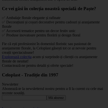
Ce vei găsi în colecția noastră specială de Paște?
✅ Ambalaje florale elegante și rafinate
✅ Decorațiuni și coșuri decorative pentru cadouri și aranjamente
florale
✅ Accesorii tematice pentru un decor festiv unic
✅ Produse inovatoare pentru florării și design floral
Fie că ești profesionist în domeniul floristic sau pasionat de
aranjamente florale, la Celoplast găsești tot ce ai nevoie pentru
creații spectaculoase!
Explorează colecția
acum și surprinde-ți clienții cu aranjamente
florale de neuitat!
Contactează-ne pentru detalii și oferte speciale!
Celoplast - Tradiție din 1997
Newsletter
Abonează-te la newsletterul nostru pentru a fi la curent cu cele mai
recente noutăți.
Mă abonez