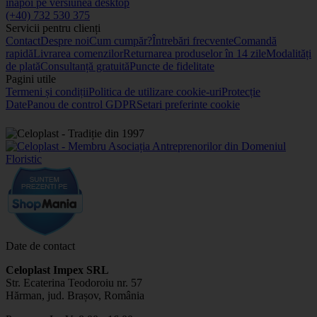
înapoi pe versiunea desktop
(+40) 732 530 375
Servicii pentru clienți
Contact
Despre noi
Cum cumpăr?
Întrebări frecvente
Comandă
rapidă
Livrarea comenzilor
Returnarea produselor în 14 zile
Modalități
de plată
Consultanță gratuită
Puncte de fidelitate
Pagini utile
Termeni și condiții
Politica de utilizare cookie-uri
Protecție
Date
Panou de control GDPR
Setari preferinte cookie
Date de contact
Celoplast Impex SRL
Str. Ecaterina Teodoroiu nr. 57
Hărman, jud. Brașov, România