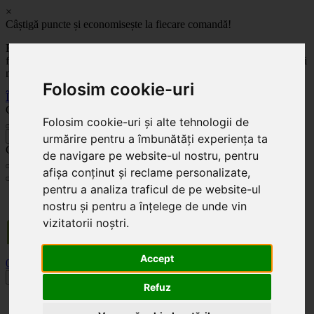
×
Câștigă puncte și economisește la fiecare comandă!
Fă-ți cont pe site-ul nostru și câștigi puncte de fidelitate pentru
fiecare comandă! Cu cât comanzi mai mult, cu atât economisești mai
mult!
Folosim cookie-uri
Înregistrează-te acum
Celoplast
Folosim cookie-uri și alte tehnologii de
înapoi
urmărire pentru a îmbunătăți experiența ta
Celoplast
de navigare pe website-ul nostru, pentru
afișa conținut și reclame personalizate,
pentru a analiza traficul de pe website-ul
Transportul este GRATUIT pentru comenzile mai mari de 350 Lei. Comanda minimă în
nostru și pentru a înțelege de unde vin
valoare de 100 Lei. Expediere în 1 - 2 zile lucrătoare.
vizitatorii noștri.
Accept
0
0
Toggle navigation
Refuz
Acasă