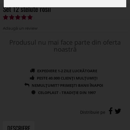
Set 12 stelute rosii
Produsul nu mai face parte din oferta
noastră
DESCRIERE