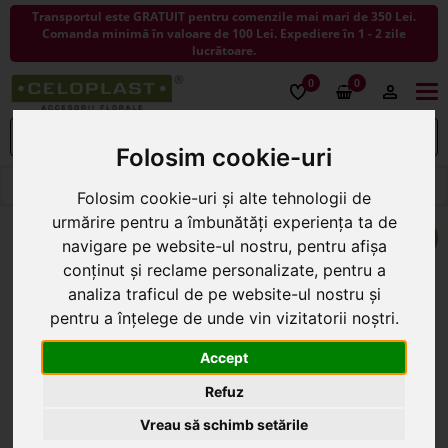
Transportul este GRATUIT pentru comenzile mai mari de 350 Lei.
Comanda minimă în valoare de 100 Lei. Expediere în 1 - 2 zile
lucrătoare.
0
0
Togg
navi
Folosim cookie-uri
< ÎNAPOI LA ARTICOLE DECORATIVE
Folosim cookie-uri și alte tehnologii de
urmărire pentru a îmbunătăți experiența ta de
navigare pe website-ul nostru, pentru afișa
conținut și reclame personalizate, pentru a
analiza traficul de pe website-ul nostru și
pentru a înțelege de unde vin vizitatorii noștri.
Accept
Refuz
Vreau să schimb setările