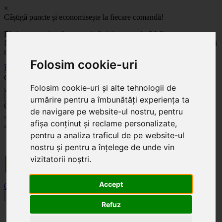
×
Câștigă puncte și economisește la fiecare comandă!
Fă-ți cont pe site-ul nostru și câștigi puncte de fidelitate pentru
fiecare comandă! Cu cât comanzi mai mult, cu atât economisești mai
mult!
Folosim cookie-uri
Înregistrează-te acum
Celoplast
Folosim cookie-uri și alte tehnologii de
înapoi
urmărire pentru a îmbunătăți experiența ta
Celoplast
de navigare pe website-ul nostru, pentru
afișa conținut și reclame personalizate,
pentru a analiza traficul de pe website-ul
Transportul este GRATUIT pentru comenzile mai mari de 350 Lei. Comanda minimă în
valoare de 100 Lei. Expediere în 1 - 2 zile lucrătoare.
nostru și pentru a înțelege de unde vin
vizitatorii noștri.
Accept
0
0
Toggle navigation
Refuz
Acasă