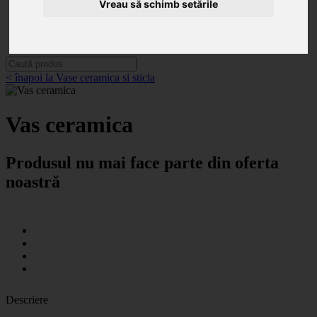
Categorii
Vreau să schimb setările
Noutăți
Promoții
Contact
< înapoi la Vase ceramica si sticla
Vas ceramica
Produsul nu mai face parte din oferta
noastră
Descriere