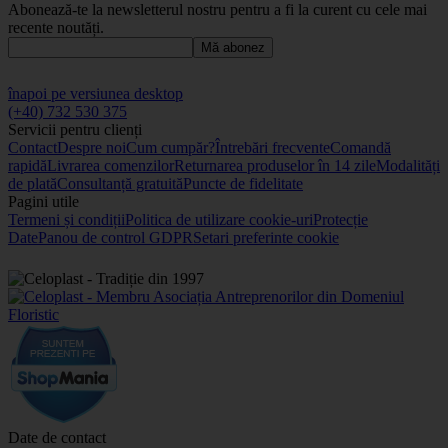
Abonează-te la newsletterul nostru pentru a fi la curent cu cele mai
recente noutăți.
Mă abonez
înapoi pe versiunea desktop
(+40) 732 530 375
Servicii pentru clienți
Contact
Despre noi
Cum cumpăr?
Întrebări frecvente
Comandă
rapidă
Livrarea comenzilor
Returnarea produselor în 14 zile
Modalități
de plată
Consultanță gratuită
Puncte de fidelitate
Pagini utile
Termeni și condiții
Politica de utilizare cookie-uri
Protecție
Date
Panou de control GDPR
Setari preferinte cookie
Date de contact