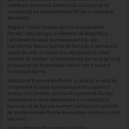
stabilitate excelentă, astfel încât să puteți să vă
concentrați pe aranjamentele florale cu adevărat
deosebite.
Alegând "Vasul Ceramic pentru Aranjamente
Florale", veți adăuga un element de eleganță și
rafinament în viața dumneavoastră și veți
transforma fiecare buchet de flori într-o adevărată
operă de artă. Cu acest vas, veți putea să creați
amintiri de neuitat, să impresionați pe cei dragi și să
vă bucurați de frumusețea naturii într-o nouă și
inovatoare formă.
Sărbătoriți frumusețea florilor și aduceți o notă de
prospetime în viața dumneavoastră cu ajutorul
acestui Vas Ceramic pentru Aranjamente Florale!
Descoperiți o nouă dimensiune a creativității și
bucurați-vă de fiecare moment petrecut înconjurat
de aranjamentele florale de excepție create cu acest
vas unic!
Vase si ghivece din ceramica si sticla.