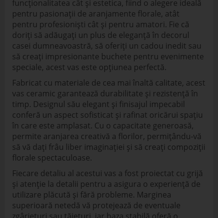
funcționalitatea cât și estetica, fiind o alegere ideală
pentru pasionații de aranjamente florale, atât
pentru profesioniști cât și pentru amatori. Fie că
doriți să adăugați un plus de eleganță în decorul
casei dumneavoastră, să oferiți un cadou inedit sau
să creați impresionante buchete pentru evenimente
speciale, acest vas este opțiunea perfectă.
Fabricat cu materiale de cea mai înaltă calitate, acest
vas ceramic garantează durabilitate și rezistență în
timp. Designul său elegant și finisajul impecabil
conferă un aspect sofisticat și rafinat oricărui spațiu
în care este amplasat. Cu o capacitate generoasă,
permite aranjarea creativă a florilor, permițându-vă
să vă dați frâu liber imaginației și să creați compoziții
florale spectaculoase.
Fiecare detaliu al acestui vas a fost proiectat cu grijă
și atenție la detalii pentru a asigura o experiență de
utilizare plăcută și fără probleme. Marginea
superioară netedă vă protejează de eventuale
zgârieturi sau tăieturi, iar baza stabilă oferă o