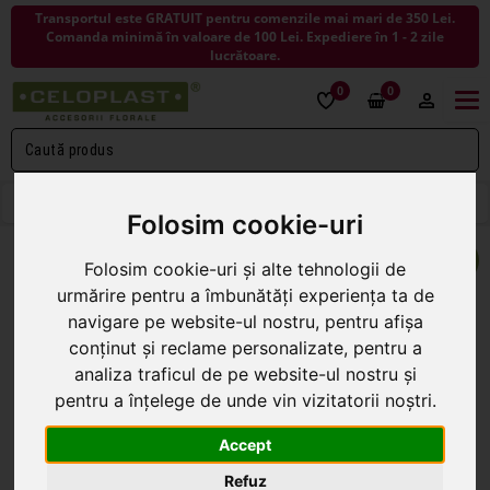
Transportul este GRATUIT pentru comenzile mai mari de 350 Lei.
Comanda minimă în valoare de 100 Lei. Expediere în 1 - 2 zile
lucrătoare.
0
0
Togg
navi
< ÎNAPOI LA VASE CERAMICA SI STICLA
Folosim cookie-uri
NOU
Folosim cookie-uri și alte tehnologii de
urmărire pentru a îmbunătăți experiența ta de
navigare pe website-ul nostru, pentru afișa
conținut și reclame personalizate, pentru a
analiza traficul de pe website-ul nostru și
pentru a înțelege de unde vin vizitatorii noștri.
Accept
Refuz