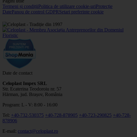
Pagini utile
Termeni și condiții
Politica de utilizare cookie-uri
Protecție
Date
Panou de control GDPR
Setari preferinte cookie
Date de contact
Celoplast Impex SRL
Str. Ecaterina Teodoroiu nr. 57
Hărman, jud. Brașov, România
Program: L - V: 8:00 - 16:00
Tel:
+40-732-530375
+40-728-878905
+40-723-290825
+40-728-
878906
E-mail:
contact@celoplast.ro