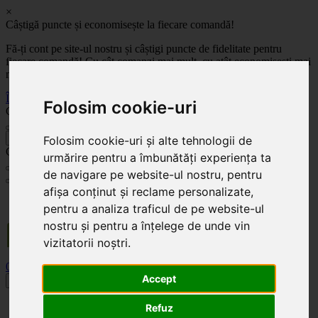
×
Câștigă puncte și economisește la fiecare comandă!
Fă-ți cont pe site-ul nostru și câștigi puncte de fidelitate pentru
fiecare comandă! Cu cât comanzi mai mult, cu atât economisești mai
mult!
Înregistrează-te acum
Folosim cookie-uri
Celoplast
înapoi
Folosim cookie-uri și alte tehnologii de
Celoplast
urmărire pentru a îmbunătăți experiența ta
de navigare pe website-ul nostru, pentru
afișa conținut și reclame personalizate,
Transportul este GRATUIT pentru comenzile mai mari de 350 Lei. Comanda minimă în
pentru a analiza traficul de pe website-ul
valoare de 100 Lei. Expediere în 1 - 2 zile lucrătoare.
nostru și pentru a înțelege de unde vin
vizitatorii noștri.
0
0
Accept
Toggle navigation
Acasă
Refuz