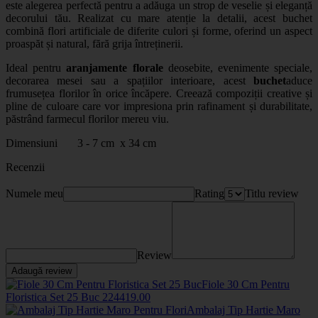
este alegerea perfectă pentru a adăuga un strop de veselie și eleganță
decorului tău. Realizat cu mare atenție la detalii, acest buchet
combină flori artificiale de diferite culori și forme, oferind un aspect
proaspăt și natural, fără grija întreținerii.
Ideal pentru
aranjamente florale
deosebite, evenimente speciale,
decorarea mesei sau a spațiilor interioare, acest
buchet
aduce
frumusețea florilor în orice încăpere. Creează compoziții creative și
pline de culoare care vor impresiona prin rafinament și durabilitate,
păstrând farmecul florilor mereu viu.
Dimensiuni 3 - 7 cm x 34 cm
Recenzii
Numele meu
Rating
Titlu review
Review
Adaugă review
Fiole 30 Cm Pentru
Floristica Set 25 Buc
2244
19
.00
Ambalaj Tip Hartie Maro