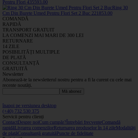
Pentru Flori
43559
3
.00
Ring 30
Cm Din Burete Umed Pentru Flori Set 2 Buc
2218
53
.00
COMANDĂ
RAPIDĂ
TRANSPORT GRATUIT
LA COMENZI MAI MARI DE 300 LEI
RETURNARE
14 ZILE
POSIBILITĂȚI MULTIPLE
DE PLATĂ
CONSULTANȚĂ
GRATUITĂ
Newsletter
Abonează-te la newsletterul nostru pentru a fi la curent cu cele mai
recente noutăți.
Mă abonez
înapoi pe versiunea desktop
(+40) 732 530 375
Servicii pentru clienți
Contact
Despre noi
Cum cumpăr?
Întrebări frecvente
Comandă
rapidă
Livrarea comenzilor
Returnarea produselor în 14 zile
Modalități
de plată
Consultanță gratuită
Puncte de fidelitate