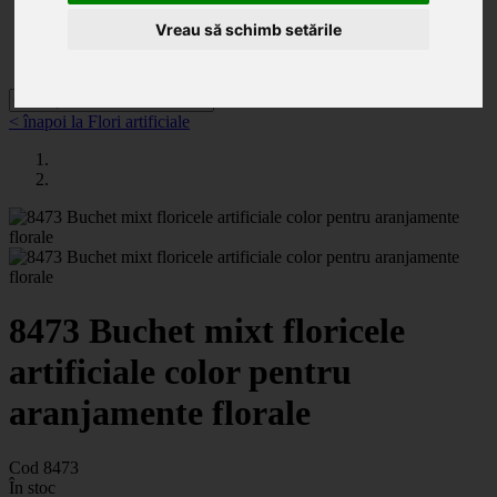
Categorii
Noutăți
Vreau să schimb setările
Promoții
Contact
< înapoi la Flori artificiale
8473 Buchet mixt floricele
artificiale color pentru
aranjamente florale
Cod 8473
În stoc