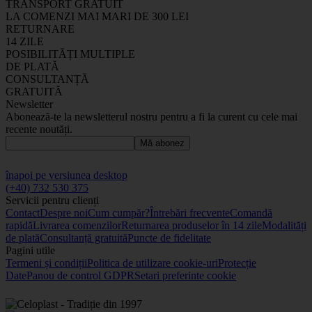
TRANSPORT GRATUIT
LA COMENZI MAI MARI DE 300 LEI
RETURNARE
14 ZILE
POSIBILITĂȚI MULTIPLE
DE PLATĂ
CONSULTANȚĂ
GRATUITĂ
Newsletter
Abonează-te la newsletterul nostru pentru a fi la curent cu cele mai
recente noutăți.
Mă abonez
înapoi pe versiunea desktop
(+40) 732 530 375
Servicii pentru clienți
Contact
Despre noi
Cum cumpăr?
Întrebări frecvente
Comandă
rapidă
Livrarea comenzilor
Returnarea produselor în 14 zile
Modalități
de plată
Consultanță gratuită
Puncte de fidelitate
Pagini utile
Termeni și condiții
Politica de utilizare cookie-uri
Protecție
Date
Panou de control GDPR
Setari preferinte cookie