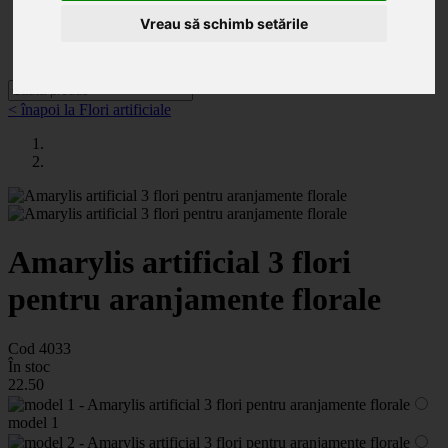
Categorii
Noutăți
Vreau să schimb setările
Promoții
Contact
< înapoi la Flori artificiale
Amarylis artificial 3 flori
pentru aranjamente florale
Cod 4033
În stoc
22
.50
model 1