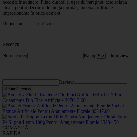
necesita întreținere. Fiind durabil și ușor de întreținut, este soluția
ideală pentru decoruri de lungă durată și amenajări florale
impresionante în orice context.
Dimensiuni 14 x 54 cm
Recenzii
Numele meu
Rating
Titlu review
Review
Adaugă review
Buchet 7 Fire
Crizanteme Din Flori Artificiale
3070
13
.00
Buchet
Frunze Artificiale Pentru Aranjamente Florale
8054
7
.00
Sarma
Pe Suport Lemn 100g Pentru Aranjamente Florale
2323
4
.50
COMANDĂ
RAPIDĂ