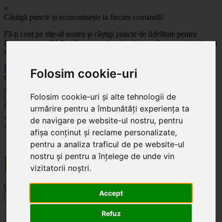
×
Câștigă puncte și economisește la fiecare comandă!
Fă-ți cont pe site-ul nostru și câștigi puncte de fidelitate pentru
fiecare comandă! Cu cât comanzi mai mult, cu atât economisești mai
mult!
Înregistrează-te acum
Folosim cookie-uri
Celoplast
Folosim cookie-uri și alte tehnologii de
înapoi
Celoplast
urmărire pentru a îmbunătăți experiența ta
de navigare pe website-ul nostru, pentru
afișa conținut și reclame personalizate,
Transportul este GRATUIT pentru comenzile mai mari de 350 Lei. Comanda minimă în
pentru a analiza traficul de pe website-ul
valoare de 100 Lei. Expediere în 1 - 2 zile lucrătoare.
nostru și pentru a înțelege de unde vin
vizitatorii noștri.
0
0
Accept
Toggle navigation
Acasă
Refuz