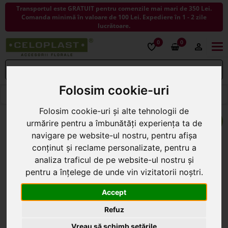
Transportul este GRATUIT pentru comenzile mai mari de 350 Lei.
Comanda minimă în valoare de 100 Lei. Expediere în 1 - 2 zile
lucrătoare.
0
0
Togg
navi
Folosim cookie-uri
< ÎNAPOI LA ARTICOLE DECORATIVE
Folosim cookie-uri și alte tehnologii de
urmărire pentru a îmbunătăți experiența ta de
navigare pe website-ul nostru, pentru afișa
conținut și reclame personalizate, pentru a
analiza traficul de pe website-ul nostru și
pentru a înțelege de unde vin vizitatorii noștri.
Accept
Refuz
Vreau să schimb setările