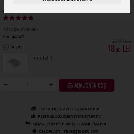
Aripi inger pentru aranjamente florale set 6 buc
Cod 44145
22
.00
18
În stoc
.00
model 1
ADAUGĂ ÎN COȘ