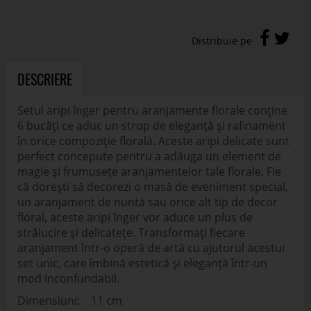
DESCRIERE
Setul aripi înger pentru aranjamente florale conține
6 bucăți ce aduc un strop de eleganță și rafinament
în orice compoziție florală. Aceste aripi delicate sunt
perfect concepute pentru a adăuga un element de
magie și frumusețe aranjamentelor tale florale. Fie
că dorești să decorezi o masă de eveniment special,
un aranjament de nuntă sau orice alt tip de decor
floral, aceste aripi înger vor aduce un plus de
strălucire și delicatețe. Transformați fiecare
aranjament într-o operă de artă cu ajutorul acestui
set unic, care îmbină estetică și eleganță într-un
mod inconfundabil.
Dimensiuni: 11 cm