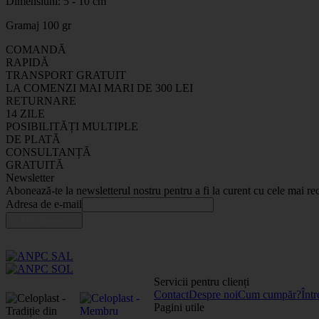
Dimensiuni: 5 - 10 cm
Gramaj 100 gr
COMANDĂ
RAPIDĂ
TRANSPORT GRATUIT
LA COMENZI MAI MARI DE 300 LEI
RETURNARE
14 ZILE
POSIBILITĂȚI MULTIPLE
DE PLATĂ
CONSULTANȚĂ
GRATUITĂ
Newsletter
Abonează-te la newsletterul nostru pentru a fi la curent cu cele mai rec
Adresa de e-mail
Servicii pentru clienți
Contact
Despre noi
Cum cumpăr?
Într
Pagini utile