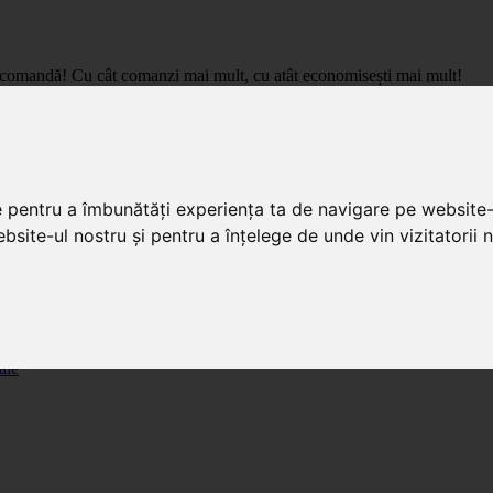
care comandă! Cu cât comanzi mai mult, cu atât economisești mai mult!
pret de importator, cu livrare in toata Romania.
e pentru a îmbunătăți experiența ta de navigare pe website-
bsite-ul nostru și pentru a înțelege de unde vin vizitatorii n
ale