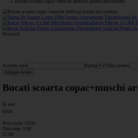
Bucati scoarta copac+muschi artificial pentru decoratiuni
Sarma Pe 
Baton Silicon 11x300 M
Bujor Artficial Pentru A
Recenzii
Numele meu
Rating
Titlu review
Adaugă review
Bucati scoarta copac+muschi art
În stoc
8104
Preț vechi:
14
.00
Discount:
3.00
11
.00