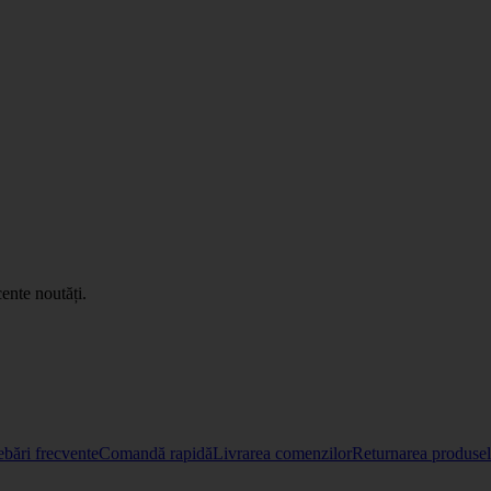
ente noutăți.
ebări frecvente
Comandă rapidă
Livrarea comenzilor
Returnarea produselo