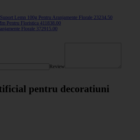
Suport Lemn 100g Pentru Aranjamente Florale
2323
4
.50
m Pentru Floristica
4118
38
.00
ranjamente Florale
3729
15
.00
Review
ificial pentru decoratiuni