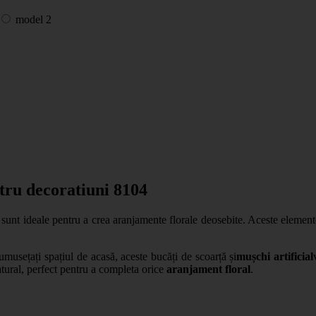
model 2
tru decoratiuni 8104
i sunt ideale pentru a crea aranjamente florale deosebite. Aceste element
umusețați spațiul de acasă, aceste bucăți de scoarță și
mușchi artificial
atural, perfect pentru a completa orice
aranjament floral
.