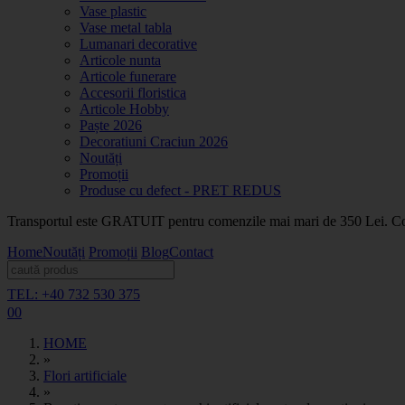
Vase plastic
Vase metal tabla
Lumanari decorative
Articole nunta
Articole funerare
Accesorii floristica
Articole Hobby
Paște 2026
Decoratiuni Craciun 2026
Noutăți
Promoții
Produse cu defect - PRET REDUS
Transportul este GRATUIT pentru comenzile mai mari de 350 Lei. Coma
Home
Noutăți
Promoții
Blog
Contact
TEL: +40 732 530 375
0
0
HOME
»
Flori artificiale
»