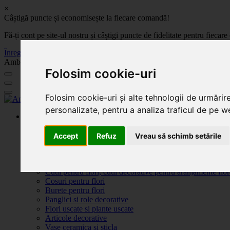
×
Câștigă puncte și economisește la fiecare comandă!
Fă-ți cont pe site-ul nostru și câștigi puncte de fidelitate pentru fie
Înregistrează-te acum
Ambalaje, decoratiuni si accesorii pentru flori. Produse de calitate la 
Folosim cookie-uri
Folosim cookie-uri și alte tehnologii de urmărir
personalizate, pentru a analiza traficul de pe we
Produse
Plante artificiale la ghiveci
Ambalaje pentru flori
Accept
Refuz
Vreau să schimb setările
Flori de săpun
Produse Sf. Valentin 2026
Flori artificiale
Cutii pentru flori, cutii decorative pentru aranjamente flor
Cosuri pentru flori
Burete pentru flori
Panglici si role decorative
Flori uscate si plante uscate
Articole decorative
Vase ceramica si sticla