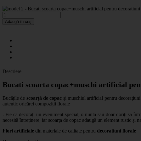
Adaugă în coș
Descriere
Bucati scoarta copac+muschi artificial pen
Bucățile de
scoarță de copac
și mușchiul artificial pentru decorațiun
autentic oricărei compoziții florale
. Fie că decorați un eveniment special, o nuntă sau doar doriți să înfr
necesită întreținere, iar scoarța de copac adaugă un element rustic și n
Flori artificiale
din materiale de calitate pentru
decoratiuni florale