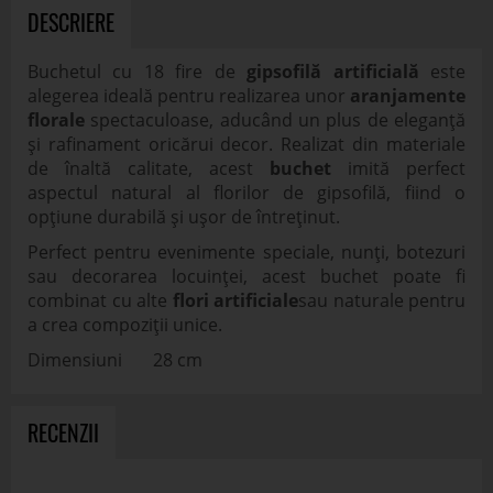
DESCRIERE
Buchetul cu 18 fire de
gipsofilă artificială
este
alegerea ideală pentru realizarea unor
aranjamente
florale
spectaculoase, aducând un plus de eleganță
și rafinament oricărui decor. Realizat din materiale
de înaltă calitate, acest
buchet
imită perfect
aspectul natural al florilor de gipsofilă, fiind o
opțiune durabilă și ușor de întreținut.
Perfect pentru evenimente speciale, nunți, botezuri
sau decorarea locuinței, acest buchet poate fi
combinat cu alte
flori artificiale
sau naturale pentru
a crea compoziții unice.
Dimensiuni 28 cm
RECENZII