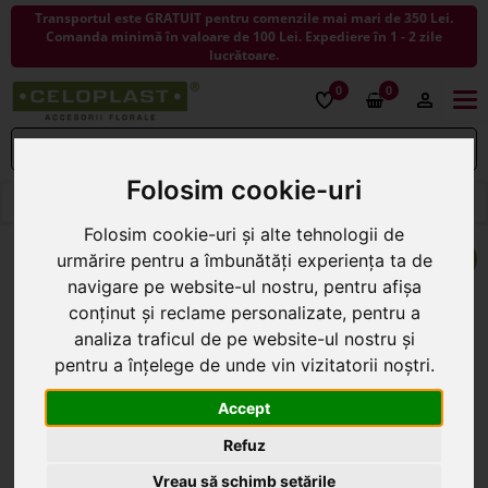
Transportul este GRATUIT pentru comenzile mai mari de 350 Lei.
Comanda minimă în valoare de 100 Lei. Expediere în 1 - 2 zile
lucrătoare.
0
0
Togg
navi
Folosim cookie-uri
< ÎNAPOI LA FLORI ARTIFICIALE
Folosim cookie-uri și alte tehnologii de
urmărire pentru a îmbunătăți experiența ta de
navigare pe website-ul nostru, pentru afișa
conținut și reclame personalizate, pentru a
analiza traficul de pe website-ul nostru și
pentru a înțelege de unde vin vizitatorii noștri.
Accept
Refuz
Vreau să schimb setările