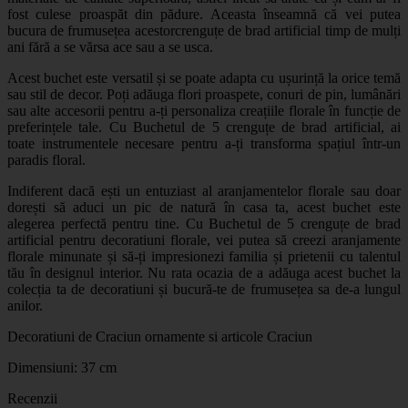
fost culese proaspăt din pădure. Aceasta înseamnă că vei putea
bucura de frumusețea acestor
crenguțe de brad artificial
timp de mulți
ani fără a se vărsa ace sau a se usca.
Acest buchet este versatil și se poate adapta cu ușurință la orice temă
sau stil de decor. Poți adăuga flori proaspete, conuri de pin, lumânări
sau alte accesorii pentru a-ți personaliza creațiile florale în funcție de
preferințele tale. Cu
Buchetul de 5 crenguțe de brad artificial
, ai
toate instrumentele necesare pentru a-ți transforma spațiul într-un
paradis floral.
Indiferent dacă ești un entuziast al aranjamentelor florale sau doar
dorești să aduci un pic de natură în casa ta, acest buchet este
alegerea perfectă pentru tine. Cu Buchetul de 5 crenguțe de brad
artificial pentru decoratiuni florale, vei putea să creezi aranjamente
florale minunate și să-ți impresionezi familia și prietenii cu talentul
tău în designul interior. Nu rata ocazia de a adăuga acest buchet la
colecția ta de decoratiuni și bucură-te de frumusețea sa de-a lungul
anilor.
Decoratiuni de Craciun ornamente si articole Craciun
Dimensiuni: 37 cm
Recenzii