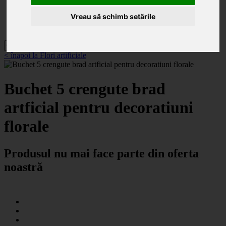
Categorii
Noutăți
Vreau să schimb setările
Promoții
Contact
< înapoi la Flori artificiale
Buchet 5 crengute brad
artficial pentru decoratiuni
florale
Produsul nu mai face parte din oferta
noastră