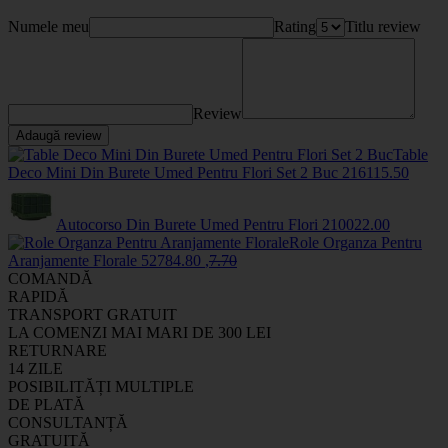
Numele meu
Rating
Titlu review
Review
Adaugă review
Table
Deco Mini Din Burete Umed Pentru Flori Set 2 Buc
2161
15
.50
Autocorso Din Burete Umed Pentru Flori
2100
22
.00
Role Organza Pentru
Aranjamente Florale
5278
4
.80
,
7
.70
COMANDĂ
RAPIDĂ
TRANSPORT GRATUIT
LA COMENZI MAI MARI DE 300 LEI
RETURNARE
14 ZILE
POSIBILITĂȚI MULTIPLE
DE PLATĂ
CONSULTANȚĂ
GRATUITĂ