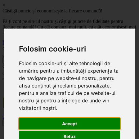
×
Câștigă puncte și economisește la fiecare comandă!
Fă-ți cont pe site-ul nostru și câștigi puncte de fidelitate pentru
fiecare comandă! Cu cât comanzi mai mult, cu atât economisești mai
mult!
Înregistrează-te acum
Folosim cookie-uri
Celoplast
înapoi
Folosim cookie-uri și alte tehnologii de
Celoplast
urmărire pentru a îmbunătăți experiența ta
de navigare pe website-ul nostru, pentru
afișa conținut și reclame personalizate,
Transportul este GRATUIT pentru comenzile mai mari de 350 Lei. Comanda minimă în
valoare de 100 Lei. Expediere în 1 - 2 zile lucrătoare.
pentru a analiza traficul de pe website-ul
nostru și pentru a înțelege de unde vin
vizitatorii noștri.
0
0
Toggle navigation
Accept
Acasă
Refuz