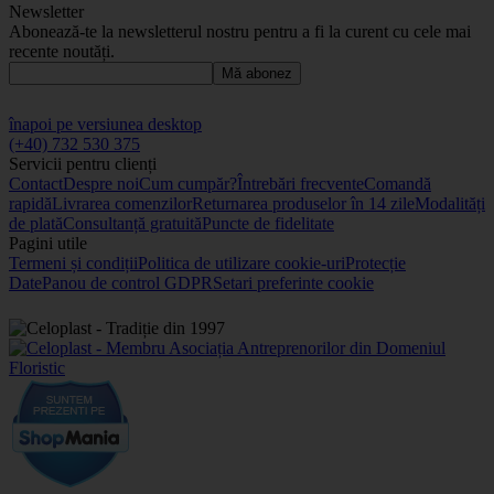
Newsletter
Abonează-te la newsletterul nostru pentru a fi la curent cu cele mai
recente noutăți.
Mă abonez
înapoi pe versiunea desktop
(+40) 732 530 375
Servicii pentru clienți
Contact
Despre noi
Cum cumpăr?
Întrebări frecvente
Comandă
rapidă
Livrarea comenzilor
Returnarea produselor în 14 zile
Modalități
de plată
Consultanță gratuită
Puncte de fidelitate
Pagini utile
Termeni și condiții
Politica de utilizare cookie-uri
Protecție
Date
Panou de control GDPR
Setari preferinte cookie