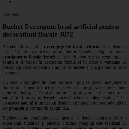
Descriere
Buchet 5 crengute brad artficial pentru
decoratiuni florale 3872
Buchetul format din 5
crenguțe de brad artificial
este alegerea
perfectă pentru a aduce natura în interiorul casei tale și pentru a crea
aranjamente florale
deosebite. Acest buchet este conceput special
pentru a fi folosit în decorarea florală și îți oferă o varietate de
posibilități creative pentru a aduce frumusețe și prospețime în orice
încăpere.
Cu cele 5 crenguțe de brad artificial, poți să creezi aranjamente
florale unice pentru orice ocazie. Fie că dorești să decorezi masa
pentru o cină specială, să adaugi un strop de verdețe în camera de zi
sau să oferi un cadou deosebit, acest buchet este alegerea ideală. Cu
un aspect natural și un design detaliat, crenguțele de brad adaugă un
aer proaspăt și primitor în spațiul tău.
Buchetul este confecționat cu atenție la detalii pentru a oferi o
experiență autentică și plăcută. Fiecare crenguță este realizată cu
materiale de calitate superioară, astfel încât să arate ca și cum ar fi