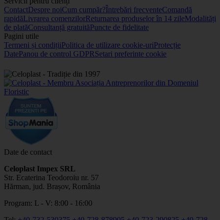
Servicii pentru clienți
Contact
Despre noi
Cum cumpăr?
Întrebări frecvente
Comandă
rapidă
Livrarea comenzilor
Returnarea produselor în 14 zile
Modalități
de plată
Consultanță gratuită
Puncte de fidelitate
Pagini utile
Termeni și condiții
Politica de utilizare cookie-uri
Protecție
Date
Panou de control GDPR
Setari preferinte cookie
Date de contact
Celoplast Impex SRL
Str. Ecaterina Teodoroiu nr. 57
Hărman, jud. Brașov, România
Program: L - V: 8:00 - 16:00
Tel:
+40-732-530375
+40-728-878905
+40-723-290825
+40-728-