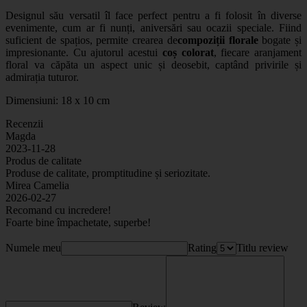
Designul său versatil îl face perfect pentru a fi folosit în diverse
evenimente, cum ar fi nunți, aniversări sau ocazii speciale. Fiind
suficient de spațios, permite crearea de
compoziții florale
bogate și
impresionante. Cu ajutorul acestui
coș colorat
, fiecare aranjament
floral va căpăta un aspect unic și deosebit, captând privirile și
admirația tuturor.
Dimensiuni: 18 x 10 cm
Recenzii
Magda
2023-11-28
Produs de calitate
Produse de calitate, promptitudine și seriozitate.
Mirea Camelia
2026-02-27
Recomand cu incredere!
Foarte bine împachetate, superbe!
Numele meu
Rating
Titlu review