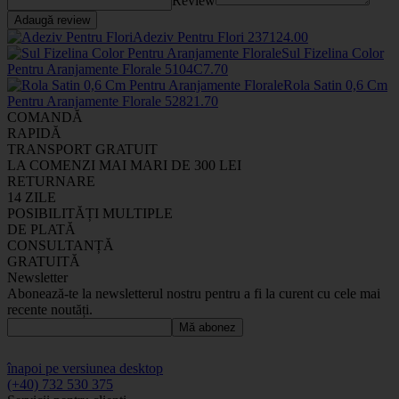
Review
Adaugă review
Adeziv Pentru Flori
2371
24
.00
Sul Fizelina Color
Pentru Aranjamente Florale
5104C
7
.70
Rola Satin 0,6 Cm
Pentru Aranjamente Florale
5282
1
.70
COMANDĂ
RAPIDĂ
TRANSPORT GRATUIT
LA COMENZI MAI MARI DE 300 LEI
RETURNARE
14 ZILE
POSIBILITĂȚI MULTIPLE
DE PLATĂ
CONSULTANȚĂ
GRATUITĂ
Newsletter
Abonează-te la newsletterul nostru pentru a fi la curent cu cele mai
recente noutăți.
Mă abonez
înapoi pe versiunea desktop
(+40) 732 530 375