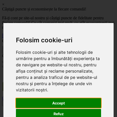
×
Câștigă puncte și economisește la fiecare comandă!
Fă-ți cont pe site-ul nostru și câștigi puncte de fidelitate pentru
fiecare comandă! Cu cât comanzi mai mult, cu atât economisești mai
mult!
Înregistrează-te acum
Folosim cookie-uri
Celoplast
înapoi
Folosim cookie-uri și alte tehnologii de
Celoplast
urmărire pentru a îmbunătăți experiența ta
de navigare pe website-ul nostru, pentru
afișa conținut și reclame personalizate,
Transportul este GRATUIT pentru comenzile mai mari de 350 Lei. Comanda minimă în
valoare de 100 Lei. Expediere în 1 - 2 zile lucrătoare.
pentru a analiza traficul de pe website-ul
nostru și pentru a înțelege de unde vin
vizitatorii noștri.
0
0
Accept
Toggle navigation
Acasă
Refuz