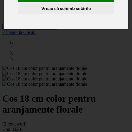
Categorii
Noutăți
Vreau să schimb setările
Promoții
Contact
< înapoi la Cosuri
Cos 18 cm color pentru
aranjamente florale
(2 reviewuri) |
Cod 33281