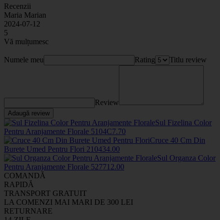
Recenzii
Maria Marian
2024-07-12
5
Vă mulțumesc
Numele meu
Rating
Titlu review
Review
Adaugă review
Sul Fizelina Color
Pentru Aranjamente Florale
5104C
7
.70
Cruce 40 Cm Din
Burete Umed Pentru Flori
2104
34
.00
Sul Organza Color
Pentru Aranjamente Florale
5277
12
.00
COMANDĂ
RAPIDĂ
TRANSPORT GRATUIT
LA COMENZI MAI MARI DE 300 LEI
RETURNARE
14 ZILE