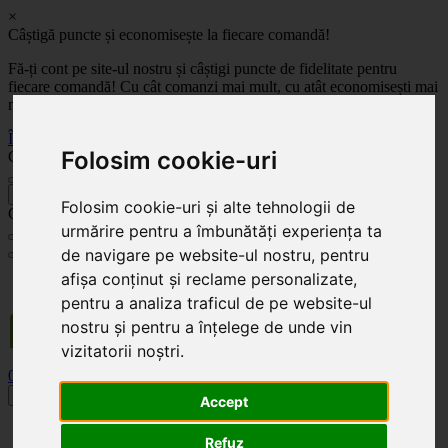
×
Câștigă puncte și economisește la fiecare comandă!
Fă-ți cont pe site-ul nostru și câștigi puncte de fidelitate pentru
fiecare comandă! Cu cât comanzi mai mult, cu atât economisești mai
mult!
Înregistrează-te acum
Folosim cookie-uri
Celoplast
înapoi
Folosim cookie-uri și alte tehnologii de
Celoplast
urmărire pentru a îmbunătăți experiența ta
de navigare pe website-ul nostru, pentru
afișa conținut și reclame personalizate,
Transportul este GRATUIT pentru comenzile mai mari de 350 Lei. Comanda minimă în
valoare de 100 Lei. Expediere în 1 - 2 zile lucrătoare.
pentru a analiza traficul de pe website-ul
nostru și pentru a înțelege de unde vin
vizitatorii noștri.
0
0
Toggle navigation
Accept
Acasă
Refuz