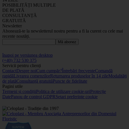
POSIBILITĂȚI MULTIPLE
DE PLATĂ
CONSULTANȚĂ
GRATUITĂ
Newsletter
Abonează-te la newsletterul nostru pentru a fi la curent cu cele mai
recente noutăți.
Mă abonez
înapoi pe versiunea desktop
(+40) 732 530 375
Servicii pentru clienți
Contact
Despre noi
Cum cumpăr?
Întrebări frecvente
Comandă
rapidă
Livrarea comenzilor
Returnarea produselor în 14 zile
Modalități
de plată
Consultanță gratuită
Puncte de fidelitate
Pagini utile
Termeni și condiții
Politica de utilizare cookie-uri
Protecție
Date
Panou de control GDPR
Setari preferinte cookie