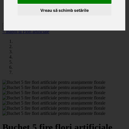
Categorii
Noutăți
Vreau să schimb setările
Promoții
Contact
< înapoi la Flori artificiale
Buchet 5 fire flori artificiale