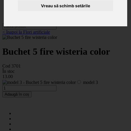
Categorii
Noutăți
Vreau să schimb setările
Promoții
Contact
< înapoi la Flori artificiale
Buchet 5 fire wisteria color
Cod 3701
În stoc
13
.00
model 3
Adaugă în coș