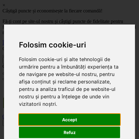
×
Câștigă puncte și economisește la fiecare comandă!
Fă-ți cont pe site-ul nostru și câștigi puncte de fidelitate pentru
fiecare comandă! Cu cât comanzi mai mult, cu atât economisești mai
mult!
Folosim cookie-uri
Înregistrează-te acum
Celoplast
Folosim cookie-uri și alte tehnologii de
înapoi
urmărire pentru a îmbunătăți experiența ta
Celoplast
de navigare pe website-ul nostru, pentru
afișa conținut și reclame personalizate,
Transportul este GRATUIT pentru comenzile mai mari de 350 Lei. Comanda minimă în
pentru a analiza traficul de pe website-ul
valoare de 100 Lei. Expediere în 1 - 2 zile lucrătoare.
nostru și pentru a înțelege de unde vin
vizitatorii noștri.
0
0
Accept
Toggle navigation
Refuz
Acasă