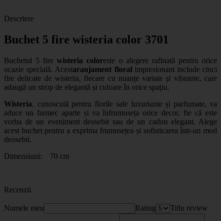
Descriere
Buchet 5 fire wisteria color 3701
Buchetul 5 fire
wisteria color
este o alegere rafinată pentru orice
ocazie specială. Acest
aranjament floral
impresionant include cinci
fire delicate de wisteria, fiecare cu nuanțe variate și vibrante, care
adaugă un strop de eleganță și culoare în orice spațiu.
Wisteria
, cunoscută pentru florile sale luxuriante și parfumate, va
aduce un farmec aparte și va înfrumuseța orice decor, fie că este
vorba de un eveniment deosebit sau de un cadou elegant. Alege
acest buchet pentru a exprima frumusețea și sofisticarea într-un mod
deosebit.
Dimensiuni: 70 cm
Recenzii
Numele meu
Rating
Titlu review