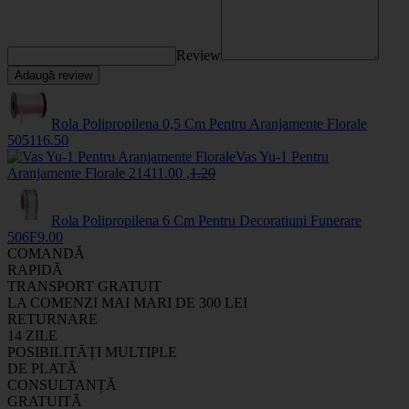
Review
Adaugă review
Rola Polipropilena 0,5 Cm Pentru Aranjamente Florale
50511
6
.50
Vas Yu-1 Pentru
Aranjamente Florale
2141
1
.00
,
1
.20
Rola Polipropilena 6 Cm Pentru Decoratiuni Funerare
506F
9
.00
COMANDĂ
RAPIDĂ
TRANSPORT GRATUIT
LA COMENZI MAI MARI DE 300 LEI
RETURNARE
14 ZILE
POSIBILITĂȚI MULTIPLE
DE PLATĂ
CONSULTANȚĂ
GRATUITĂ