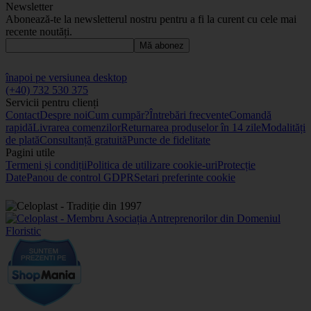
Newsletter
Abonează-te la newsletterul nostru pentru a fi la curent cu cele mai
recente noutăți.
Mă abonez
înapoi pe versiunea desktop
(+40) 732 530 375
Servicii pentru clienți
Contact
Despre noi
Cum cumpăr?
Întrebări frecvente
Comandă
rapidă
Livrarea comenzilor
Returnarea produselor în 14 zile
Modalități
de plată
Consultanță gratuită
Puncte de fidelitate
Pagini utile
Termeni și condiții
Politica de utilizare cookie-uri
Protecție
Date
Panou de control GDPR
Setari preferinte cookie