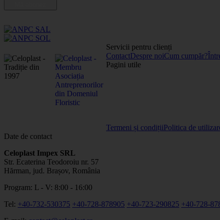
Servicii pentru clienți
Contact
Despre noi
Cum cumpăr?
Într
Pagini utile
Termeni și condiții
Politica de utiliza
Date de contact
Celoplast Impex SRL
Str. Ecaterina Teodoroiu nr. 57
Hărman, jud. Brașov, România
Program: L - V: 8:00 - 16:00
Tel:
+40-732-530375
+40-728-878905
+40-723-290825
+40-728-87