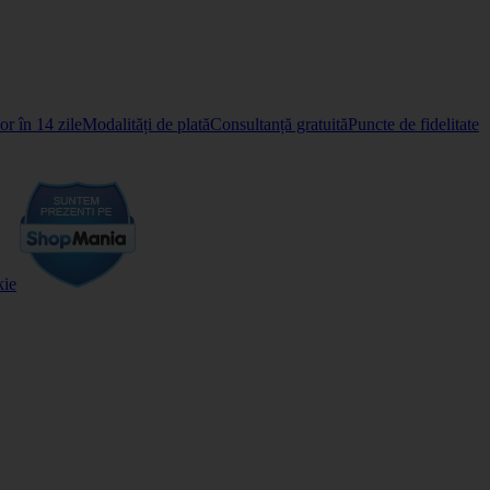
r în 14 zile
Modalități de plată
Consultanță gratuită
Puncte de fidelitate
kie