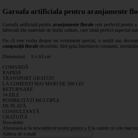
Garoafa artificiala pentru aranjamente flo
Garoafa artificială pentru
aranjamente florale
este perfectă pentru a 
fabricată din materiale de înaltă calitate, care imită perfect aspectul nat
Fie că este vorba despre un eveniment special, o nuntă sau decorare
compoziții florale
deosebite, fără grija întreținerii constante, menținâ
Dimensiuni 9 x 63 cm
COMANDĂ
RAPIDĂ
TRANSPORT GRATUIT
LA COMENZI MAI MARI DE 300 LEI
RETURNARE
14 ZILE
POSIBILITĂȚI MULTIPLE
DE PLATĂ
CONSULTANȚĂ
GRATUITĂ
Newsletter
Abonează-te la newsletterul nostru pentru a fi la curent cu cele mai rec
Adresa de e-mail