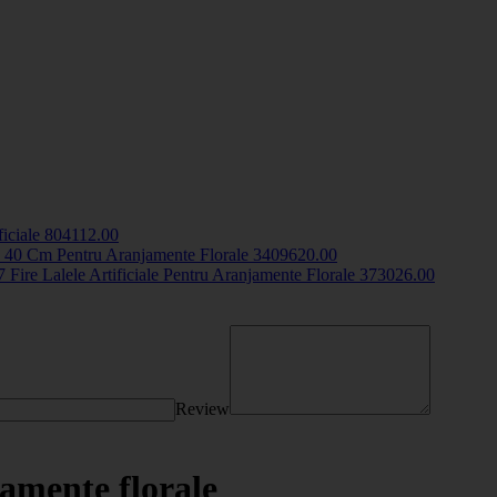
ficiale
8041
12
.00
n 40 Cm Pentru Aranjamente Florale
34096
20
.00
 Fire Lalele Artificiale Pentru Aranjamente Florale
3730
26
.00
Review
jamente florale