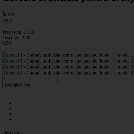
În stoc
8292
Preț vechi:
11
.50
Discount:
3.00
8
.50
model 1
model 2
model 3
model 4
Adaugă în coș
Descriere