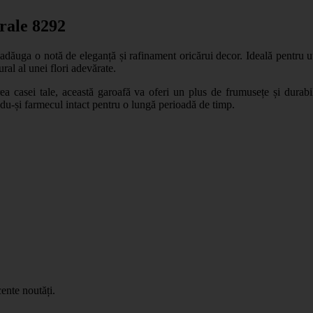
rale 8292
adăuga o notă de eleganță și rafinament oricărui decor. Ideală pentru ut
ural al unei flori adevărate.
a casei tale, această garoafă va oferi un plus de frumusețe și durabi
ndu-și farmecul intact pentru o lungă perioadă de timp.
ente noutăți.