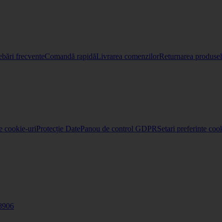
ebări frecvente
Comandă rapidă
Livrarea comenzilor
Returnarea produselo
re cookie-uri
Protecție Date
Panou de control GDPR
Setari preferinte coo
8906