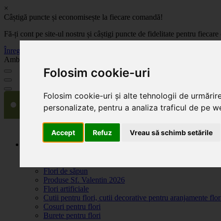
×
Câștigă puncte și economisește la fiecare comandă!
Fă-ți cont pe site-ul nostru și câștigi puncte de fidelitate pentru fie
Înregistrează-te acum
Ambalaje, decoratiuni si accesorii pentru flori. Produse de calitate la 
Folosim cookie-uri
Folosim cookie-uri și alte tehnologii de urmărir
personalizate, pentru a analiza traficul de pe we
Accept
Refuz
Vreau să schimb setările
Produse
Plante artificiale la ghiveci
Ambalaje pentru flori
Flori de săpun
Produse Sf. Valentin 2026
Flori artificiale
Cutii pentru flori, cutii decorative pentru aranjamente flor
Cosuri pentru flori
Burete pentru flori