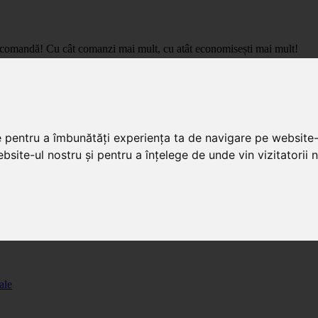
care comandă! Cu cât comanzi mai mult, cu atât economisești mai mult!
pret de importator, cu livrare in toata Romania.
e pentru a îmbunătăți experiența ta de navigare pe website-
bsite-ul nostru și pentru a înțelege de unde vin vizitatorii n
ale