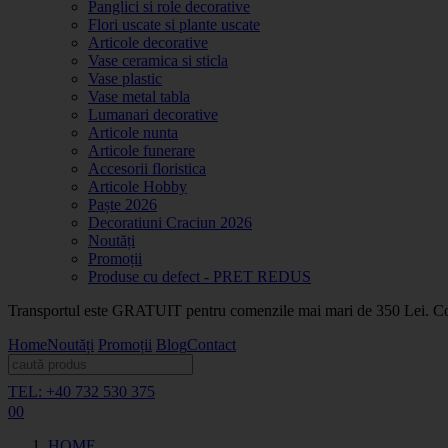
Panglici si role decorative
Flori uscate si plante uscate
Articole decorative
Vase ceramica si sticla
Vase plastic
Vase metal tabla
Lumanari decorative
Articole nunta
Articole funerare
Accesorii floristica
Articole Hobby
Paște 2026
Decoratiuni Craciun 2026
Noutăți
Promoții
Produse cu defect - PRET REDUS
Transportul este GRATUIT pentru comenzile mai mari de 350 Lei. Coma
Home
Noutăți
Promoții
Blog
Contact
TEL: +40 732 530 375
0
0
HOME