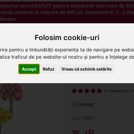
nsportul este GRATUIT pentru comenzile mai mari de 350 
nda minimă în valoare de 100 Lei. Expediere în 1 - 2 zile
ătoare.
NOUTĂȚI
PROMOȚII
BLOG
CONTACT
Folosim cookie-uri
rire pentru a îmbunătăți experiența ta de navigare pe websi
liza traficul de pe website-ul nostru și pentru a înțelege de 
unculus din flori artificiale
Accept
Refuz
Vreau să schimb setările
Buchet 8 fire ranunc
(1 reviewuri) |
ÎN STOC
8087
26