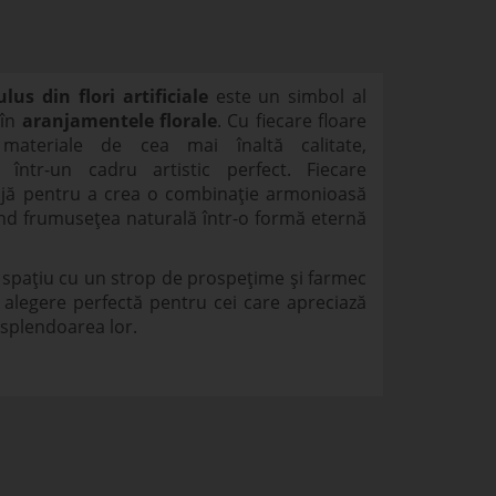
lus din flori artificiale
este un simbol al
 în
aranjamentele florale
. Cu fiecare floare
 materiale de cea mai înaltă calitate,
într-un cadru artistic perfect. Fiecare
rijă pentru a crea o combinație armonioasă
ctând frumusețea naturală într-o formă eternă
 spațiu cu un strop de prospețime și farmec
 alegere perfectă pentru cei care apreciază
 splendoarea lor.