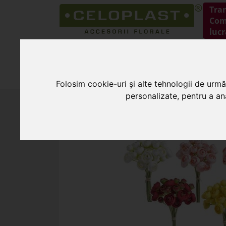
Tra
Coma
lucr
HOME
PRODUSE
Folosim cookie-uri și alte tehnologii de urmă
personalizate, pentru a ana
HOME
»
Flori artificiale
»
Buchet 8 fire ran