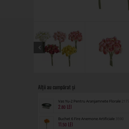
Vas Yu-2 Pentru Aranjamnete Florale
217
2
.80
Buchet 6 Fire Anemone Artificiale
3590
11
.50