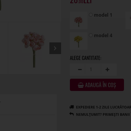
.00
model 1
model 4
ADAUGĂ ÎN COȘ
7