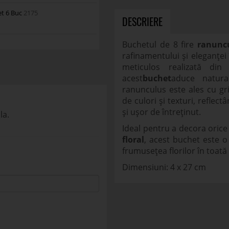
et 6 Buc
2175
DESCRIERE
Buchetul de 8 fire
ranuncu
rafinamentului și eleganței
meticulos realizată din
acest
buchet
aduce natura 
ranunculus este ales cu g
de culori și texturi, refle
și ușor de întreținut.
la.
Ideal pentru a decora orice
floral
, acest buchet este o
frumusețea florilor în toată
Dimensiuni: 4 x 27 cm