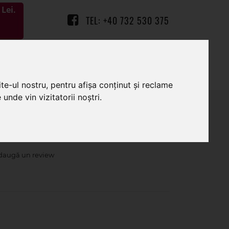
Lei.
TEL: +40 732 530 375
0
0
te-ul nostru, pentru afișa conținut și reclame
unde vin vizitatorii noștri.
ulus din flori artificiale