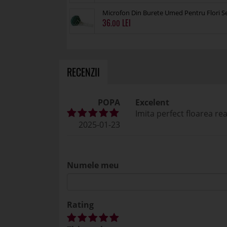
Microfon Din Burete Umed Pentru Flori S
36
.00
RECENZII
POPA
Excelent
Imita perfect floarea rea
2025-01-23
Numele meu
Rating