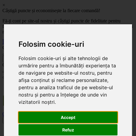
×
Câștigă puncte și economisește la fiecare comandă!
Fă-ți cont pe site-ul nostru și câștigi puncte de fidelitate pentru
fiecare comandă! Cu cât comanzi mai mult, cu atât economisești mai
mult!
Înregistrează-te acum
Folosim cookie-uri
Celoplast
Folosim cookie-uri și alte tehnologii de
înapoi
Celoplast
urmărire pentru a îmbunătăți experiența ta
de navigare pe website-ul nostru, pentru
afișa conținut și reclame personalizate,
Transportul este GRATUIT pentru comenzile mai mari de 350 Lei. Comanda minimă în
pentru a analiza traficul de pe website-ul
valoare de 100 Lei. Expediere în 1 - 2 zile lucrătoare.
nostru și pentru a înțelege de unde vin
vizitatorii noștri.
0
0
Accept
Toggle navigation
Refuz
Acasă