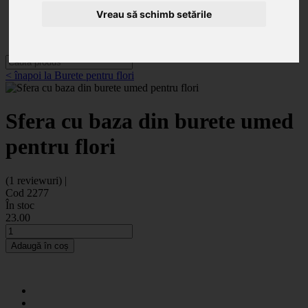
Categorii
Noutăți
Vreau să schimb setările
Promoții
Contact
< înapoi la Burete pentru flori
Sfera cu baza din burete umed
pentru flori
(1 reviewuri) |
Cod 2277
În stoc
23
.00
Adaugă în coș