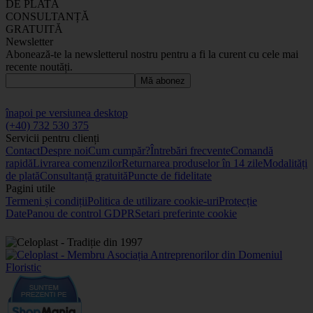
DE PLATĂ
CONSULTANȚĂ
GRATUITĂ
Newsletter
Abonează-te la newsletterul nostru pentru a fi la curent cu cele mai
recente noutăți.
Mă abonez
înapoi pe versiunea desktop
(+40) 732 530 375
Servicii pentru clienți
Contact
Despre noi
Cum cumpăr?
Întrebări frecvente
Comandă
rapidă
Livrarea comenzilor
Returnarea produselor în 14 zile
Modalități
de plată
Consultanță gratuită
Puncte de fidelitate
Pagini utile
Termeni și condiții
Politica de utilizare cookie-uri
Protecție
Date
Panou de control GDPR
Setari preferinte cookie