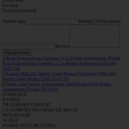
2024-11-06
Excelent
Excelent produsul!
Numele meu
Rating
Titlu review
Review
Adaugă review
Rola Polipropilena Funerara 2 Cm Pentru Aranjamente Florale
502F
5
.00
Garnet Mini Din
Burete Umed Pentru Flori
2224
7
.50
Sisal Color Pentru
Aranjamente Florale
3161
4
.30
COMANDĂ
RAPIDĂ
TRANSPORT GRATUIT
LA COMENZI MAI MARI DE 300 LEI
RETURNARE
14 ZILE
POSIBILITĂȚI MULTIPLE