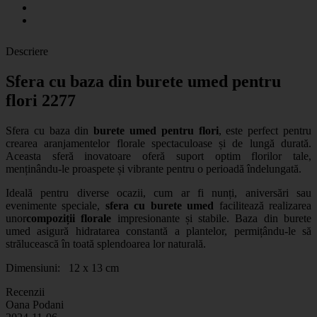
Descriere
Sfera cu baza din burete umed pentru
flori 2277
Sfera cu baza din
burete umed pentru flori
, este perfect pentru
crearea aranjamentelor florale spectaculoase și de lungă durată.
Aceasta sferă inovatoare oferă suport optim florilor tale,
menținându-le proaspete și vibrante pentru o perioadă îndelungată.
Ideală pentru diverse ocazii, cum ar fi nunți, aniversări sau
evenimente speciale,
sfera cu burete umed
facilitează realizarea
unor
compoziții florale
impresionante și stabile. Baza din burete
umed asigură hidratarea constantă a plantelor, permițându-le să
strălucească în toată splendoarea lor naturală.
Dimensiuni: 12 x 13 cm
Recenzii
Oana Podani