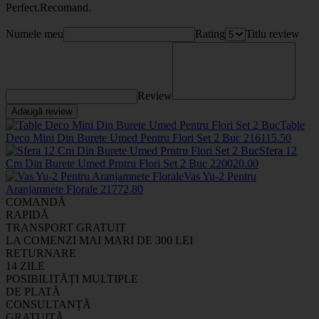
Perfect.Recomand.
Numele meu
Rating
Titlu review
Review
Adaugă review
Table
Deco Mini Din Burete Umed Pentru Flori Set 2 Buc
2161
15
.50
Sfera 12
Cm Din Burete Umed Prntru Flori Set 2 Buc
2200
20
.00
Vas Yu-2 Pentru
Aranjamnete Florale
2177
2
.80
COMANDĂ
RAPIDĂ
TRANSPORT GRATUIT
LA COMENZI MAI MARI DE 300 LEI
RETURNARE
14 ZILE
POSIBILITĂȚI MULTIPLE
DE PLATĂ
CONSULTANȚĂ
GRATUITĂ