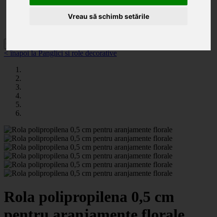
Categorii
Noutăți
Vreau să schimb setările
Promoții
Contact
< înapoi la Panglici si role decorative
Rola polipropilena 0,5 cm
pentru aranjamente florale