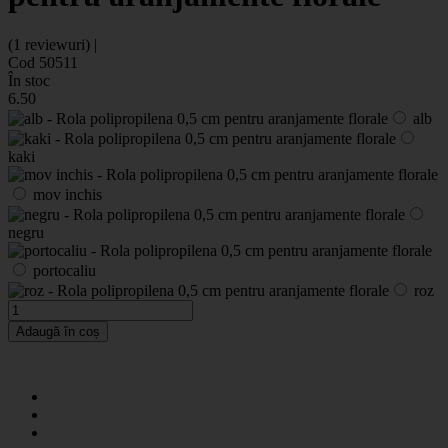
(1 reviewuri) |
Cod 50511
În stoc
6
.50
alb
kaki
mov inchis
negru
portocaliu
roz
Adaugă în coș