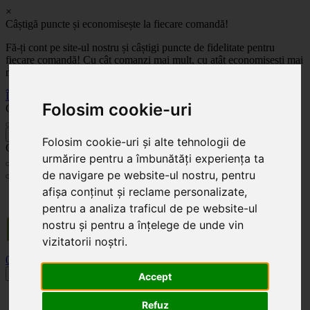
×
Câștigă puncte și economisește la fiecare comandă!
Fă-ți cont pe site-ul nostru și câștigi puncte de fidelitate pentru
fiecare comandă! Cu cât comanzi mai mult, cu atât economisești mai
mult!
Înregistrează-te acum
Folosim cookie-uri
Celoplast
înapoi
Folosim cookie-uri și alte tehnologii de
Celoplast
urmărire pentru a îmbunătăți experiența ta
de navigare pe website-ul nostru, pentru
afișa conținut și reclame personalizate,
Transportul este GRATUIT pentru comenzile mai mari de 350 Lei. Comanda minimă în
valoare de 100 Lei. Expediere în 1 - 2 zile lucrătoare.
pentru a analiza traficul de pe website-ul
nostru și pentru a înțelege de unde vin
vizitatorii noștri.
0
0
Toggle navigation
Accept
Acasă
Refuz