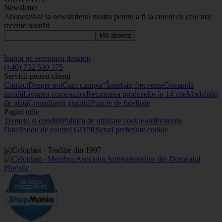
Newsletter
Abonează-te la newsletterul nostru pentru a fi la curent cu cele mai
recente noutăți.
Mă abonez
înapoi pe versiunea desktop
(+40) 732 530 375
Servicii pentru clienți
Contact
Despre noi
Cum cumpăr?
Întrebări frecvente
Comandă
rapidă
Livrarea comenzilor
Returnarea produselor în 14 zile
Modalități
de plată
Consultanță gratuită
Puncte de fidelitate
Pagini utile
Termeni și condiții
Politica de utilizare cookie-uri
Protecție
Date
Panou de control GDPR
Setari preferinte cookie