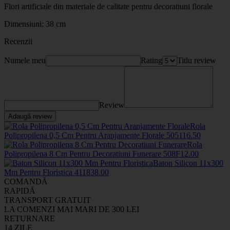
Flori artificiale din materiale de calitate pentru decoratiuni florale
Dimensiuni: 38 cm
Recenzii
Numele meu
Rating
Titlu review
Review
Adaugă review
Rola
Polipropilena 0,5 Cm Pentru Aranjamente Florale
50511
6
.50
Rola
Polipropilena 8 Cm Pentru Decoratiuni Funerare
508F
12
.00
Baton Silicon 11x300
Mm Pentru Floristica
4118
38
.00
COMANDĂ
RAPIDĂ
TRANSPORT GRATUIT
LA COMENZI MAI MARI DE 300 LEI
RETURNARE
14 ZILE