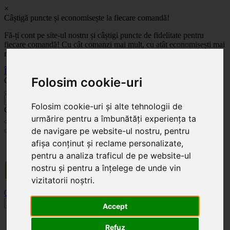
×
Câștigă puncte și economisește la fiecare comandă!
Fă-ți cont pe site-ul nostru și câștigi puncte de fidelitate pentru
fiecare comandă! Cu cât comanzi mai mult, cu atât economisești mai
mult!
Înregistrează-te acum
Folosim cookie-uri
Celoplast
înapoi
Folosim cookie-uri și alte tehnologii de
Celoplast
urmărire pentru a îmbunătăți experiența ta
de navigare pe website-ul nostru, pentru
afișa conținut și reclame personalizate,
Transportul este GRATUIT pentru comenzile mai mari de 350 Lei. Comanda minimă în
valoare de 100 Lei. Expediere în 1 - 2 zile lucrătoare.
pentru a analiza traficul de pe website-ul
nostru și pentru a înțelege de unde vin
vizitatorii noștri.
0
0
Toggle navigation
Accept
Acasă
Refuz