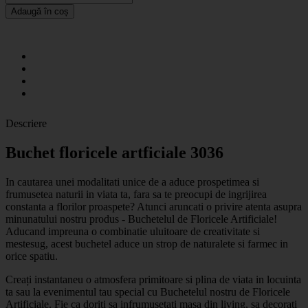
Adaugă în coș
Descriere
Buchet floricele artficiale 3036
In cautarea unei modalitati unice de a aduce prospetimea si
frumusetea naturii in viata ta, fara sa te preocupi de ingrijirea
constanta a florilor proaspete? Atunci aruncati o privire atenta asupra
minunatului nostru produs - Buchetelul de Floricele Artificiale!
Aducand impreuna o combinatie uluitoare de creativitate si
mestesug, acest buchetel aduce un strop de naturalete si farmec in
orice spatiu.
Creați instantaneu o atmosfera primitoare si plina de viata in locuinta
ta sau la evenimentul tau special cu Buchetelul nostru de Floricele
Artificiale. Fie ca doriti sa infrumusetati masa din living, sa decorati