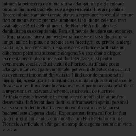
intrarea la petrecerea de nunta sau sa adaugati un pic de culoare
biroului tau, acest buchetel este alegerea ideala. Fiecare petala si
fiecare tulpina sunt atent create pentru a reproduce aspectul si textura
florilor naturale cu o precizie uimitoare.Unul dintre cele mai mari
avantaje ale Buchetelului nostru de Floricele Artificiale este
durabilitatea sa exceptionala. Fara a fi nevoie de udare sau expunere
la lumina solara, acest buchetel va ramane vesel si stralucitor de-a
lungul anilor. In plus, nu trebuie sa va faceti griji cu privire la alergii
sau la ingrijirea constanta, deoarece aceste floricele artificiale nu
elibereaza polen sau substante alergene.Nu este doar o alegere
excelenta pentru decorarea spatiilor interioare, ci si pentru
evenimente speciale. Buchetelul de Floricele Artificiale poate
adauga un farmec aparte nuntii tale, petrecerii de botez sau oricarui
alt eveniment important din viata ta. Fiind usor de transportat si
manipulat, acesta poate fi integrat cu usurinta in diferite aranjamente
florale sau pot fi realizate buchete mai mari pentru a capta privirile si
a impresiona cu adevarat.Incheind, Buchetelul de Floricele
Artificiale este o investitie in frumusetea durabila si in atmosfera
desavarsita. Indiferent daca doriti sa infrumusetati spatiul personal
sau sa surprindeti invitatii la evenimentul vostru special, acest
buchetel este alegerea ideala. Experimentati farmecul florilor fara
grija ingrijirii constante - comandati acum Buchetelul nostru de
Floricele Artificiale si adaugati un strop de eleganta naturala in viata
voastra.