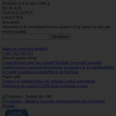
POSIBILITĂȚI MULTIPLE
DE PLATĂ
CONSULTANȚĂ
GRATUITĂ
Newsletter
Abonează-te la newsletterul nostru pentru a fi la curent cu cele mai
recente noutăți.
Mă abonez
înapoi pe versiunea desktop
(+40) 732 530 375
Servicii pentru clienți
Contact
Despre noi
Cum cumpăr?
Întrebări frecvente
Comandă
rapidă
Livrarea comenzilor
Returnarea produselor în 14 zile
Modalități
de plată
Consultanță gratuită
Puncte de fidelitate
Pagini utile
Termeni și condiții
Politica de utilizare cookie-uri
Protecție
Date
Panou de control GDPR
Setari preferinte cookie