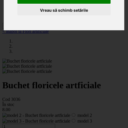
Categorii
Noutăți
Vreau să schimb setările
Promoții
Contact
< înapoi la Flori artificiale
Buchet floricele artficiale
Cod 3036
În stoc
8
.00
model 2
model 3