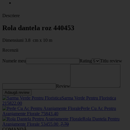
Descriere
Rola dantela roz 440453
Dimensiuni 3.8 cm x 10 m
Recenzii
Numele meu
Rating
Titlu review
Review
Adaugă review
Sarma Verde Pentru Floristica
2158
22
.00
Perle Cu Ac Pentru
Aranjamente Florale
7584
3
.40
Rola Dantela Pentru
Aranjamente Florale
5345
5
.00
,
7
.70
COMANDĂ