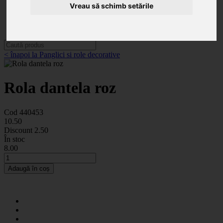
Categorii
Vreau să schimb setările
Noutăți
Promoții
Contact
< înapoi la Panglici si role decorative
Rola dantela roz
Cod 440453
10
.50
Discount
2.50
În stoc
8
.00
Adaugă în coș