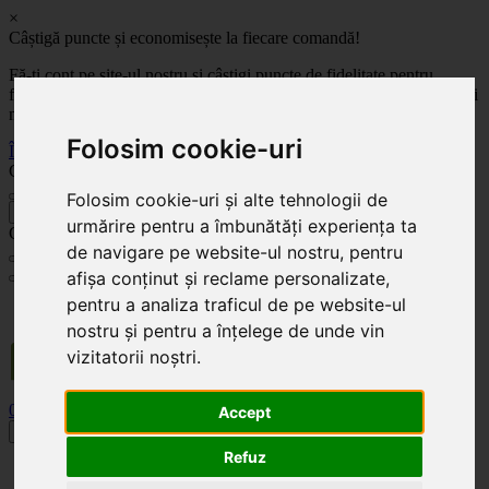
×
Câștigă puncte și economisește la fiecare comandă!
Fă-ți cont pe site-ul nostru și câștigi puncte de fidelitate pentru
fiecare comandă! Cu cât comanzi mai mult, cu atât economisești mai
mult!
Folosim cookie-uri
Înregistrează-te acum
Celoplast
Folosim cookie-uri și alte tehnologii de
înapoi
urmărire pentru a îmbunătăți experiența ta
Celoplast
de navigare pe website-ul nostru, pentru
afișa conținut și reclame personalizate,
pentru a analiza traficul de pe website-ul
Transportul este GRATUIT pentru comenzile mai mari de 350 Lei. Comanda minimă în
valoare de 100 Lei. Expediere în 1 - 2 zile lucrătoare.
nostru și pentru a înțelege de unde vin
vizitatorii noștri.
0
0
Accept
Toggle navigation
Refuz
Acasă