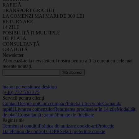
RAPIDĂ
TRANSPORT GRATUIT
LA COMENZI MAI MARI DE 300 LEI
RETURNARE
14 ZILE
POSIBILITĂȚI MULTIPLE
DE PLATĂ
CONSULTANȚĂ
GRATUITĂ
Newsletter
Abonează-te la newsletterul nostru pentru a fi la curent cu cele mai
recente noutăți.
Mă abonez
înapoi pe versiunea desktop
(+40) 732 530 375
Servicii pentru clienți
Contact
Despre noi
Cum cumpăr?
Întrebări frecvente
Comandă
rapidă
Livrarea comenzilor
Returnarea produselor în 14 zile
Modalități
de plată
Consultanță gratuită
Puncte de fidelitate
Pagini utile
Termeni și condiții
Politica de utilizare cookie-uri
Protecție
Date
Panou de control GDPR
Setari preferinte cookie