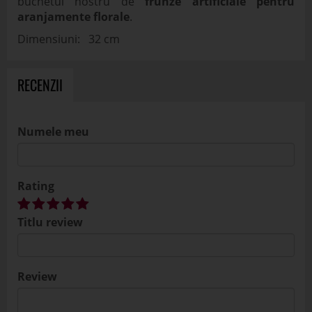
buchetul nostru de
frunze artificiale pentru
aranjamente florale
.
Dimensiuni: 32 cm
RECENZII
Numele meu
Rating
Titlu review
Review