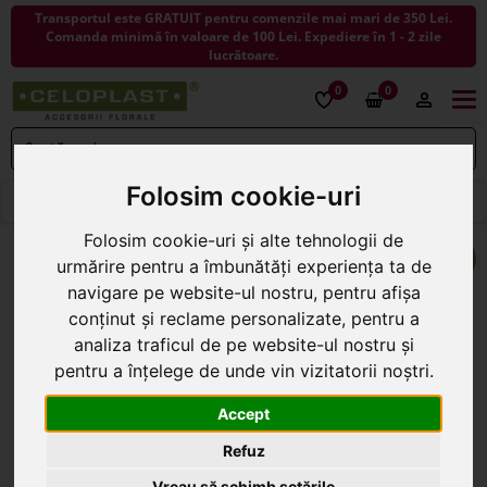
Transportul este GRATUIT pentru comenzile mai mari de 350 Lei.
Comanda minimă în valoare de 100 Lei. Expediere în 1 - 2 zile
lucrătoare.
0
0
Togg
navi
Folosim cookie-uri
< ÎNAPOI LA FLORI ARTIFICIALE
Folosim cookie-uri și alte tehnologii de
urmărire pentru a îmbunătăți experiența ta de
navigare pe website-ul nostru, pentru afișa
conținut și reclame personalizate, pentru a
analiza traficul de pe website-ul nostru și
pentru a înțelege de unde vin vizitatorii noștri.
Accept
Refuz
Vreau să schimb setările