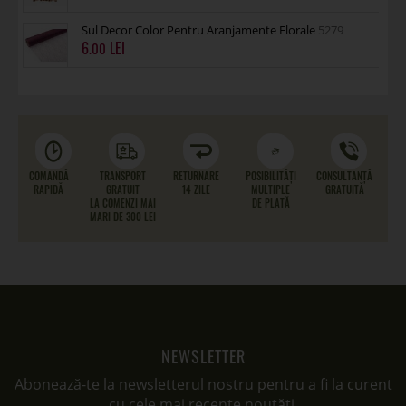
Sul Decor Color Pentru Aranjamente Florale
5279
6
.00
COMANDĂ
TRANSPORT
RETURNARE
POSIBILITĂȚI
CONSULTANȚĂ
RAPIDĂ
GRATUIT
14 ZILE
MULTIPLE
GRATUITĂ
LA COMENZI MAI
DE PLATĂ
MARI DE 300 LEI
NEWSLETTER
Abonează-te la newsletterul nostru pentru a fi la curent
cu cele mai recente noutăți.