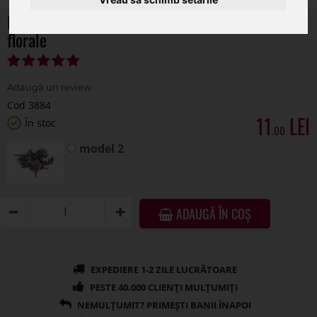
Buchet frunze artficiale pentru aranjamenet
florale
Cod 3884
11
În stoc
.00
model 2
ADAUGĂ ÎN COȘ