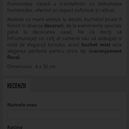
frumusețea clasică a trandafirilor cu delicatețea
hortensiilor, oferind un aspect sofisticat și rafinat.
Realizat cu mare atenție la detalii, buchetul poate fi
folosit în diverse
decoruri
, de la evenimente speciale
până la decorarea casei. Fie că doriți să
înfrumusețați un colț al camerei sau să adăugați o
notă de eleganță biroului, acest
buchet mixt
este
alegerea perfectă pentru orice tip de
aranjament
floral
.
Dimensiuni 6 x 30 cm
RECENZII
Numele meu
Rating