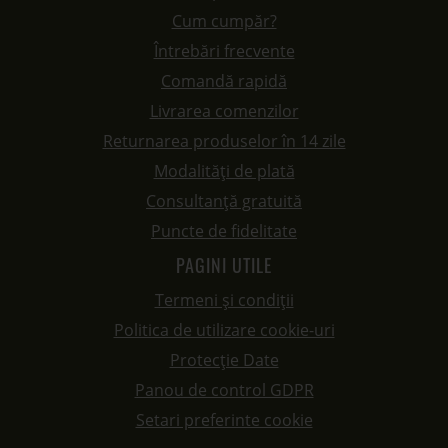
Cum cumpăr?
Întrebări frecvente
Comandă rapidă
Livrarea comenzilor
Returnarea produselor în 14 zile
Modalități de plată
Consultanță gratuită
Puncte de fidelitate
PAGINI UTILE
Termeni și condiții
Politica de utilizare cookie-uri
Protecție Date
Panou de control GDPR
Setari preferinte cookie