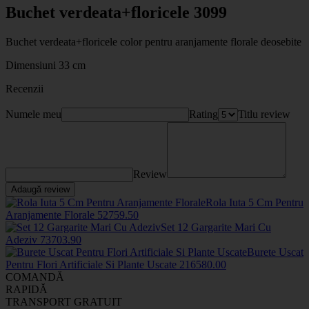
Buchet verdeata+floricele 3099
Buchet verdeata+floricele color pentru aranjamente florale deosebite
Dimensiuni 33 cm
Recenzii
Numele meu
Rating
Titlu review
Review
Adaugă review
Rola Iuta 5 Cm Pentru
Aranjamente Florale
5275
9
.50
Set 12 Gargarite Mari Cu
Adeziv
7370
3
.90
Burete Uscat
Pentru Flori Artificiale Si Plante Uscate
2165
80
.00
COMANDĂ
RAPIDĂ
TRANSPORT GRATUIT