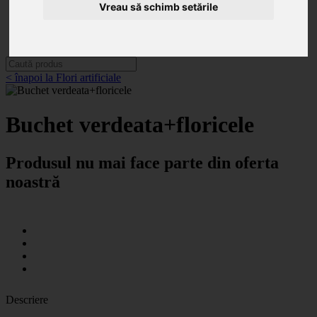
Categorii
Vreau să schimb setările
Noutăți
Promoții
Contact
< înapoi la Flori artificiale
Buchet verdeata+floricele
Produsul nu mai face parte din oferta
noastră
Descriere