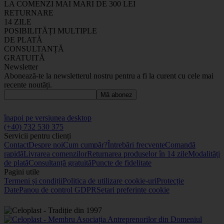
LA COMENZI MAI MARI DE 300 LEI
RETURNARE
14 ZILE
POSIBILITĂȚI MULTIPLE
DE PLATĂ
CONSULTANȚĂ
GRATUITĂ
Newsletter
Abonează-te la newsletterul nostru pentru a fi la curent cu cele mai
recente noutăți.
Mă abonez
înapoi pe versiunea desktop
(+40) 732 530 375
Servicii pentru clienți
Contact
Despre noi
Cum cumpăr?
Întrebări frecvente
Comandă
rapidă
Livrarea comenzilor
Returnarea produselor în 14 zile
Modalități
de plată
Consultanță gratuită
Puncte de fidelitate
Pagini utile
Termeni și condiții
Politica de utilizare cookie-uri
Protecție
Date
Panou de control GDPR
Setari preferinte cookie