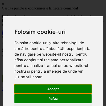
×
Câștigă puncte și economisește la fiecare comandă!
Fă-ți cont pe site-ul nostru și câștigi puncte de fidelitate pentru
fiecare comandă! Cu cât comanzi mai mult, cu atât economisești mai
mult!
Folosim cookie-uri
Înregistrează-te acum
Celoplast
Folosim cookie-uri și alte tehnologii de
înapoi
urmărire pentru a îmbunătăți experiența ta
Celoplast
de navigare pe website-ul nostru, pentru
afișa conținut și reclame personalizate,
pentru a analiza traficul de pe website-ul
Transportul este GRATUIT pentru comenzile mai mari de 350 Lei. Comanda minimă în
valoare de 100 Lei. Expediere în 1 - 2 zile lucrătoare.
nostru și pentru a înțelege de unde vin
vizitatorii noștri.
0
0
Accept
Toggle navigation
Refuz
Acasă