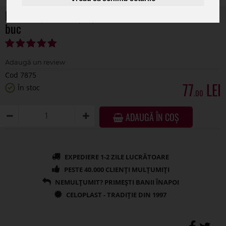
Bufnite pene+clips pentru decoratiuni set 12
buc
Cod 7875
77
În stoc
.00
ADAUGĂ ÎN COȘ