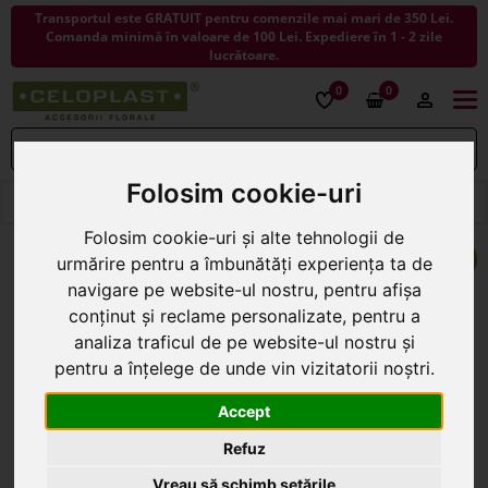
Transportul este GRATUIT pentru comenzile mai mari de 350 Lei.
Comanda minimă în valoare de 100 Lei. Expediere în 1 - 2 zile
lucrătoare.
0
0
Togg
navi
Folosim cookie-uri
< ÎNAPOI LA ARTICOLE DECORATIVE
Folosim cookie-uri și alte tehnologii de
urmărire pentru a îmbunătăți experiența ta de
navigare pe website-ul nostru, pentru afișa
conținut și reclame personalizate, pentru a
analiza traficul de pe website-ul nostru și
pentru a înțelege de unde vin vizitatorii noștri.
Accept
Refuz
Vreau să schimb setările