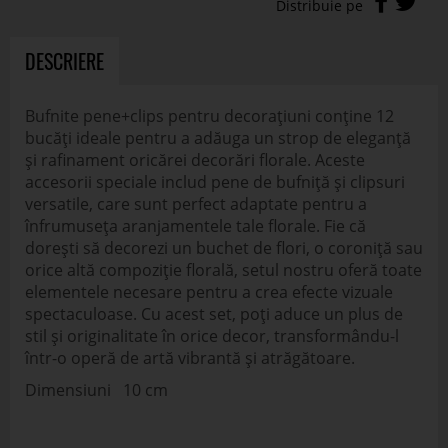
DESCRIERE
Bufnite pene+clips pentru decorațiuni conține 12
bucăți ideale pentru a adăuga un strop de eleganță
și rafinament oricărei decorări florale. Aceste
accesorii speciale includ pene de bufniță și clipsuri
versatile, care sunt perfect adaptate pentru a
înfrumuseța aranjamentele tale florale. Fie că
dorești să decorezi un buchet de flori, o coroniță sau
orice altă compoziție florală, setul nostru oferă toate
elementele necesare pentru a crea efecte vizuale
spectaculoase. Cu acest set, poți aduce un plus de
stil și originalitate în orice decor, transformându-l
într-o operă de artă vibrantă și atrăgătoare.
Dimensiuni 10 cm