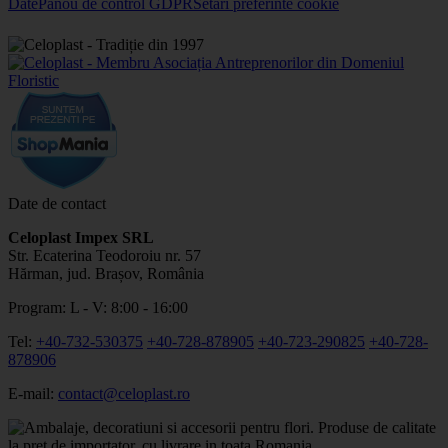
Date
Panou de control GDPR
Setari preferinte cookie
Date de contact
Celoplast Impex SRL
Str. Ecaterina Teodoroiu nr. 57
Hărman, jud. Brașov, România
Program: L - V: 8:00 - 16:00
Tel:
+40-732-530375
+40-728-878905
+40-723-290825
+40-728-
878906
E-mail:
contact@celoplast.ro