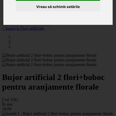
Categorii
Noutăți
Vreau să schimb setările
Promoții
Contact
< înapoi la Flori artificiale
Bujor artificial 2 flori+boboc
pentru aranjamente florale
Cod 3181
În stoc
18
.00