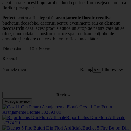
atent lucrate, acest
bujor artificial
imită perfect frumusețea naturală a
florilor proaspete.
Perfect pentru a fi integrat în
aranjamente florale creative
,
bucheturi deosebite, decoruri pentru evenimente sau ca
element
decorativ
în casă, acest produs aduce un strop de natură care nu se
ofilește niciodată. Transformă orice spațiu într-un colț plin de
armonie și culoare cu acest bujor artificial încântător.
Dimensiuni 10 x 60 cm
Recenzii
Numele meu
Rating
Titlu review
Review
Adaugă review
Cos 11 Cm Pentru
Aranjamente Florale
33289
3
.00
Bujor Inchis Din Flori Artficiale
3737
4
.70
Buchet 5 Fire Bujori Din