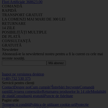
Flori Artificiale
3686
23
.00
COMANDĂ
RAPIDĂ
TRANSPORT GRATUIT
LA COMENZI MAI MARI DE 300 LEI
RETURNARE
14 ZILE
POSIBILITĂȚI MULTIPLE
DE PLATĂ
CONSULTANȚĂ
GRATUITĂ
Newsletter
Abonează-te la newsletterul nostru pentru a fi la curent cu cele mai
recente noutăți.
Mă abonez
înapoi pe versiunea desktop
(+40) 732 530 375
Servicii pentru clienți
Contact
Despre noi
Cum cumpăr?
Întrebări frecvente
Comandă
rapidă
Livrarea comenzilor
Returnarea produselor în 14 zile
Modalități
de plată
Consultanță gratuită
Puncte de fidelitate
Pagini utile
Termeni și condiții
Politica de utilizare cookie-uri
Protecție