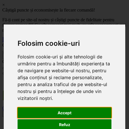
×
Câștigă puncte și economisește la fiecare comandă!
Fă-ți cont pe site-ul nostru și câștigi puncte de fidelitate pentru
fiecare comandă! Cu cât comanzi mai mult, cu atât economisești mai
mult!
Înregistrează-te acum
Folosim cookie-uri
Celoplast
Folosim cookie-uri și alte tehnologii de
înapoi
Celoplast
urmărire pentru a îmbunătăți experiența ta
de navigare pe website-ul nostru, pentru
afișa conținut și reclame personalizate,
Transportul este GRATUIT pentru comenzile mai mari de 350 Lei. Comanda minimă în
pentru a analiza traficul de pe website-ul
valoare de 100 Lei. Expediere în 1 - 2 zile lucrătoare.
nostru și pentru a înțelege de unde vin
vizitatorii noștri.
0
0
Accept
Toggle navigation
Acasă
Refuz