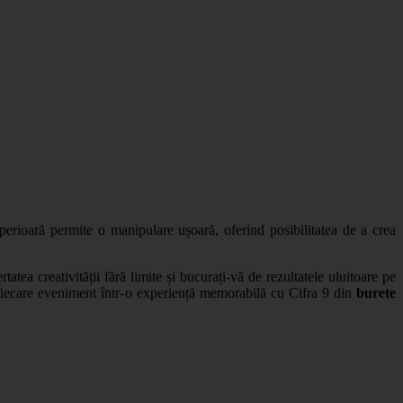
uperioară permite o manipulare ușoară, oferind posibilitatea de a crea
tatea creativității fără limite și bucurați-vă de rezultatele uluitoare pe
i fiecare eveniment într-o experiență memorabilă cu Cifra 9 din
burete