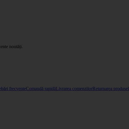
ente noutăți.
ebări frecvente
Comandă rapidă
Livrarea comenzilor
Returnarea produselo