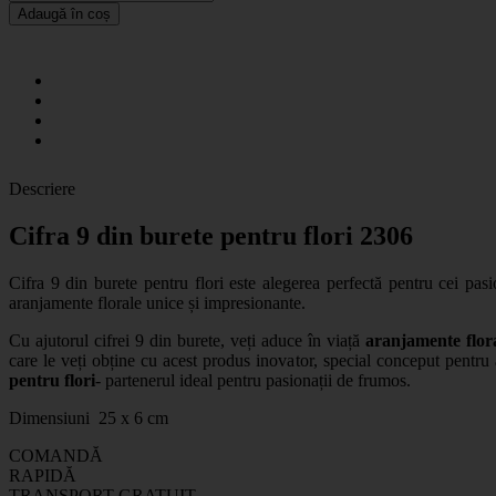
Adaugă în coș
Descriere
Cifra 9 din burete pentru flori 2306
Cifra 9 din burete pentru flori este alegerea perfectă pentru cei pas
aranjamente florale unice și impresionante.
Cu ajutorul cifrei 9 din burete, veți aduce în viață
aranjamente flor
care le veți obține cu acest produs inovator, special conceput pentru
pentru flori
- partenerul ideal pentru pasionații de frumos.
Dimensiuni 25 x 6 cm
COMANDĂ
RAPIDĂ
TRANSPORT GRATUIT