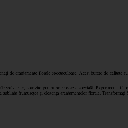
ionați de aranjamente florale spectaculoase. Acest burete de calitate s
ale
sofisticate, potrivite pentru orice ocazie specială. Experimentați liber
 a sublinia frumusețea și eleganța aranjamentelor florale. Transformaț