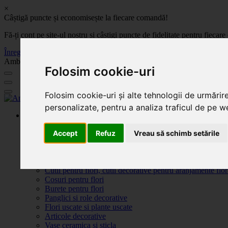
×
Câștigă puncte și economisește la fiecare comandă!
Fă-ți cont pe site-ul nostru și câștigi puncte de fidelitate pentru fie
Înregistrează-te acum
Ambalaje, decoratiuni si accesorii pentru flori. Produse de calitate la 
Folosim cookie-uri
Folosim cookie-uri și alte tehnologii de urmărir
personalizate, pentru a analiza traficul de pe we
Produse
Plante artificiale la ghiveci
Accept
Refuz
Vreau să schimb setările
Ambalaje pentru flori
Flori de săpun
Produse Sf. Valentin 2026
Flori artificiale
Cutii pentru flori, cutii decorative pentru aranjamente flor
Cosuri pentru flori
Burete pentru flori
Panglici si role decorative
Flori uscate si plante uscate
Articole decorative
Vase ceramica si sticla