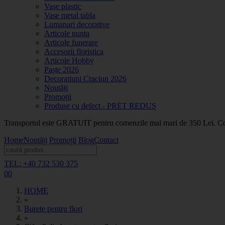
Vase plastic
Vase metal tabla
Lumanari decorative
Articole nunta
Articole funerare
Accesorii floristica
Articole Hobby
Paște 2026
Decoratiuni Craciun 2026
Noutăți
Promoții
Produse cu defect - PRET REDUS
Transportul este GRATUIT pentru comenzile mai mari de 350 Lei. Coma
Home
Noutăți
Promoții
Blog
Contact
TEL: +40 732 530 375
0
0
HOME
»
Burete pentru flori
»