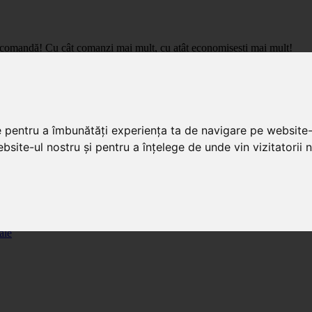
care comandă! Cu cât comanzi mai mult, cu atât economisești mai mult!
pret de importator, cu livrare in toata Romania.
e pentru a îmbunătăți experiența ta de navigare pe website-
bsite-ul nostru și pentru a înțelege de unde vin vizitatorii n
ale