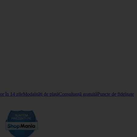
r în 14 zile
Modalități de plată
Consultanță gratuită
Puncte de fidelitate