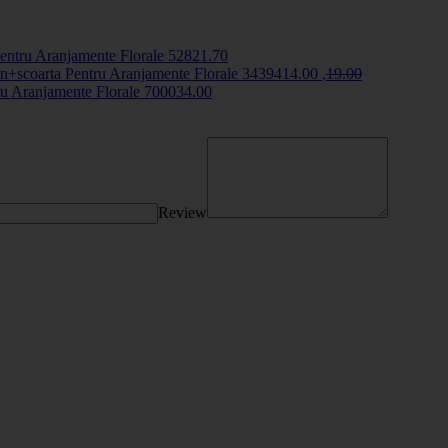
entru Aranjamente Florale
5282
1
.70
+scoarta Pentru Aranjamente Florale
34394
14
.00
,
19
.00
tru Aranjamente Florale
70003
4
.00
Review