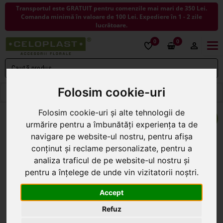
Transportul este GRATUIT pentru comenzile mai mari de 350 Lei.
Comanda minimă în valoare de 100 Lei. Expediere în 1 - 2 zile
lucrătoare.
0
0
Togg
navi
Folosim cookie-uri
< ÎNAPOI LA AMBALAJE PENTRU FLORI
Folosim cookie-uri și alte tehnologii de
urmărire pentru a îmbunătăți experiența ta de
navigare pe website-ul nostru, pentru afișa
conținut și reclame personalizate, pentru a
analiza traficul de pe website-ul nostru și
pentru a înțelege de unde vin vizitatorii noștri.
Accept
Refuz