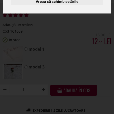
Vreau să schimb setările
Coli hartie color pentru flori set 15 buc
Cod 1C1059
15
.00
12
În stoc
.00
model 1
model 3
ADAUGĂ ÎN COȘ