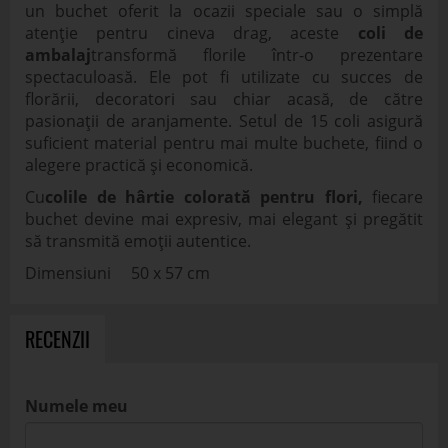
un buchet oferit la ocazii speciale sau o simplă
atenție pentru cineva drag, aceste
coli de
ambalaj
transformă florile într-o prezentare
spectaculoasă. Ele pot fi utilizate cu succes de
florării, decoratori sau chiar acasă, de către
pasionații de aranjamente. Setul de 15 coli asigură
suficient material pentru mai multe buchete, fiind o
alegere practică și economică.
Cu
colile de hârtie colorată pentru flori,
fiecare
buchet devine mai expresiv, mai elegant și pregătit
să transmită emoții autentice.
Dimensiuni 50 x 57 cm
RECENZII
Numele meu