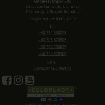
Celoplast Impex SRL
Str. Ecaterina Teodoroiu nr. 57
Hărman, jud. Brașov, România
Program: L - V: 8:00 - 16:00
Tel:
+40-732-530375
+40-728-878905
+40-723-290825
+40-728-878906
E-mail:
contact@celoplast.ro