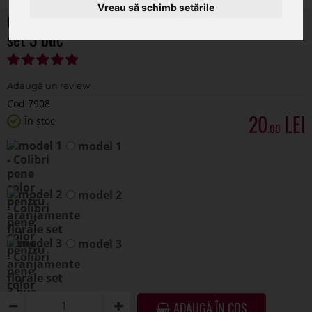
Vreau să schimb setările
Colibri pene color pentru aranjamente florale
set 3 buc
Cod 7908
20
În stoc
.00
model 1
model 2
model 3
ADAUGĂ ÎN COȘ