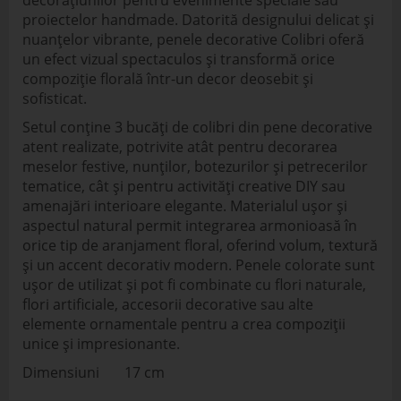
decorațiunilor pentru evenimente speciale sau
proiectelor handmade. Datorită designului delicat și
nuanțelor vibrante, penele decorative Colibri oferă
un efect vizual spectaculos și transformă orice
compoziție florală într-un decor deosebit și
sofisticat.
Setul conține 3 bucăți de colibri din pene decorative
atent realizate, potrivite atât pentru decorarea
meselor festive, nunților, botezurilor și petrecerilor
tematice, cât și pentru activități creative DIY sau
amenajări interioare elegante. Materialul ușor și
aspectul natural permit integrarea armonioasă în
orice tip de aranjament floral, oferind volum, textură
și un accent decorativ modern. Penele colorate sunt
ușor de utilizat și pot fi combinate cu flori naturale,
flori artificiale, accesorii decorative sau alte
elemente ornamentale pentru a crea compoziții
unice și impresionante.
Dimensiuni 17 cm