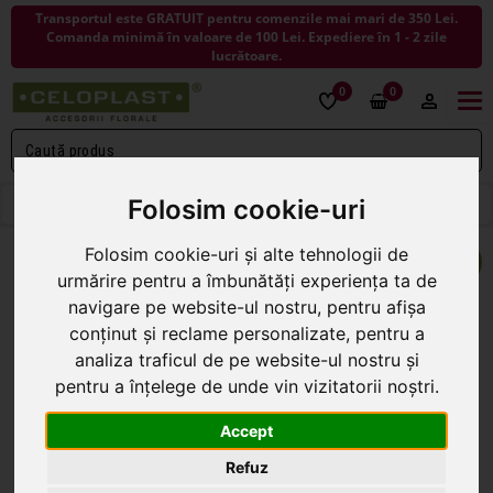
Transportul este GRATUIT pentru comenzile mai mari de 350 Lei.
Comanda minimă în valoare de 100 Lei. Expediere în 1 - 2 zile
lucrătoare.
0
0
Togg
navi
< ÎNAPOI LA ARTICOLE DECORATIVE
Folosim cookie-uri
Folosim cookie-uri și alte tehnologii de
urmărire pentru a îmbunătăți experiența ta de
navigare pe website-ul nostru, pentru afișa
conținut și reclame personalizate, pentru a
analiza traficul de pe website-ul nostru și
pentru a înțelege de unde vin vizitatorii noștri.
Accept
Refuz