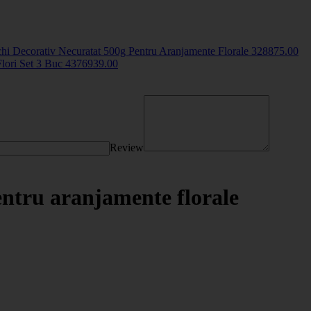
hi Decorativ Necuratat 500g Pentru Aranjamente Florale
3288
75
.00
Flori Set 3 Buc
43769
39
.00
Review
entru aranjamente florale