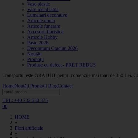
Vase plastic
Vase metal tabla
Lumanari decorative
Articole nunta
Articole funerare
Accesorii floristica
Articole Hobby
Paște 2026
Decoratiuni Craciun 2026
Noutăți
Promoții
Produse cu defect - PRET REDUS
Transportul este GRATUIT pentru comenzile mai mari de 350 Lei. Coma
Home
Noutăți
Promoții
Blog
Contact
TEL: +40 732 530 375
0
0
HOME
»
Flori artificiale
»