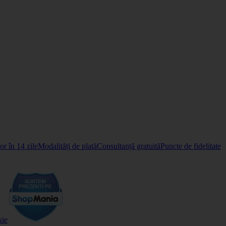
r în 14 zile
Modalități de plată
Consultanță gratuită
Puncte de fidelitate
kie