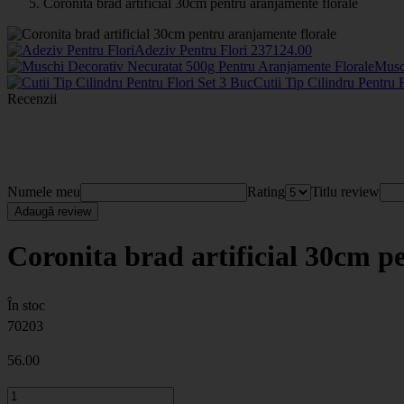
Coronita brad artificial 30cm pentru aranjamente florale
Adeziv Pentru Flori
2371
24
.00
Musc
Cutii Tip Cilindru Pentru 
Recenzii
Numele meu
Rating
Titlu review
Adaugă review
Coronita brad artificial 30cm p
În stoc
70203
56
.00