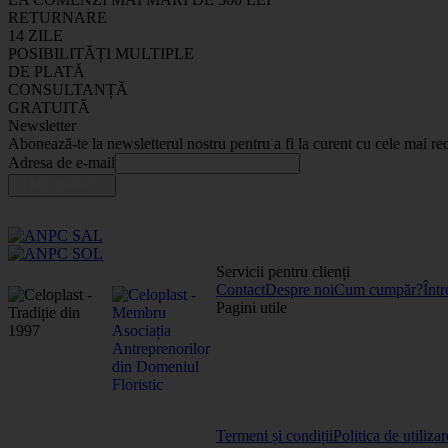
RETURNARE
14 ZILE
POSIBILITĂȚI MULTIPLE
DE PLATĂ
CONSULTANȚĂ
GRATUITĂ
Newsletter
Abonează-te la newsletterul nostru pentru a fi la curent cu cele mai rec
Adresa de e-mail
Servicii pentru clienți
Contact
Despre noi
Cum cumpăr?
Într
Pagini utile
Termeni și condiții
Politica de utiliza