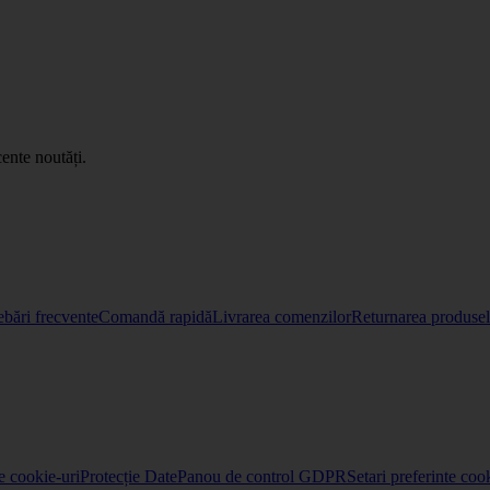
ente noutăți.
ebări frecvente
Comandă rapidă
Livrarea comenzilor
Returnarea produselo
re cookie-uri
Protecție Date
Panou de control GDPR
Setari preferinte coo