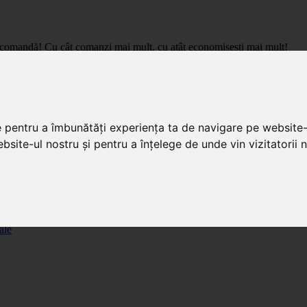
care comandă! Cu cât comanzi mai mult, cu atât economisești mai mult!
pret de importator, cu livrare in toata Romania.
e pentru a îmbunătăți experiența ta de navigare pe website-
bsite-ul nostru și pentru a înțelege de unde vin vizitatorii n
ale