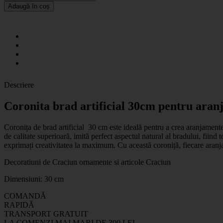
Adaugă în coș
Descriere
Coronita brad artificial 30cm pentru aran
Coronița de brad artificial 30 cm este ideală pentru a crea aranjamente 
de calitate superioară, imită perfect aspectul natural al bradului, fiind
exprimați creativitatea la maximum. Cu această coroniță, fiecare aranj
Decoratiuni de Craciun ornamente si articole Craciun
Dimensiuni: 30 cm
COMANDĂ
RAPIDĂ
TRANSPORT GRATUIT
LA COMENZI MAI MARI DE 300 LEI