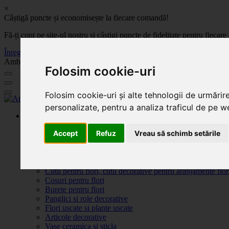
×
Câștigă puncte și economisește la fiecare comandă!
Fă-ți cont pe site-ul nostru și câștigi puncte de fidelitate pentru fie
Înregistrează-te acum
Ambalaje, decoratiuni si accesorii pentru flori. Produse de calitate la 
Folosim cookie-uri
Folosim cookie-uri și alte tehnologii de urmărir
personalizate, pentru a analiza traficul de pe we
Produse
Plante artificiale la ghiveci
Accept
Refuz
Vreau să schimb setările
Ambalaje pentru flori
Flori de săpun
Produse Sf. Valentin 2026
Flori artificiale
Cutii pentru flori, cutii decorative pentru aranjamente flor
Cosuri pentru flori
Burete pentru flori
Panglici si role decorative
Flori uscate si plante uscate
Articole decorative
Vase ceramica si sticla