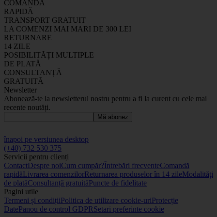
COMANDĂ
RAPIDĂ
TRANSPORT GRATUIT
LA COMENZI MAI MARI DE 300 LEI
RETURNARE
14 ZILE
POSIBILITĂȚI MULTIPLE
DE PLATĂ
CONSULTANȚĂ
GRATUITĂ
Newsletter
Abonează-te la newsletterul nostru pentru a fi la curent cu cele mai
recente noutăți.
Mă abonez
înapoi pe versiunea desktop
(+40) 732 530 375
Servicii pentru clienți
Contact
Despre noi
Cum cumpăr?
Întrebări frecvente
Comandă
rapidă
Livrarea comenzilor
Returnarea produselor în 14 zile
Modalități
de plată
Consultanță gratuită
Puncte de fidelitate
Pagini utile
Termeni și condiții
Politica de utilizare cookie-uri
Protecție
Date
Panou de control GDPR
Setari preferinte cookie