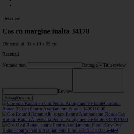
Descriere
Cos cu margine inalta 34178
Dimensiuni 31 x 10 x 55 cm
Recenzii
Numele meu
Rating
Titlu review
Review
Adaugă review
Coronita
Rattan 25 Cm Pentru Aranjamente Florale
34091
10
.00
Cos
Rotund Rattan Alb+toarta Pentru Aranjamente Florale
33299
19
.00
Cos Oval
Rattan+toarta Pentru Aranjamente Florale
34577
18
.00
,
20
.00