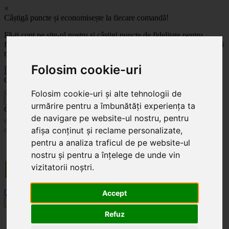
×
Câștigă puncte și economisește la fiecare comandă!
Fă-ți cont pe site-ul nostru și câștigi puncte de fidelitate pentru
fiecare comandă! Cu cât comanzi mai mult, cu atât economisești mai
mult!
Folosim cookie-uri
Înregistrează-te acum
Celoplast
Folosim cookie-uri și alte tehnologii de
înapoi
urmărire pentru a îmbunătăți experiența ta
Celoplast
de navigare pe website-ul nostru, pentru
afișa conținut și reclame personalizate,
pentru a analiza traficul de pe website-ul
Transportul este GRATUIT pentru comenzile mai mari de 350 Lei. Comanda minimă în
valoare de 100 Lei. Expediere în 1 - 2 zile lucrătoare.
nostru și pentru a înțelege de unde vin
vizitatorii noștri.
0
0
Accept
Toggle navigation
Refuz
Acasă