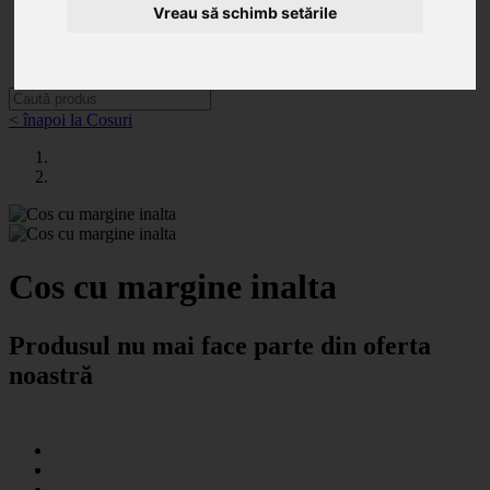
Categorii
Vreau să schimb setările
Noutăți
Promoții
Contact
< înapoi la Cosuri
Cos cu margine inalta
Produsul nu mai face parte din oferta
noastră