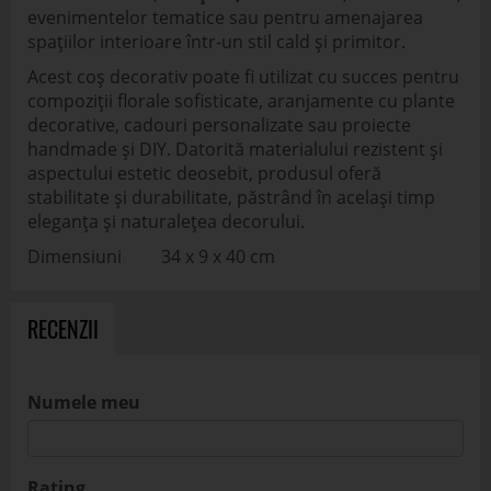
evenimentelor tematice sau pentru amenajarea
spațiilor interioare într-un stil cald și primitor.
Acest coș decorativ poate fi utilizat cu succes pentru
compoziții florale sofisticate, aranjamente cu plante
decorative, cadouri personalizate sau proiecte
handmade și DIY. Datorită materialului rezistent și
aspectului estetic deosebit, produsul oferă
stabilitate și durabilitate, păstrând în același timp
eleganța și naturalețea decorului.
Dimensiuni 34 x 9 x 40 cm
RECENZII
Numele meu
Rating