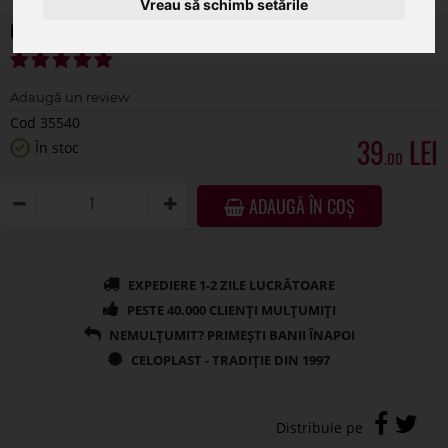
Vreau să schimb setările
Cos lemn tip inima pentru aranjamente florale
Cod 35540
39
În stoc
.00
ADAUGĂ ÎN COȘ