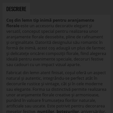
DESCRIERE
Coș din lemn tip inimă pentru aranjamente
florale
este un accesoriu decorativ elegant și
versatil, conceput special pentru realizarea unor
aranjamente florale deosebite, pline de rafinament
și originalitate. Datorită designului său romantic în
formă de inimă, acest coș adaugă un plus de farmec
și delicatețe oricărei compoziții florale, fiind alegerea
ideală pentru evenimente speciale, decoruri festive
sau cadouri cu un impact vizual aparte.
Fabricat din lemn atent finisat, coșul oferă un aspect
natural și autentic, integrându-se perfect atât în
decorurile rustice și vintage, cât și în cele moderne
sau elegante. Forma sa distinctivă permite realizarea
unor aranjamente florale creative și armonioase,
punând în valoare frumusețea florilor naturale,
artificiale sau uscate. Este potrivit pentru decorarea
meselor festive,
nunților, botezurilor
, aniversărilor,