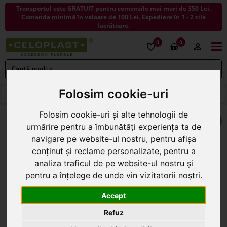
Transportul este GRATUIT pentru comenzile mai mari de 350 Lei.
Comanda minimă în valoare de 100 Lei. Expediere în 1 - 2 zile
lucrătoare.
0
0
Togg
navi
Folosim cookie-uri
< ÎNAPOI LA COSURI
Folosim cookie-uri și alte tehnologii de
urmărire pentru a îmbunătăți experiența ta de
navigare pe website-ul nostru, pentru afișa
conținut și reclame personalizate, pentru a
analiza traficul de pe website-ul nostru și
pentru a înțelege de unde vin vizitatorii noștri.
Accept
Refuz