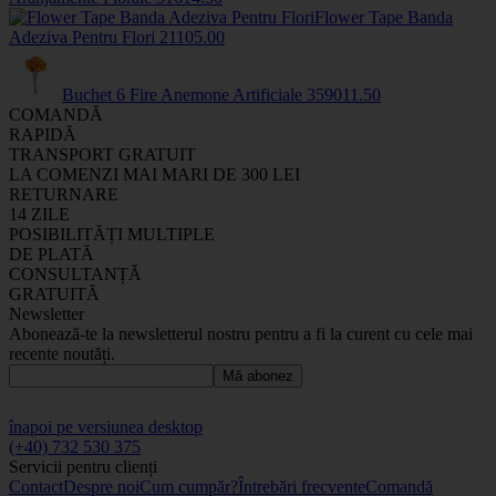
Flower Tape Banda
Adeziva Pentru Flori
2110
5
.00
Buchet 6 Fire Anemone Artificiale
3590
11
.50
COMANDĂ
RAPIDĂ
TRANSPORT GRATUIT
LA COMENZI MAI MARI DE 300 LEI
RETURNARE
14 ZILE
POSIBILITĂȚI MULTIPLE
DE PLATĂ
CONSULTANȚĂ
GRATUITĂ
Newsletter
Abonează-te la newsletterul nostru pentru a fi la curent cu cele mai
recente noutăți.
Mă abonez
înapoi pe versiunea desktop
(+40) 732 530 375
Servicii pentru clienți
Contact
Despre noi
Cum cumpăr?
Întrebări frecvente
Comandă