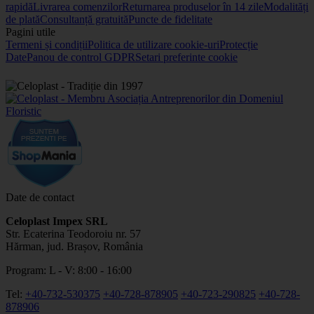
rapidă
Livrarea comenzilor
Returnarea produselor în 14 zile
Modalități
de plată
Consultanță gratuită
Puncte de fidelitate
Pagini utile
Termeni și condiții
Politica de utilizare cookie-uri
Protecție
Date
Panou de control GDPR
Setari preferinte cookie
Date de contact
Celoplast Impex SRL
Str. Ecaterina Teodoroiu nr. 57
Hărman, jud. Brașov, România
Program: L - V: 8:00 - 16:00
Tel:
+40-732-530375
+40-728-878905
+40-723-290825
+40-728-
878906