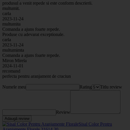
produsul a venit repede si este conform descrierii.
multumit.
carla
2023-11-24
multumita
Comanda a ajuns foarte repede.
Produse cu adevarat exceptionale.
carla
2023-11-24
multumimta
Comanda a ajuns foarte repede.
Miron Mirela
2024-11-01
recomand
perfecta pentru aranjament de craciun
Numele meu
Rating
Titlu review
Review
Adaugă review
Sisal Color Pentru
Aranjamente Florale
3161
4
.30