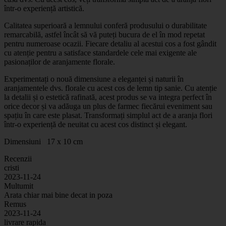
într-o experiență artistică.
Calitatea superioară a lemnului conferă produsului o durabilitate
remarcabilă, astfel încât să vă puteți bucura de el în mod repetat
pentru numeroase ocazii. Fiecare detaliu al acestui cos a fost gândit
cu atenție pentru a satisface standardele cele mai exigente ale
pasionaților de aranjamente florale.
Experimentați o nouă dimensiune a eleganței și naturii în
aranjamentele dvs. florale cu acest cos de lemn tip sanie. Cu atenție
la detalii și o estetică rafinată, acest produs se va integra perfect în
orice decor și va adăuga un plus de farmec fiecărui eveniment sau
spațiu în care este plasat. Transformați simplul act de a aranja flori
într-o experiență de neuitat cu acest cos distinct și elegant.
Dimensiuni 17 x 10 cm
Recenzii
cristi
2023-11-24
Multumit
Arata chiar mai bine decat in poza
Remus
2023-11-24
livrare rapida