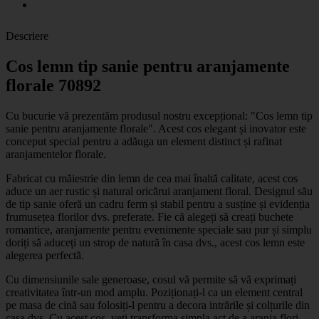
Descriere
Cos lemn tip sanie pentru aranjamente
florale 70892
Cu bucurie vă prezentăm produsul nostru excepțional: "Cos lemn tip
sanie pentru aranjamente florale". Acest cos elegant și inovator este
conceput special pentru a adăuga un element distinct și rafinat
aranjamentelor florale.
Fabricat cu măiestrie din lemn de cea mai înaltă calitate, acest cos
aduce un aer rustic și natural oricărui aranjament floral. Designul său
de tip sanie oferă un cadru ferm și stabil pentru a susține și evidenția
frumusețea florilor dvs. preferate. Fie că alegeți să creați buchete
romantice, aranjamente pentru evenimente speciale sau pur și simplu
doriți să aduceți un strop de natură în casa dvs., acest cos lemn este
alegerea perfectă.
Cu dimensiunile sale generoase, cosul vă permite să vă exprimați
creativitatea într-un mod amplu. Poziționați-l ca un element central
pe masa de cină sau folosiți-l pentru a decora intrările și colțurile din
casa dvs. Cu acest cos, veți transforma simpla act de a aranja flori