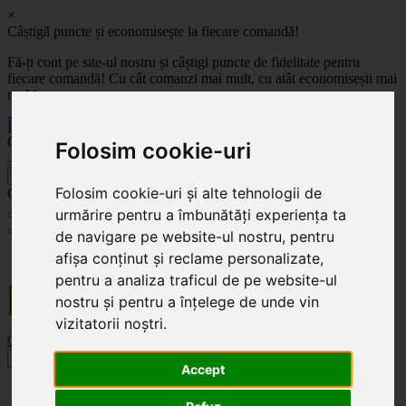
×
Câștigă puncte și economisește la fiecare comandă!
Fă-ți cont pe site-ul nostru și câștigi puncte de fidelitate pentru
fiecare comandă! Cu cât comanzi mai mult, cu atât economisești mai
mult!
Înregistrează-te acum
Celoplast
Folosim cookie-uri
înapoi
Folosim cookie-uri și alte tehnologii de
Celoplast
urmărire pentru a îmbunătăți experiența ta
de navigare pe website-ul nostru, pentru
Transportul este GRATUIT pentru comenzile mai mari de 350 Lei. Comanda minimă în
afișa conținut și reclame personalizate,
valoare de 100 Lei. Expediere în 1 - 2 zile lucrătoare.
pentru a analiza traficul de pe website-ul
nostru și pentru a înțelege de unde vin
vizitatorii noștri.
0
0
Toggle navigation
Accept
Acasă