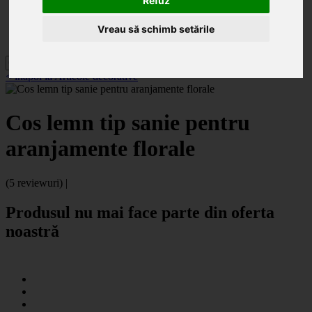
Refuz
Categorii
Noutăți
Promoții
Vreau să schimb setările
Contact
< înapoi la Articole decorative
Cos lemn tip sanie pentru
aranjamente florale
(5 reviewuri) |
Produsul nu mai face parte din oferta
noastră