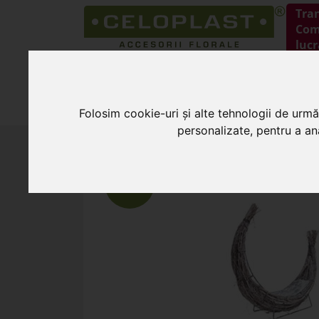
Tra
Coma
lucr
HOME
PRODUSE
Folosim cookie-uri și alte tehnologii de urmă
personalizate, pentru a ana
HOME
»
Cosuri pentru flori
»
Cos nuiele t
NOU