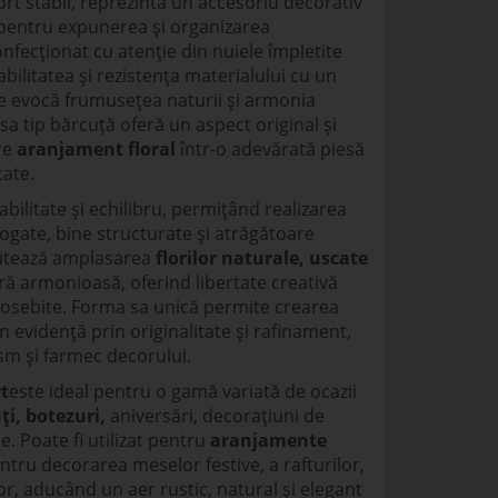
rt stabil, reprezintă un accesoriu decorativ
 pentru expunerea și organizarea
nfecționat cu atenție din nuiele împletite
ilitatea și rezistența materialului cu un
re evocă frumusețea naturii și armonia
a tip bărcuță oferă un aspect original și
re
aranjament floral
într-o adevărată piesă
tate.
abilitate și echilibru, permițând realizarea
ogate, bine structurate și atrăgătoare
ilitează amplasarea
florilor naturale, uscate
ă armonioasă, oferind libertate creativă
eosebite. Forma sa unică permite crearea
 evidență prin originalitate și rafinament,
m și farmec decorului.
t
este ideal pentru o gamă variată de ocazii
ți, botezuri,
aniversări, decorațiuni de
. Poate fi utilizat pentru
aranjamente
entru decorarea meselor festive, a rafturilor,
lor, aducând un aer rustic, natural și elegant