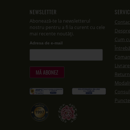
NEWSLETTER
SERVIC
Abonează-te la newsletterul
Contac
nostru pentru a fi la curent cu cele
Despre
mai recente noutăți.
Cum c
Adresa de e-mail
Întrebă
Coman
Livrar
Returna
Modalit
Consul
Puncte 