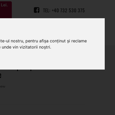
Lei.
TEL: +40 732 530 375
0
0
te-ul nostru, pentru afișa conținut și reclame
unde vin vizitatorii noștri.
cuta+suport pentru
e