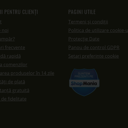
II PENTRU CLIENȚI
PAGINI UTILE
t
Termeni și condiții
 noi
Politica de utilizare cookie-u
umpăr?
Protecție Date
ri frecvente
Panou de control GDPR
dă rapidă
Setari preferinte cookie
ea comenzilor
rea produselor în 14 zile
ăți de plată
tanță gratuită
de fidelitate