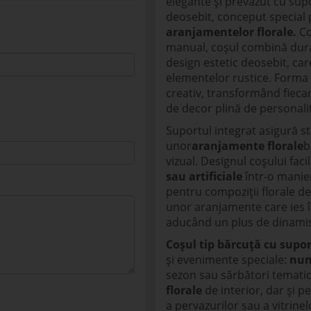
elegante și prevăzut cu supo
deosebit, conceput special
aranjamentelor florale.
Co
manual, coșul combină durab
design estetic deosebit, ca
elementelor rustice. Forma s
creativ, transformând fieca
de decor plină de personali
Suportul integrat asigură st
unor
aranjamente florale
b
vizual. Designul coșului fac
sau artificiale
într-o manier
pentru compoziții florale d
unor aranjamente care ies în
aducând un plus de dinamis
Coșul tip bărcuță cu supor
și evenimente speciale:
nun
sezon sau sărbători tematice
florale
de interior, dar și p
a pervazurilor sau a vitrine