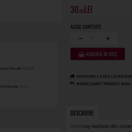
30
.00
ADAUGĂ ÎN COȘ
mente Florale
508200
nte Florale
502S
DESCRIERE
Acest
coș realizat din nuie