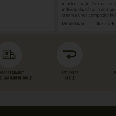
în orice spațiu. Forma sa orig
individuală, cât și în combi
crearea unor compoziții flo
Dimensiuni 36 x 7 x 46
NSPORT GRATUIT
RETURNARE
P
I MAI MARI DE 300 LEI
14 ZILE