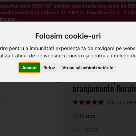
nsportul este GRATUIT pentru comenzile mai mari de 350 
nda minimă în valoare de 100 Lei. Expediere în 1 - 2 zile
ătoare.
NOUTĂȚI
PROMOȚII
BLOG
CONTACT
Folosim cookie-uri
rire pentru a îmbunătăți experiența ta de navigare pe websi
liza traficul de pe website-ul nostru și pentru a înțelege de 
ip barcuta+suport pentru aranjamente florale
Accept
Refuz
Vreau să schimb setările
Cos nuiele tip bar
aranjamente floral
ÎN STOC
35452