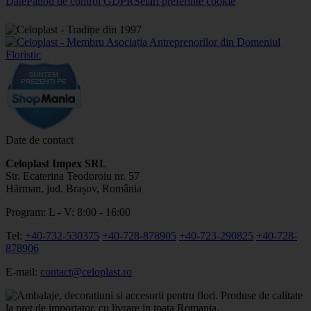
Date
Panou de control GDPR
Setari preferinte cookie
Date de contact
Celoplast Impex SRL
Str. Ecaterina Teodoroiu nr. 57
Hărman, jud. Brașov, România
Program: L - V: 8:00 - 16:00
Tel:
+40-732-530375
+40-728-878905
+40-723-290825
+40-728-
878906
E-mail:
contact@celoplast.ro