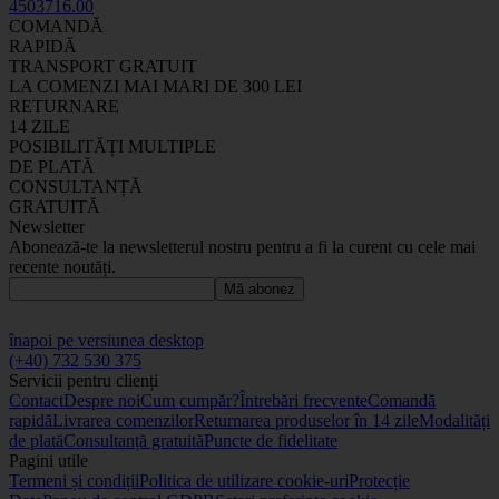
45037
16
.00
COMANDĂ
RAPIDĂ
TRANSPORT GRATUIT
LA COMENZI MAI MARI DE 300 LEI
RETURNARE
14 ZILE
POSIBILITĂȚI MULTIPLE
DE PLATĂ
CONSULTANȚĂ
GRATUITĂ
Newsletter
Abonează-te la newsletterul nostru pentru a fi la curent cu cele mai
recente noutăți.
Mă abonez
înapoi pe versiunea desktop
(+40) 732 530 375
Servicii pentru clienți
Contact
Despre noi
Cum cumpăr?
Întrebări frecvente
Comandă
rapidă
Livrarea comenzilor
Returnarea produselor în 14 zile
Modalități
de plată
Consultanță gratuită
Puncte de fidelitate
Pagini utile
Termeni și condiții
Politica de utilizare cookie-uri
Protecție