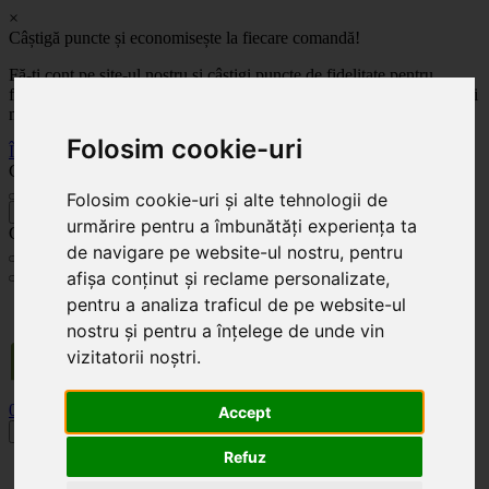
×
Câștigă puncte și economisește la fiecare comandă!
Fă-ți cont pe site-ul nostru și câștigi puncte de fidelitate pentru
fiecare comandă! Cu cât comanzi mai mult, cu atât economisești mai
mult!
Folosim cookie-uri
Înregistrează-te acum
Celoplast
Folosim cookie-uri și alte tehnologii de
înapoi
urmărire pentru a îmbunătăți experiența ta
Celoplast
de navigare pe website-ul nostru, pentru
afișa conținut și reclame personalizate,
pentru a analiza traficul de pe website-ul
Transportul este GRATUIT pentru comenzile mai mari de 350 Lei. Comanda minimă în
valoare de 100 Lei. Expediere în 1 - 2 zile lucrătoare.
nostru și pentru a înțelege de unde vin
vizitatorii noștri.
0
0
Accept
Toggle navigation
Refuz
Acasă