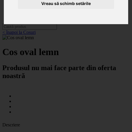
Categorii
Vreau să schimb setările
Noutăți
Promoții
Contact
< înapoi la Cosuri
Cos oval lemn
Produsul nu mai face parte din oferta
noastră
Descriere