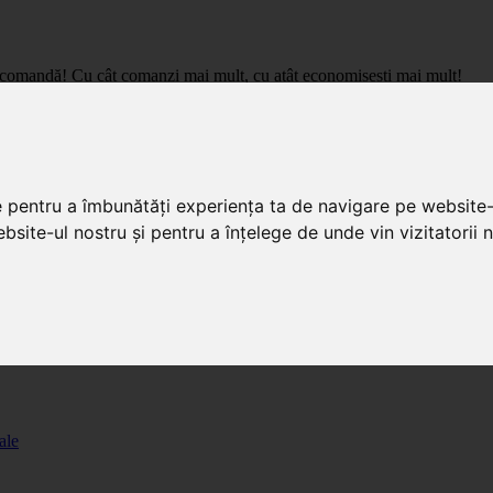
care comandă! Cu cât comanzi mai mult, cu atât economisești mai mult!
pret de importator, cu livrare in toata Romania.
e pentru a îmbunătăți experiența ta de navigare pe website-
bsite-ul nostru și pentru a înțelege de unde vin vizitatorii n
ale