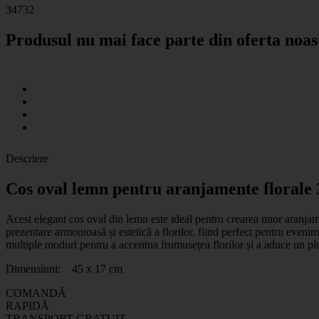
34732
Produsul nu mai face parte din oferta noas
Descriere
Cos oval lemn pentru aranjamente florale
Acest elegant cos oval din lemn este ideal pentru crearea unor aranjame
prezentare armonioasă și estetică a florilor, fiind perfect pentru evenimen
multiple moduri pentru a accentua frumusețea florilor și a aduce un plus
Dimensiuni: 45 x 17 cm
COMANDĂ
RAPIDĂ
TRANSPORT GRATUIT