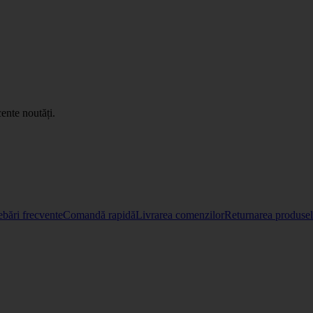
ente noutăți.
ebări frecvente
Comandă rapidă
Livrarea comenzilor
Returnarea produselo