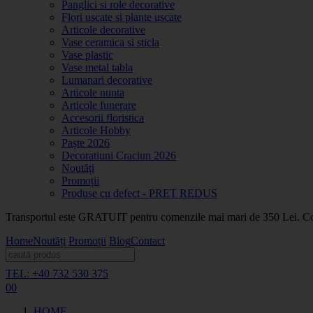
Panglici si role decorative
Flori uscate si plante uscate
Articole decorative
Vase ceramica si sticla
Vase plastic
Vase metal tabla
Lumanari decorative
Articole nunta
Articole funerare
Accesorii floristica
Articole Hobby
Paște 2026
Decoratiuni Craciun 2026
Noutăți
Promoții
Produse cu defect - PRET REDUS
Transportul este GRATUIT pentru comenzile mai mari de 350 Lei. Coma
Home
Noutăți
Promoții
Blog
Contact
TEL: +40 732 530 375
0
0
HOME