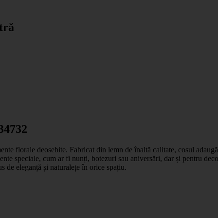
tră
 34732
nte florale deosebite. Fabricat din lemn de înaltă calitate, cosul adaugă 
te speciale, cum ar fi nunți, botezuri sau aniversări, dar și pentru decorar
 de eleganță și naturalețe în orice spațiu.