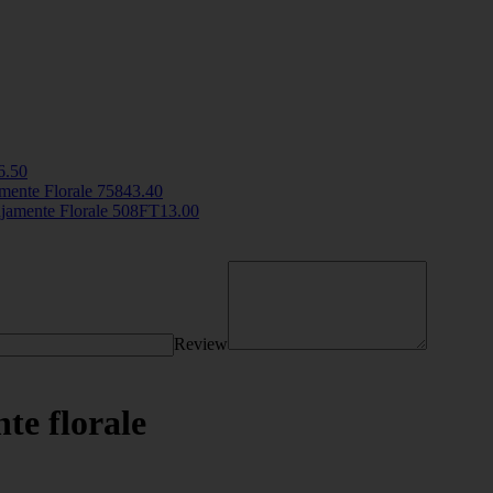
6
.50
mente Florale
7584
3
.40
njamente Florale
508FT
13
.00
Review
te florale