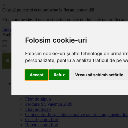
×
Câștigă puncte și economisește la fiecare comandă!
Fă-ți cont pe site-ul nostru și câștigi puncte de fidelitate pentru fie
Înregistrează-te acum
Ambalaje, decoratiuni si accesorii pentru flori. Produse de calitate la 
Folosim cookie-uri
Folosim cookie-uri și alte tehnologii de urmărir
personalizate, pentru a analiza traficul de pe we
Accept
Refuz
Vreau să schimb setările
Produse
Plante artificiale la ghiveci
Ambalaje pentru flori
Flori de săpun
Produse Sf. Valentin 2026
Flori artificiale
Cutii pentru flori, cutii decorative pentru aranjamente flor
Cosuri pentru flori
Burete pentru flori