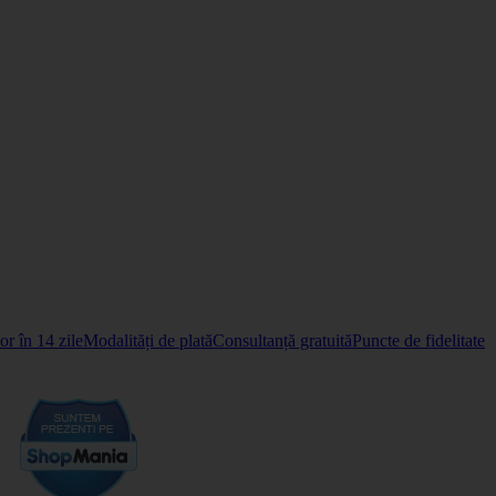
r în 14 zile
Modalități de plată
Consultanță gratuită
Puncte de fidelitate