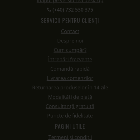
înapoi pe versiunea desktop
(+40) 732 530 375
SERVICII PENTRU CLIENȚI
Contact
Despre noi
Cum cumpăr?
Întrebări frecvente
Comandă rapidă
Livrarea comenzilor
Returnarea produselor în 14 zile
Modalități de plată
Consultanță gratuită
Puncte de fidelitate
PAGINI UTILE
Termeni și condiții