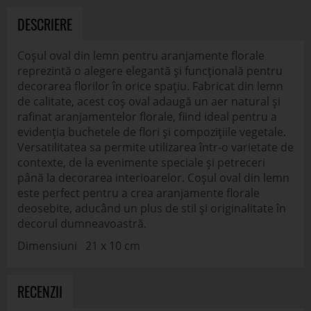
DESCRIERE
Coșul oval din lemn pentru aranjamente florale
reprezintă o alegere elegantă și funcțională pentru
decorarea florilor în orice spațiu. Fabricat din lemn
de calitate, acest coș oval adaugă un aer natural și
rafinat aranjamentelor florale, fiind ideal pentru a
evidenția buchetele de flori și compozițiile vegetale.
Versatilitatea sa permite utilizarea într-o varietate de
contexte, de la evenimente speciale și petreceri
până la decorarea interioarelor. Coșul oval din lemn
este perfect pentru a crea aranjamente florale
deosebite, aducând un plus de stil și originalitate în
decorul dumneavoastră.
Dimensiuni 21 x 10 cm
RECENZII