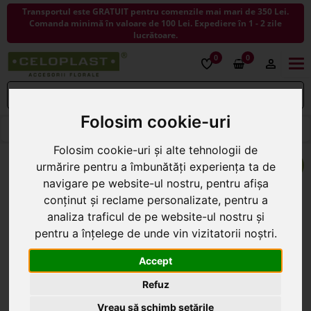
Transportul este GRATUIT pentru comenzile mai mari de 350 Lei.
Comanda minimă în valoare de 100 Lei. Expediere în 1 - 2 zile
lucrătoare.
0
0
Togg
navi
Folosim cookie-uri
< ÎNAPOI LA COSURI
Folosim cookie-uri și alte tehnologii de
urmărire pentru a îmbunătăți experiența ta de
navigare pe website-ul nostru, pentru afișa
conținut și reclame personalizate, pentru a
analiza traficul de pe website-ul nostru și
pentru a înțelege de unde vin vizitatorii noștri.
Accept
Refuz
Vreau să schimb setările