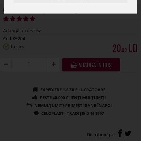
Cos oval lemn pentru aranjamente florale
Cod 35204
20
În stoc
.00
ADAUGĂ ÎN COȘ