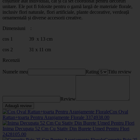
coșurilor atât individual, cât și ca set coordonat pentru decoruri
unitare. Ele pot fi folosite pentru o gamă largă de materiale florale,
inclusiv flori naturale, flori artificiale, plante decorative, verdeață
ornamentală și diverse accesorii creative.
Dimensiuni :
cos 1 39 x 13 cm
cos 2 31 x 11 cm
Recenzii
Numele meu
Rating
Titlu review
Review
Adaugă review
Cos Oval
Rattan+toarta Pentru Aranjamente Florale
33749
38
.00
Inima Decupata 52 Cm Cu Stativ Din Burete Umed Pentru Flori
2428
105
.00
Coronita Paie 25