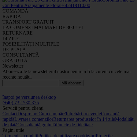
Cm Pentru Aranjamente Florale
424181
10
.00
COMANDĂ
RAPIDĂ
TRANSPORT GRATUIT
LA COMENZI MAI MARI DE 300 LEI
RETURNARE
14 ZILE
POSIBILITĂȚI MULTIPLE
DE PLATĂ
CONSULTANȚĂ
GRATUITĂ
Newsletter
Abonează-te la newsletterul nostru pentru a fi la curent cu cele mai
recente noutăți.
Mă abonez
înapoi pe versiunea desktop
(+40) 732 530 375
Servicii pentru clienți
Contact
Despre noi
Cum cumpăr?
Întrebări frecvente
Comandă
rapidă
Livrarea comenzilor
Returnarea produselor în 14 zile
Modalități
de plată
Consultanță gratuită
Puncte de fidelitate
Pagini utile
Termeni și condiții
Politica de utilizare cookie-uri
Protecție