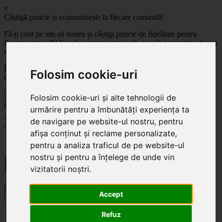
×
Câștigă puncte și economisește la fiecare comandă!
Fă-ți cont pe site-ul nostru și câștigi puncte de fidelitate pentru
fiecare comandă! Cu cât comanzi mai mult, cu atât economisești mai
mult!
Înregistrează-te acum
Folosim cookie-uri
Celoplast
înapoi
Folosim cookie-uri și alte tehnologii de
Celoplast
urmărire pentru a îmbunătăți experiența ta
de navigare pe website-ul nostru, pentru
afișa conținut și reclame personalizate,
Transportul este GRATUIT pentru comenzile mai mari de 350 Lei. Comanda minimă în
pentru a analiza traficul de pe website-ul
valoare de 100 Lei. Expediere în 1 - 2 zile lucrătoare.
nostru și pentru a înțelege de unde vin
vizitatorii noștri.
0
0
Accept
Toggle navigation
Acasă
Refuz