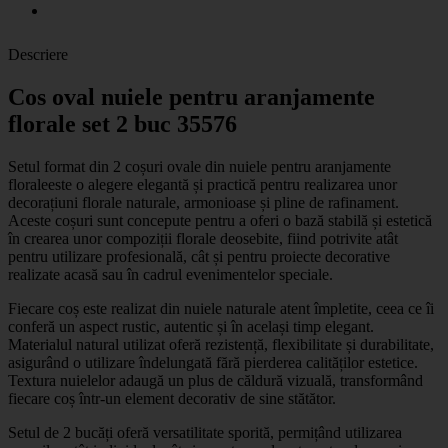
Descriere
Cos oval nuiele pentru aranjamente
florale set 2 buc 35576
Setul format din 2 coșuri ovale din nuiele pentru aranjamente
florale
este o alegere elegantă și practică pentru realizarea unor
decorațiuni florale naturale, armonioase și pline de rafinament.
Aceste coșuri sunt concepute pentru a oferi o bază stabilă și estetică
în crearea unor compoziții florale deosebite, fiind potrivite atât
pentru utilizare profesională, cât și pentru proiecte decorative
realizate acasă sau în cadrul evenimentelor speciale.
Fiecare coș este realizat din nuiele naturale atent împletite, ceea ce îi
conferă un aspect rustic, autentic și în același timp elegant.
Materialul natural utilizat oferă rezistență, flexibilitate și durabilitate,
asigurând o utilizare îndelungată fără pierderea calităților estetice.
Textura nuielelor adaugă un plus de căldură vizuală, transformând
fiecare coș într-un element decorativ de sine stătător.
Setul de 2 bucăți oferă versatilitate sporită, permițând utilizarea