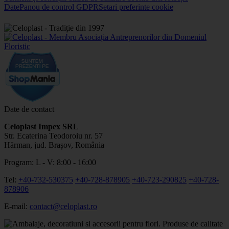
Date
Panou de control GDPR
Setari preferinte cookie
Date de contact
Celoplast Impex SRL
Str. Ecaterina Teodoroiu nr. 57
Hărman, jud. Brașov, România
Program: L - V: 8:00 - 16:00
Tel:
+40-732-530375
+40-728-878905
+40-723-290825
+40-728-
878906
E-mail:
contact@celoplast.ro