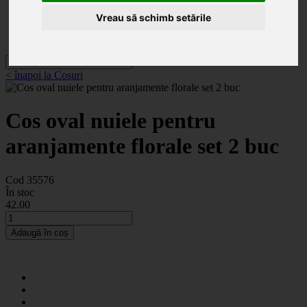
Categorii
Noutăți
Vreau să schimb setările
Promoții
Contact
< înapoi la Cosuri
Cos oval nuiele pentru
aranjamente florale set 2 buc
Cod 35576
În stoc
42
.00
Adaugă în coș