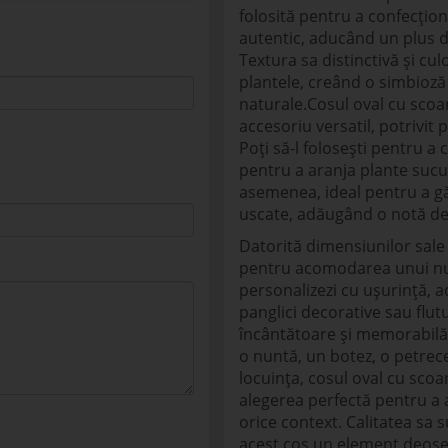
folosită pentru a confecțion
autentic, aducând un plus de
Textura sa distinctivă și cul
plantele, creând o simbioz
naturale.Cosul oval cu scoa
accesoriu versatil, potrivit 
Poți să-l folosești pentru a
pentru a aranja plante sucul
asemenea, ideal pentru a găz
uscate, adăugând o notă de 
Datorită dimensiunilor sale
pentru acomodarea unui numă
personalizezi cu ușurință, 
panglici decorative sau flut
încântătoare și memorabilă.
o nuntă, un botez, o petrec
locuința, cosul oval cu sco
alegerea perfectă pentru a 
orice context. Calitatea sa 
acest cos un element deoseb