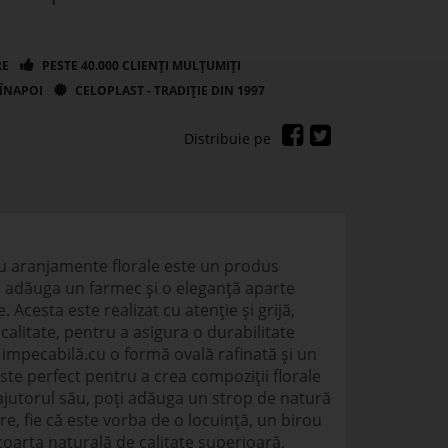
ru aranjamente florale este un produs
 adăuga un farmec și o eleganță aparte
 Acesta este realizat cu atenție și grijă,
calitate, pentru a asigura o durabilitate
 impecabilă.cu o formă ovală rafinată și un
ste perfect pentru a crea compoziții florale
ajutorul său, poți adăuga un strop de natură
re, fie că este vorba de o locuință, un birou
oarța naturală de calitate superioară,