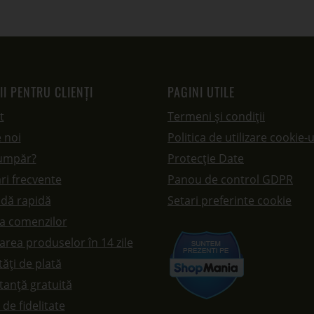
II PENTRU CLIENȚI
PAGINI UTILE
t
Termeni și condiții
 noi
Politica de utilizare cookie-u
umpăr?
Protecție Date
ri frecvente
Panou de control GDPR
dă rapidă
Setari preferinte cookie
ea comenzilor
rea produselor în 14 zile
ăți de plată
tanță gratuită
de fidelitate