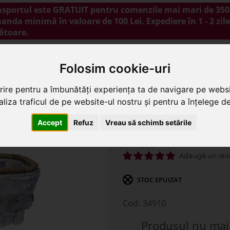
nsportul este GRATUIT pentru comenzile mai mari de 350 
nda minimă în valoare de 100 Lei. Expediere în 1 - 2 zile
ătoare.
NOUTĂȚI
PROMOȚII
BLOG
CONTACT
Folosim cookie-uri
rire pentru a îmbunătăți experiența ta de navigare pe websi
liza traficul de pe website-ul nostru și pentru a înțelege de 
arta pentru aranjamente florale
Accept
Refuz
Vreau să schimb setările
Cos oval scoarta p
STOC EPUIZAT
34910
Produsul nu mai 