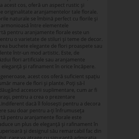
a acest cos, oferă un aspect rustic și
 originalitate aranjamentelor tale florale.
orile naturale se îmbină perfect cu florile și
ă armonioasă între elementele
rtă pentru aranjamente florale este un
pentru o varietate de stiluri și teme de decor.
 crea buchete elegante de flori proaspete sau
ente într-un mod artistic. Este, de
dui flori artificiale sau aranjamente
eleganță și rafinament în orice încăpere.
 generoase, acest cos oferă suficient spațiu
r mare de flori și plante. Poți să-l
adăugând accesorii suplimentare, cum ar fi
urași, pentru a crea o prezentare
Indiferent dacă îl folosești pentru a decora
ere sau doar pentru a-ți înfrumuseța
artă pentru aranjamente florale este
aduce un plus de eleganță și rafinament în
superioară și designul său remarcabil fac din
it, care va atrage cu siguranță admirația