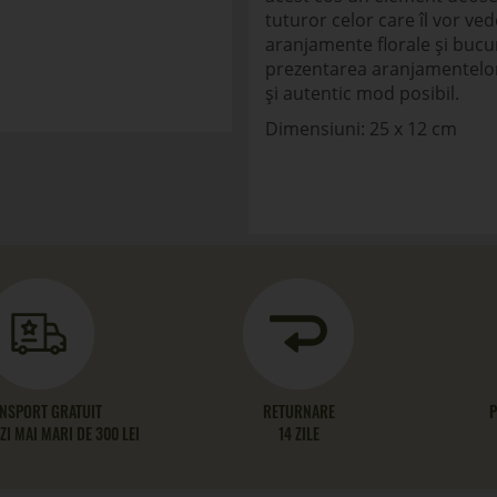
tuturor celor care îl vor ve
aranjamente florale și bucur
prezentarea aranjamentelor
și autentic mod posibil.
Dimensiuni: 25 x 12 cm
NSPORT GRATUIT
RETURNARE
P
I MAI MARI DE 300 LEI
14 ZILE