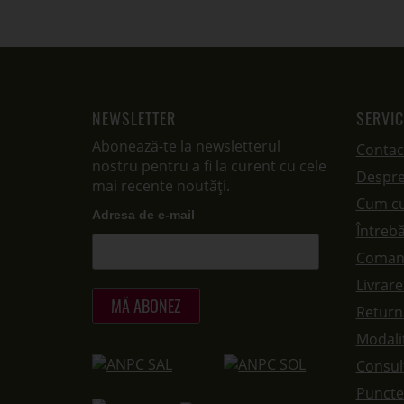
NEWSLETTER
SERVIC
Abonează-te la newsletterul
Contac
nostru pentru a fi la curent cu cele
Despre
mai recente noutăți.
Cum c
Adresa de e-mail
Întrebă
Coman
Livrar
Returna
Modalit
Consul
Puncte 