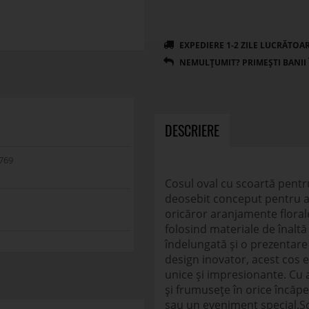
DESCRIERE
769
Cosul oval cu scoartă pent
deosebit conceput pentru a
oricăror aranjamente florale.
folosind materiale de înaltă 
îndelungată și o prezentare
design inovator, acest cos e
unice și impresionante. Cu 
și frumusețe în orice încăpe
sau un eveniment special.Sc