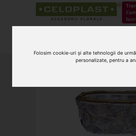
Tra
Coma
lucr
HOME
PRODUSE
Folosim cookie-uri și alte tehnologii de urmă
personalizate, pentru a ana
HOME
»
Cosuri pentru flori
»
Cos oval sco