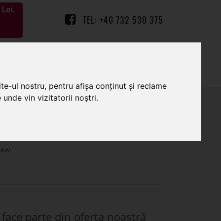
Lei.
TEL: +40 732 530 375
0
0
te-ul nostru, pentru afișa conținut și reclame
unde vin vizitatorii noștri.
entru aranjamente florale
face parte din oferta noastră