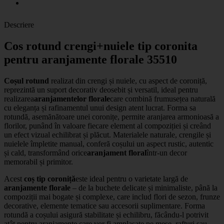
Descriere
Cos rotund crengi+nuiele tip coronita
pentru aranjamente florale 35510
Coșul rotund
realizat din crengi și nuiele, cu aspect de coroniță,
reprezintă un suport decorativ deosebit și versatil, ideal pentru
realizarea
aranjamentelor florale
care combină frumusețea naturală
cu eleganța și rafinamentul unui design atent lucrat. Forma sa
rotundă, asemănătoare unei coronițe, permite aranjarea armonioasă a
florilor, punând în valoare fiecare element al compoziției și creând
un efect vizual echilibrat și plăcut. Materialele naturale, crengile și
nuielele împletite manual, conferă coșului un aspect rustic, autentic
și cald, transformând orice
aranjament floral
într-un decor
memorabil și primitor.
Acest
coș tip coroniță
este ideal pentru o varietate largă de
aranjamente florale
– de la buchete delicate și minimaliste, până la
compoziții mai bogate și complexe, care includ flori de sezon, frunze
decorative, elemente tematice sau accesorii suplimentare. Forma
rotundă a coșului asigură stabilitate și echilibru, făcându-l potrivit
atât pentru aranjamente care vor fi amplasate pe mese, rafturi sau