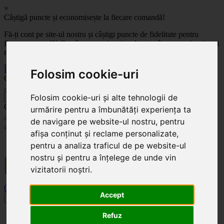
×
Câștigă puncte și economisește la fiecare comandă!
Fă-ți cont pe site-ul nostru și câștigi puncte de fidelitate pentru
fiecare comandă! Cu cât comanzi mai mult, cu atât economisești mai
mult!
Înregistrează-te acum
Folosim cookie-uri
Celoplast
Folosim cookie-uri și alte tehnologii de
înapoi
Celoplast
urmărire pentru a îmbunătăți experiența ta
de navigare pe website-ul nostru, pentru
afișa conținut și reclame personalizate,
Transportul este GRATUIT pentru comenzile mai mari de 350 Lei. Comanda minimă în
pentru a analiza traficul de pe website-ul
valoare de 100 Lei. Expediere în 1 - 2 zile lucrătoare.
nostru și pentru a înțelege de unde vin
vizitatorii noștri.
0
0
Accept
Toggle navigation
Refuz
Acasă