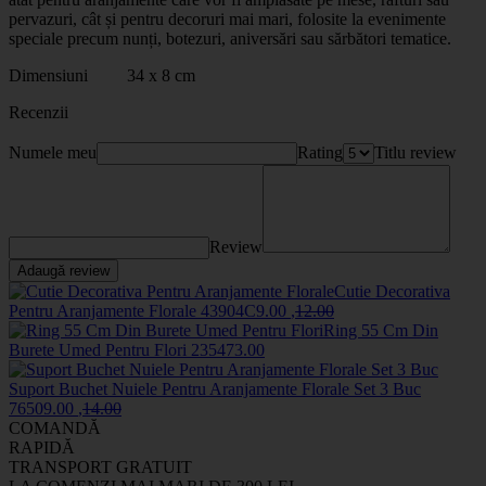
pervazuri, cât și pentru decoruri mai mari, folosite la evenimente
speciale precum nunți, botezuri, aniversări sau sărbători tematice.
Dimensiuni 34 x 8 cm
Recenzii
Numele meu
Rating
Titlu review
Review
Adaugă review
Cutie Decorativa
Pentru Aranjamente Florale
43904C
9
.00
,
12
.00
Ring 55 Cm Din
Burete Umed Pentru Flori
2354
73
.00
Suport Buchet Nuiele Pentru Aranjamente Florale Set 3 Buc
7650
9
.00
,
14
.00
COMANDĂ
RAPIDĂ
TRANSPORT GRATUIT