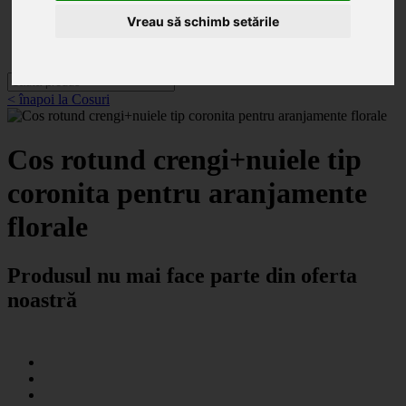
Categorii
Noutăți
Vreau să schimb setările
Promoții
Contact
< înapoi la Cosuri
Cos rotund crengi+nuiele tip
coronita pentru aranjamente
florale
Produsul nu mai face parte din oferta
noastră