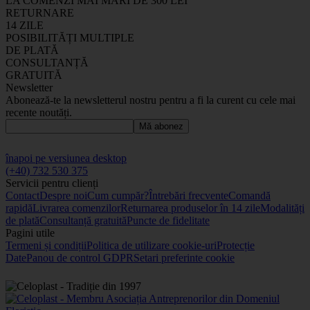
LA COMENZI MAI MARI DE 300 LEI
RETURNARE
14 ZILE
POSIBILITĂȚI MULTIPLE
DE PLATĂ
CONSULTANȚĂ
GRATUITĂ
Newsletter
Abonează-te la newsletterul nostru pentru a fi la curent cu cele mai
recente noutăți.
Mă abonez
înapoi pe versiunea desktop
(+40) 732 530 375
Servicii pentru clienți
Contact
Despre noi
Cum cumpăr?
Întrebări frecvente
Comandă
rapidă
Livrarea comenzilor
Returnarea produselor în 14 zile
Modalități
de plată
Consultanță gratuită
Puncte de fidelitate
Pagini utile
Termeni și condiții
Politica de utilizare cookie-uri
Protecție
Date
Panou de control GDPR
Setari preferinte cookie