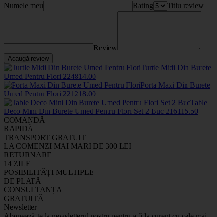
Numele meu
Rating
Titlu review
Review
Adaugă review
Turtle Midi Din Burete
Umed Pentru Flori
2248
14
.00
Porta Maxi Din Burete
Umed Pentru Flori
2212
18
.00
Table
Deco Mini Din Burete Umed Pentru Flori Set 2 Buc
2161
15
.50
COMANDĂ
RAPIDĂ
TRANSPORT GRATUIT
LA COMENZI MAI MARI DE 300 LEI
RETURNARE
14 ZILE
POSIBILITĂȚI MULTIPLE
DE PLATĂ
CONSULTANȚĂ
GRATUITĂ
Newsletter
Abonează-te la newsletterul nostru pentru a fi la curent cu cele mai