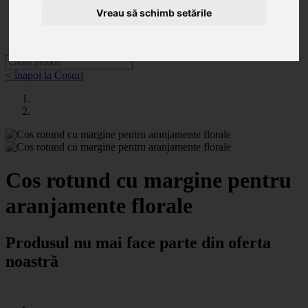
Categorii
Noutăți
Vreau să schimb setările
Promoții
Contact
< înapoi la Cosuri
Cos rotund cu margine pentru
aranjamente florale
Produsul nu mai face parte din oferta
noastră