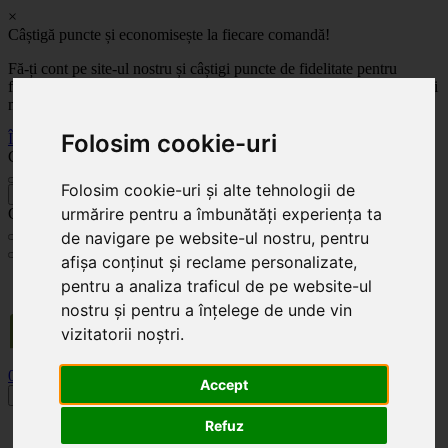
×
Câștigă puncte și economisește la fiecare comandă!
Fă-ți cont pe site-ul nostru și câștigi puncte de fidelitate pentru
fiecare comandă! Cu cât comanzi mai mult, cu atât economisești mai
mult!
Folosim cookie-uri
Înregistrează-te acum
Celoplast
Folosim cookie-uri și alte tehnologii de
înapoi
urmărire pentru a îmbunătăți experiența ta
Celoplast
de navigare pe website-ul nostru, pentru
afișa conținut și reclame personalizate,
Transportul este GRATUIT pentru comenzile mai mari de 350 Lei. Comanda minimă în
pentru a analiza traficul de pe website-ul
valoare de 100 Lei. Expediere în 1 - 2 zile lucrătoare.
nostru și pentru a înțelege de unde vin
vizitatorii noștri.
0
0
Accept
Toggle navigation
Refuz
Acasă