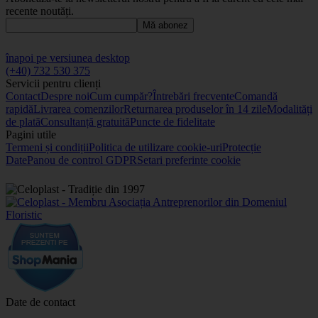
recente noutăți.
Mă abonez
înapoi pe versiunea desktop
(+40) 732 530 375
Servicii pentru clienți
Contact
Despre noi
Cum cumpăr?
Întrebări frecvente
Comandă
rapidă
Livrarea comenzilor
Returnarea produselor în 14 zile
Modalități
de plată
Consultanță gratuită
Puncte de fidelitate
Pagini utile
Termeni și condiții
Politica de utilizare cookie-uri
Protecție
Date
Panou de control GDPR
Setari preferinte cookie
Date de contact