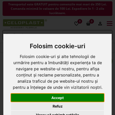
Transportul este GRATUIT pentru comenzile mai mari de 350 Lei.
Comanda minimă în valoare de 100 Lei. Expediere în 1 - 2 zile
lucrătoare.
0
0
Togg
navi
Folosim cookie-uri
< ÎNAPOI LA COSURI
Folosim cookie-uri și alte tehnologii de
urmărire pentru a îmbunătăți experiența ta de
navigare pe website-ul nostru, pentru afișa
conținut și reclame personalizate, pentru a
analiza traficul de pe website-ul nostru și
pentru a înțelege de unde vin vizitatorii noștri.
Accept
Refuz
Vreau să schimb setările