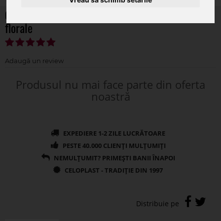
Cos rotund+dantela+toarta pentru aranjamente
florale
Produsul nu mai face parte din oferta
noastră