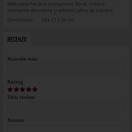
delicatețe fiecărui aranjament floral, creând
momente deosebite și amintiri pline de culoare.
Dimensiuni 14 x 11 x 25 cm
RECENZII
Numele meu
Rating
Titlu review
Review