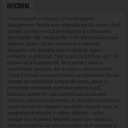
DESCRIERE
Cosul rotund cu dantelă și toartă pentru
aranjamente florale este alegerea ideală atunci când
dorești să oferi o notă de eleganță și rafinament
decorurilor tale. Realizat într-o formă clasică, cu linii
delicate, acest coș se remarcă prin detaliile
deosebite ale dantelei care îi oferă un aspect
romantic și sofisticat. Toarta practică îl face ușor de
manevrat și transportat, fiind perfect pentru
evenimente speciale, dar și pentru decorul casei.
Poate fi folosit ca suport pentru aranjamente florale
variate, de la buchete simple de sezon, până la
compoziții complexe, potrivite pentru nunți,
botezuri, aniversări sau cadouri personalizate.
Textura naturală și accentele de dantelă transformă
acest coș într-un element decorativ versatil, care se
integrează armonios în stiluri diferite – rustic,
vintage sau modern. Alegând acest cos rotund cu
dantelă și toartă, vei aduce un plus de frumusețe și