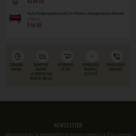
42
.00
Rola Polipropilena 0,8 Cm Pentru Aranjamente Florale
508200
5
.50
COMANDĂ
TRANSPORT
RETURNARE
POSIBILITĂȚI
CONSULTANȚĂ
RAPIDĂ
GRATUIT
14 ZILE
MULTIPLE
GRATUITĂ
LA COMENZI MAI
DE PLATĂ
MARI DE 300 LEI
NEWSLETTER
Abonează-te la newsletterul nostru pentru a fi la curent