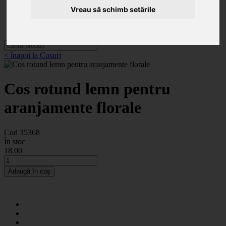
Categorii
Vreau să schimb setările
Noutăți
Promoții
Contact
< înapoi la Cosuri
Cos rotund lemn pentru
aranjamente florale
Cod 35368
În stoc
18
.00
Adaugă în coș