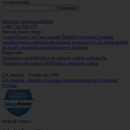
recente noutăți.
Mă abonez
înapoi pe versiunea desktop
(+40) 732 530 375
Servicii pentru clienți
Contact
Despre noi
Cum cumpăr?
Întrebări frecvente
Comandă
rapidă
Livrarea comenzilor
Returnarea produselor în 14 zile
Modalități
de plată
Consultanță gratuită
Puncte de fidelitate
Pagini utile
Termeni și condiții
Politica de utilizare cookie-uri
Protecție
Date
Panou de control GDPR
Setari preferinte cookie
Date de contact