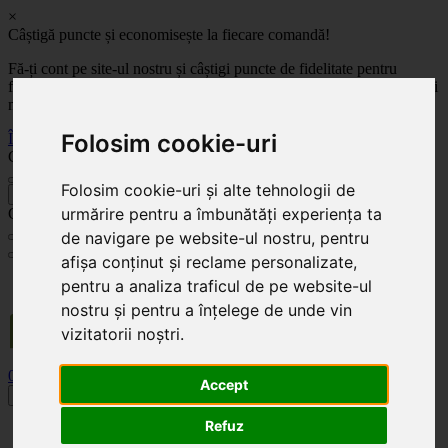
×
Câștigă puncte și economisește la fiecare comandă!
Fă-ți cont pe site-ul nostru și câștigi puncte de fidelitate pentru
fiecare comandă! Cu cât comanzi mai mult, cu atât economisești mai
mult!
Folosim cookie-uri
Înregistrează-te acum
Celoplast
Folosim cookie-uri și alte tehnologii de
înapoi
urmărire pentru a îmbunătăți experiența ta
Celoplast
de navigare pe website-ul nostru, pentru
afișa conținut și reclame personalizate,
Transportul este GRATUIT pentru comenzile mai mari de 350 Lei. Comanda minimă în
pentru a analiza traficul de pe website-ul
valoare de 100 Lei. Expediere în 1 - 2 zile lucrătoare.
nostru și pentru a înțelege de unde vin
vizitatorii noștri.
0
0
Accept
Toggle navigation
Refuz
Acasă