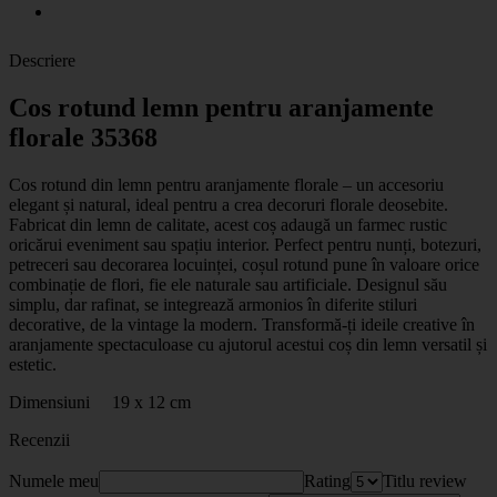
Descriere
Cos rotund lemn pentru aranjamente
florale 35368
Cos rotund din lemn pentru aranjamente florale – un accesoriu
elegant și natural, ideal pentru a crea decoruri florale deosebite.
Fabricat din lemn de calitate, acest coș adaugă un farmec rustic
oricărui eveniment sau spațiu interior. Perfect pentru nunți, botezuri,
petreceri sau decorarea locuinței, coșul rotund pune în valoare orice
combinație de flori, fie ele naturale sau artificiale. Designul său
simplu, dar rafinat, se integrează armonios în diferite stiluri
decorative, de la vintage la modern. Transformă-ți ideile creative în
aranjamente spectaculoase cu ajutorul acestui coș din lemn versatil și
estetic.
Dimensiuni 19 x 12 cm
Recenzii
Numele meu
Rating
Titlu review