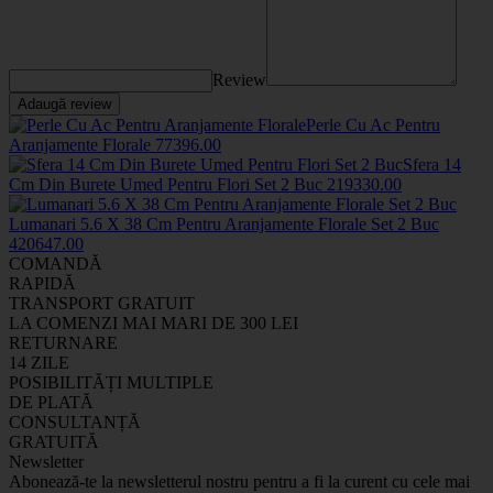
Review
Adaugă review
Perle Cu Ac Pentru
Aranjamente Florale
7739
6
.00
Sfera 14
Cm Din Burete Umed Pentru Flori Set 2 Buc
2193
30
.00
Lumanari 5.6 X 38 Cm Pentru Aranjamente Florale Set 2 Buc
4206
47
.00
COMANDĂ
RAPIDĂ
TRANSPORT GRATUIT
LA COMENZI MAI MARI DE 300 LEI
RETURNARE
14 ZILE
POSIBILITĂȚI MULTIPLE
DE PLATĂ
CONSULTANȚĂ
GRATUITĂ
Newsletter
Abonează-te la newsletterul nostru pentru a fi la curent cu cele mai