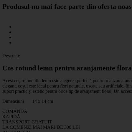
Produsul nu mai face parte din oferta noas
Descriere
Cos rotund lemn pentru aranjamente flora
Acest coș rotund din lemn este alegerea perfectă pentru realizarea unor
elegant, coșul este ideal pentru flori naturale, uscate sau artificiale, f
suport practic și estetic pentru orice tip de aranjament floral. Un acceso
Dimensiuni 14 x 14 cm
COMANDĂ
RAPIDĂ
TRANSPORT GRATUIT
LA COMENZI MAI MARI DE 300 LEI