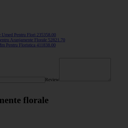
 Umed Pentru Flori
2353
58
.00
entru Aranjamente Florale
5282
1
.70
m Pentru Floristica
4118
38
.00
Review
ente florale