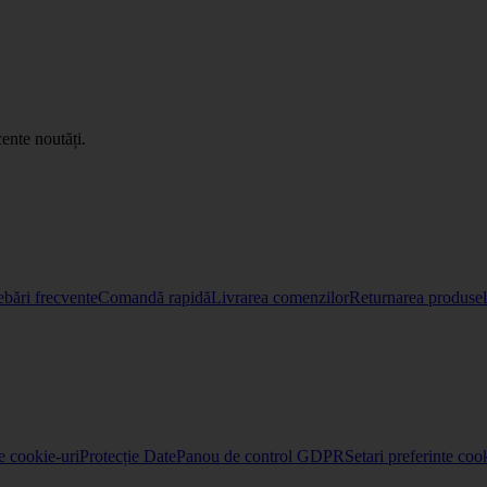
ente noutăți.
ebări frecvente
Comandă rapidă
Livrarea comenzilor
Returnarea produselo
re cookie-uri
Protecție Date
Panou de control GDPR
Setari preferinte coo