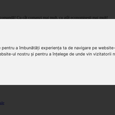
care comandă! Cu cât comanzi mai mult, cu atât economisești mai mult!
pret de importator, cu livrare in toata Romania.
e pentru a îmbunătăți experiența ta de navigare pe website-
bsite-ul nostru și pentru a înțelege de unde vin vizitatorii n
ale