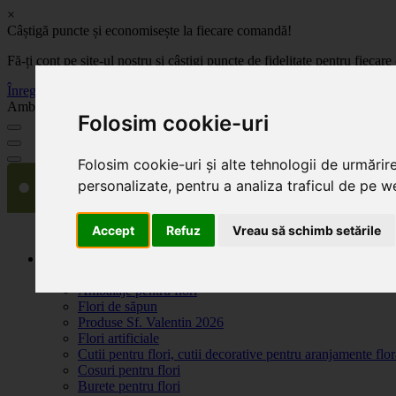
×
Câștigă puncte și economisește la fiecare comandă!
Fă-ți cont pe site-ul nostru și câștigi puncte de fidelitate pentru fie
Înregistrează-te acum
Ambalaje, decoratiuni si accesorii pentru flori. Produse de calitate la 
Folosim cookie-uri
Folosim cookie-uri și alte tehnologii de urmărir
personalizate, pentru a analiza traficul de pe we
Accept
Refuz
Vreau să schimb setările
Produse
Plante artificiale la ghiveci
Ambalaje pentru flori
Flori de săpun
Produse Sf. Valentin 2026
Flori artificiale
Cutii pentru flori, cutii decorative pentru aranjamente flor
Cosuri pentru flori
Burete pentru flori