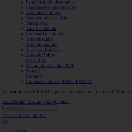
Panglici si role decorative
Flori uscate si plante uscate
Articole decorative
Vase ceramica si sticla
Vase plastic
Vase metal tabla
Lumanari decorative
Articole nunta
Articole funerare
Accesorii floristica
Articole Hobby
Paște 2026
Decoratiuni Craciun 2026
Noutăți
Promoții
Produse cu defect - PRET REDUS
Transportul este GRATUIT pentru comenzile mai mari de 350 Lei. Coma
Home
Noutăți
Promoții
Blog
Contact
TEL: +40 732 530 375
0
0
HOME