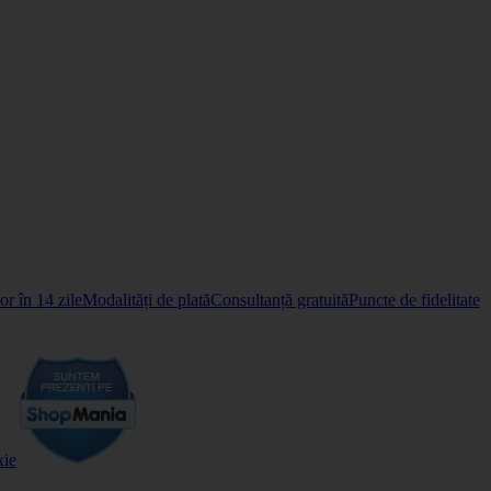
r în 14 zile
Modalități de plată
Consultanță gratuită
Puncte de fidelitate
kie