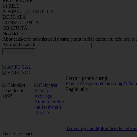
RETURNARE
14 ZILE
POSIBILITĂȚI MULTIPLE
DE PLATĂ
CONSULTANȚĂ
GRATUITĂ
Newsletter
Abonează-te la newsletterul nostru pentru a fi la curent cu cele mai rec
Adresa de e-mail
Servicii pentru clienți
Contact
Despre noi
Cum cumpăr?
Într
Pagini utile
Termeni și condiții
Politica de utiliza
Date de contact