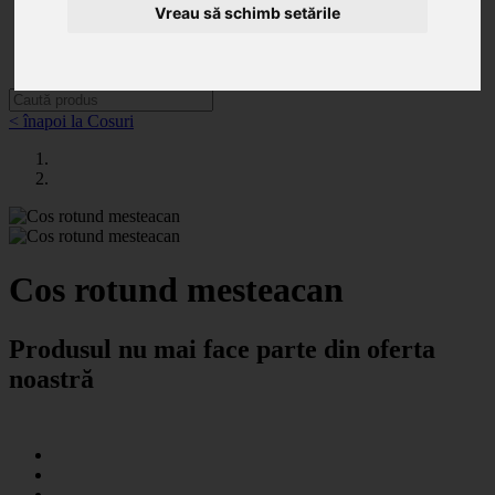
Categorii
Vreau să schimb setările
Noutăți
Promoții
Contact
< înapoi la Cosuri
Cos rotund mesteacan
Produsul nu mai face parte din oferta
noastră