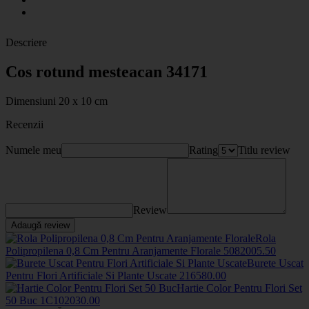
Descriere
Cos rotund mesteacan 34171
Dimensiuni 20 x 10 cm
Recenzii
Numele meu
Rating
Titlu review
Review
Adaugă review
Rola
Polipropilena 0,8 Cm Pentru Aranjamente Florale
508200
5
.50
Burete Uscat
Pentru Flori Artificiale Si Plante Uscate
2165
80
.00
Hartie Color Pentru Flori Set
50 Buc
1C1020
30
.00