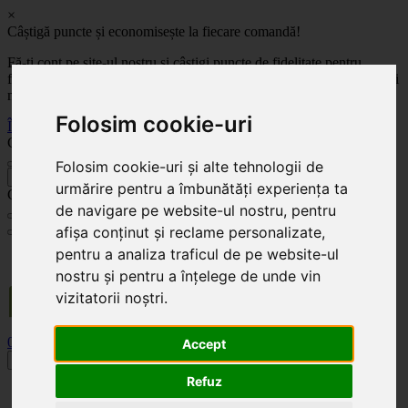
×
Câștigă puncte și economisește la fiecare comandă!
Fă-ți cont pe site-ul nostru și câștigi puncte de fidelitate pentru
fiecare comandă! Cu cât comanzi mai mult, cu atât economisești mai
mult!
Folosim cookie-uri
Înregistrează-te acum
Celoplast
Folosim cookie-uri și alte tehnologii de
înapoi
urmărire pentru a îmbunătăți experiența ta
Celoplast
de navigare pe website-ul nostru, pentru
afișa conținut și reclame personalizate,
pentru a analiza traficul de pe website-ul
Transportul este GRATUIT pentru comenzile mai mari de 350 Lei. Comanda minimă în
valoare de 100 Lei. Expediere în 1 - 2 zile lucrătoare.
nostru și pentru a înțelege de unde vin
vizitatorii noștri.
0
0
Accept
Toggle navigation
Refuz
Acasă