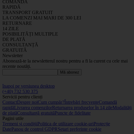
COMANDĂ
RAPIDĂ
TRANSPORT GRATUIT
LA COMENZI MAI MARI DE 300 LEI
RETURNARE
14 ZILE
POSIBILITĂȚI MULTIPLE
DE PLATĂ
CONSULTANȚĂ
GRATUITĂ
Newsletter
Abonează-te la newsletterul nostru pentru a fi la curent cu cele mai
recente noutăți.
Mă abonez
înapoi pe versiunea desktop
(+40) 732 530 375
Servicii pentru clienți
Contact
Despre noi
Cum cumpăr?
Întrebări frecvente
Comandă
rapidă
Livrarea comenzilor
Returnarea produselor în 14 zile
Modalități
de plată
Consultanță gratuită
Puncte de fidelitate
Pagini utile
Termeni și condiții
Politica de utilizare cookie-uri
Protecție
Date
Panou de control GDPR
Setari preferinte cookie