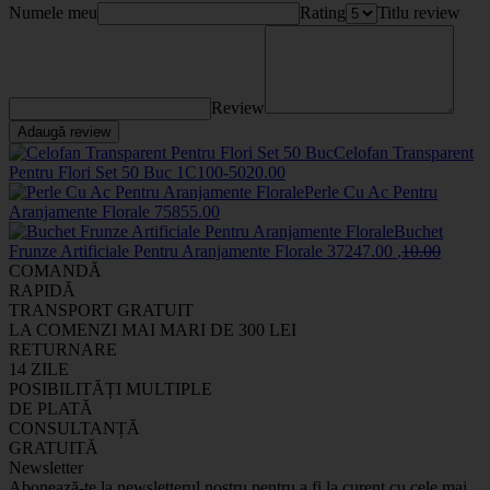
Numele meu
Rating
Titlu review
Review
Adaugă review
Celofan Transparent
Pentru Flori Set 50 Buc
1C100-50
20
.00
Perle Cu Ac Pentru
Aranjamente Florale
7585
5
.00
Buchet
Frunze Artificiale Pentru Aranjamente Florale
3724
7
.00
,
10
.00
COMANDĂ
RAPIDĂ
TRANSPORT GRATUIT
LA COMENZI MAI MARI DE 300 LEI
RETURNARE
14 ZILE
POSIBILITĂȚI MULTIPLE
DE PLATĂ
CONSULTANȚĂ
GRATUITĂ
Newsletter
Abonează-te la newsletterul nostru pentru a fi la curent cu cele mai