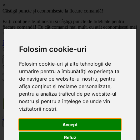
×
Câștigă puncte și economisește la fiecare comandă!
Fă-ți cont pe site-ul nostru și câștigi puncte de fidelitate pentru
fiecare comandă! Cu cât comanzi mai mult, cu atât economisești mai
mult!
Înregistrează-te acum
Folosim cookie-uri
Celoplast
înapoi
Folosim cookie-uri și alte tehnologii de
Celoplast
urmărire pentru a îmbunătăți experiența ta
de navigare pe website-ul nostru, pentru
afișa conținut și reclame personalizate,
Transportul este GRATUIT pentru comenzile mai mari de 350 Lei. Comanda minimă în
valoare de 100 Lei. Expediere în 1 - 2 zile lucrătoare.
pentru a analiza traficul de pe website-ul
nostru și pentru a înțelege de unde vin
vizitatorii noștri.
0
0
Toggle navigation
Accept
Acasă
Refuz