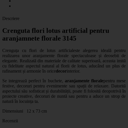
Descriere
Crenguta flori lotus artificial pentru
aranjamnete florale 3145
Crenguța cu flori de lotus artificial
este alegerea ideală pentru
realizarea unor aranjamente florale spectaculoase și deosebit de
elegante. Realizată din materiale de calitate superioară, aceasta imită
cu fidelitate aspectul natural al florii de lotus, aducând un plus de
rafinament și armonie în orice
decor
interior.
Se integrează perfect în buchete,
aranjamente florale
pentru mese
festive, decoruri pentru evenimente sau spații de relaxare. Datorită
aspectului său sofisticat și durabilității, poate fi folosită deopotrivă în
proiecte creative, decoruri de nuntă sau pentru a aduce un strop de
natură în locuința ta.
Dimensiuni 12 x 73 cm
Recenzii