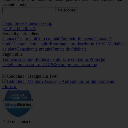
recente noutăți.
Mă abonez
înapoi pe versiunea desktop
(+40) 732 530 375
Servicii pentru clienți
Contact
Despre noi
Cum cumpăr?
Întrebări frecvente
Comandă
rapidă
Livrarea comenzilor
Returnarea produselor în 14 zile
Modalități
de plată
Consultanță gratuită
Puncte de fidelitate
Pagini utile
Termeni și condiții
Politica de utilizare cookie-uri
Protecție
Date
Panou de control GDPR
Setari preferinte cookie
Date de contact