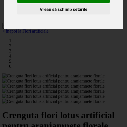
Categorii
Noutăți
Vreau să schimb setările
Promoții
Contact
< înapoi la Flori artificiale
Crenguta flori lotus artificial
pentru aranjamnete florale