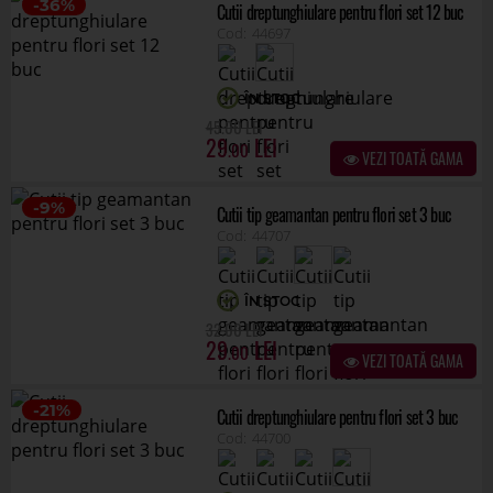
44707
ÎN STOC
.00
32
29
.00
VEZI TOATĂ GAMA
-21%
Cutii dreptunghiulare pentru flori set 3 buc
44700
ÎN STOC
.00
19
15
.00
VEZI TOATĂ GAMA
-11%
Cutii dreptunghiulare model floral set 3 buc
44683