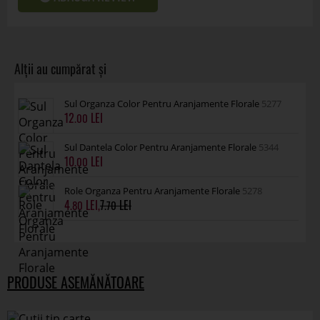
Sul Dantela Color Pentru Aranjamente Florale
5344
10
.00
Role Organza Pentru Aranjamente Florale
5278
4
,
7
.80
.70
PRODUSE ASEMĂNĂTOARE
Cutii tip carte pentru aranjamente florale
set 3 buc
45309
ÎN STOC
28
DETALII
.00
-24%
Cutii dreptunghiulare pentru aranjamente
florale set 3 buc