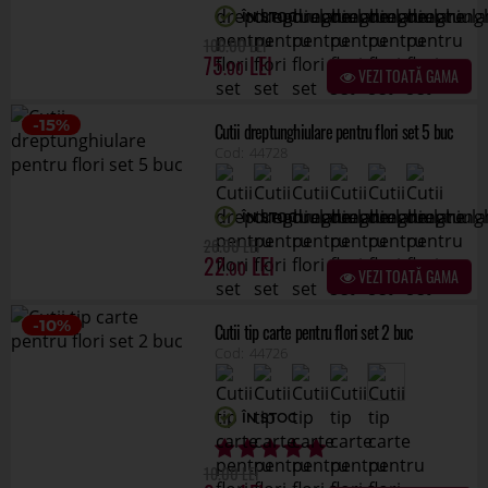
.00
26
22
.00
VEZI TOATĂ GAMA
-10%
Cutii tip carte pentru flori set 2 buc
44726
ÎN STOC
.00
10
9
.00
VEZI TOATĂ GAMA
Cutii dreptunghiulare pentru flori set 3 buc
44725
ÎN STOC