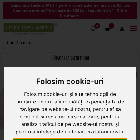
Transportul este GRATUIT pentru comenzile mai mari de 350 Lei.
Comanda minimă în valoare de 100 Lei. Expediere în 1 - 2 zile
lucrătoare.
0
0
Togg
navi
< ÎNAPOI LA CUTII FLORI
Folosim cookie-uri
Cutii tip plic pentru aranjamente florale set 10
buc
Folosim cookie-uri și alte tehnologii de
urmărire pentru a îmbunătăți experiența ta de
navigare pe website-ul nostru, pentru afișa
conținut și reclame personalizate, pentru a
Cod 45307
analiza traficul de pe website-ul nostru și
35
În stoc
pentru a înțelege de unde vin vizitatorii noștri.
.00