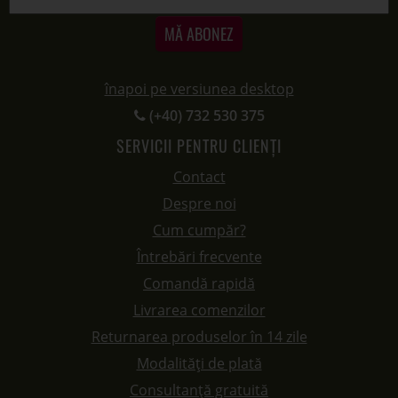
Despre noi
Cum cumpăr?
Întrebări frecvente
Comandă rapidă
Livrarea comenzilor
Returnarea produselor în 14 zile
Modalități de plată
Consultanță gratuită
Puncte de fidelitate
PAGINI UTILE
Termeni și condiții
Politica de utilizare cookie-uri
Protecție Date
Panou de control GDPR