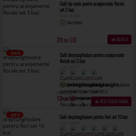
44701
ÎN STOC
.00
17
13
.00
VEZI TOATĂ GAMA
-25%
Cutii dreptunghiulare pentru flori set 10 buc
44691
ÎN STOC
.00
100
75
.00
VEZI TOATĂ GAMA
-15%
Cutii dreptunghiulare pentru flori set 5 buc
44728
ÎN STOC