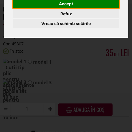
model 1
Accept
Refuz
model 3
Vreau să schimb setările
ADAUGĂ ÎN COȘ
DESCRIERE