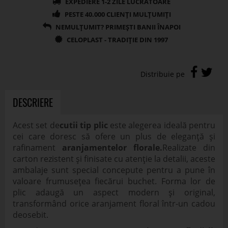
Acest set de
cutii tip plic
este alegerea ideală pentru
cei care doresc să ofere un plus de eleganță și
rafinament
aranjamentelor florale.
Realizate din
carton rezistent și finisate cu atenție la detalii, aceste
ambalaje sunt special concepute pentru a pune în
valoare frumusețea fiecărui buchet. Forma lor de
plic adaugă un aspect modern și original,
transformând orice aranjament floral într-un cadou
deosebit.
Cutii de acest tip sunt potrivite atât pentru
florării
,
cât și pentru evenimente speciale –
nunți,
aniversări
, zile de naștere sau alte ocazii festive. Ele
pot fi folosite pentru ambalarea buchetelor de flori
naturale sau artificiale, oferind protecție și un aspect
estetic impecabil. Setul conține 10 cutii, ușor de
asamblat și de personalizat, fie prin panglici, etichete
sau accesorii decorative. Cu ajutorul acestor
ambalaje
elegante, fiecare
aranjament floral
va
transmite un mesaj de frumusețe, grijă și atenție