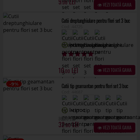
10
VEZI TOATĂ GAMA
.00
-9%
Cutii tip geamantan pentru flori set 3 buc
44687
ÎN STOC
.00
35
32
.00
VEZI TOATĂ GAMA
-36%
Cutii dreptunghiulare pentru flori set 12 buc
44697
ÎN STOC
.00
45
29
.00
VEZI TOATĂ GAMA
-9%
Cutii tip geamantan pentru flori set 3 buc