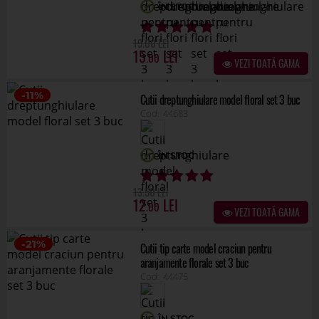
ÎN STOC
.50
13
12
.00
VEZI TOATĂ GAMA
-21%
Cutii tip carte model craciun pentru
aranjamente florale set 3 buc
44475
ÎN STOC
.00
47
37
.00
VEZI TOATĂ GAMA
COMANDĂ
TRANSPORT
RETURNARE
POSIBILITĂȚI
CONSULTANȚĂ
RAPIDĂ
GRATUIT
14 ZILE
MULTIPLE
GRATUITĂ
LA COMENZI MAI
DE PLATĂ
MARI DE 300 LEI