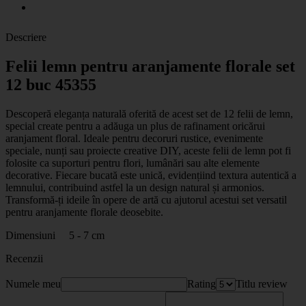
Descriere
Felii lemn pentru aranjamente florale set
12 buc 45355
Descoperă eleganța naturală oferită de acest set de 12 felii de lemn,
special create pentru a adăuga un plus de rafinament oricărui
aranjament floral. Ideale pentru decoruri rustice, evenimente
speciale, nunți sau proiecte creative DIY, aceste felii de lemn pot fi
folosite ca suporturi pentru flori, lumânări sau alte elemente
decorative. Fiecare bucată este unică, evidențiind textura autentică a
lemnului, contribuind astfel la un design natural și armonios.
Transformă-ți ideile în opere de artă cu ajutorul acestui set versatil
pentru aranjamente florale deosebite.
Dimensiuni 5 - 7 cm
Recenzii
Numele meu
Rating
Titlu review