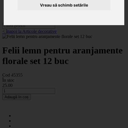
Categorii
Vreau să schimb setările
Noutăți
Promoții
Contact
< înapoi la Articole decorative
Felii lemn pentru aranjamente
florale set 12 buc
Cod 45355
În stoc
25
.00
Adaugă în coș