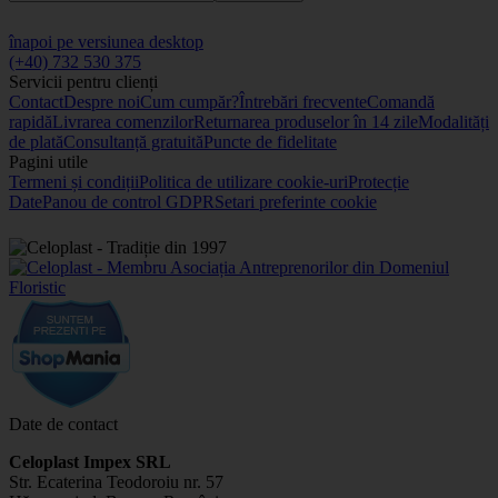
înapoi pe versiunea desktop
(+40) 732 530 375
Servicii pentru clienți
Contact
Despre noi
Cum cumpăr?
Întrebări frecvente
Comandă
rapidă
Livrarea comenzilor
Returnarea produselor în 14 zile
Modalități
de plată
Consultanță gratuită
Puncte de fidelitate
Pagini utile
Termeni și condiții
Politica de utilizare cookie-uri
Protecție
Date
Panou de control GDPR
Setari preferinte cookie
Date de contact
Celoplast Impex SRL
Str. Ecaterina Teodoroiu nr. 57