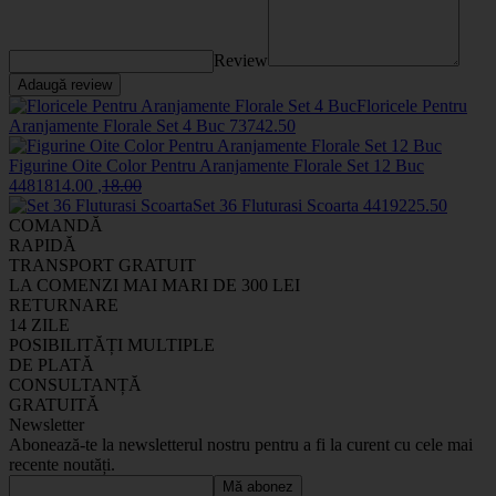
Review
Adaugă review
Floricele Pentru
Aranjamente Florale Set 4 Buc
7374
2
.50
Figurine Oite Color Pentru Aranjamente Florale Set 12 Buc
44818
14
.00
,
18
.00
Set 36 Fluturasi Scoarta
44192
25
.50
COMANDĂ
RAPIDĂ
TRANSPORT GRATUIT
LA COMENZI MAI MARI DE 300 LEI
RETURNARE
14 ZILE
POSIBILITĂȚI MULTIPLE
DE PLATĂ
CONSULTANȚĂ
GRATUITĂ
Newsletter
Abonează-te la newsletterul nostru pentru a fi la curent cu cele mai
recente noutăți.
Mă abonez