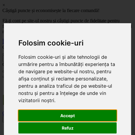
×
Câștigă puncte și economisește la fiecare comandă!
Fă-ți cont pe site-ul nostru și câștigi puncte de fidelitate pentru
fiecare comandă! Cu cât comanzi mai mult, cu atât economisești mai
mult!
Folosim cookie-uri
Înregistrează-te acum
Celoplast
Folosim cookie-uri și alte tehnologii de
înapoi
urmărire pentru a îmbunătăți experiența ta
Celoplast
de navigare pe website-ul nostru, pentru
afișa conținut și reclame personalizate,
Transportul este GRATUIT pentru comenzile mai mari de 350 Lei. Comanda minimă în
pentru a analiza traficul de pe website-ul
valoare de 100 Lei. Expediere în 1 - 2 zile lucrătoare.
nostru și pentru a înțelege de unde vin
vizitatorii noștri.
0
0
Accept
Toggle navigation
Refuz
Acasă