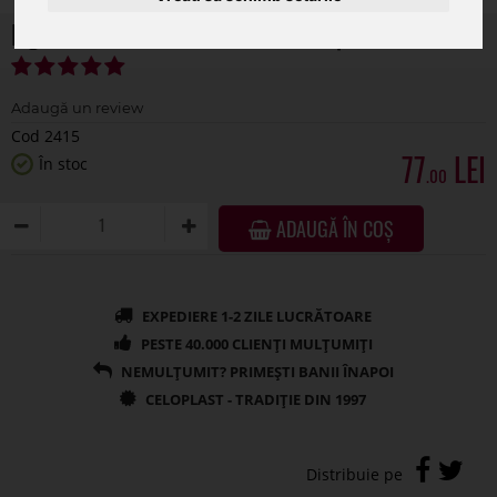
Figurina fluture din burete umed pentru flori
Cod 2415
77
În stoc
.00
ADAUGĂ ÎN COȘ