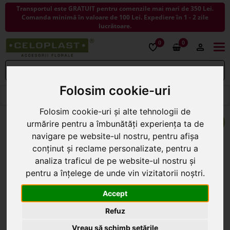
Transportul este GRATUIT pentru comenzile mai mari de 350 Lei.
Comanda minimă în valoare de 100 Lei. Expediere în 1 - 2 zile
lucrătoare.
0
0
Togg
navi
Folosim cookie-uri
< ÎNAPOI LA BURETE PENTRU FLORI
Folosim cookie-uri și alte tehnologii de
urmărire pentru a îmbunătăți experiența ta de
navigare pe website-ul nostru, pentru afișa
conținut și reclame personalizate, pentru a
analiza traficul de pe website-ul nostru și
pentru a înțelege de unde vin vizitatorii noștri.
Accept
Refuz
Vreau să schimb setările