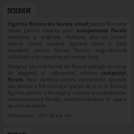
DESCRIERE
Figurina fluture din burete umed
pentru flori este
ideală pentru crearea unor
aranjamente florale
deosebite și originale. Realizată dintr-un burete
special umed, această figurină oferă o bază
excelentă pentru fixarea florilor, asigurându-le
stabilitate și prospețime pe termen lung.
Designul său sub formă de fluture adaugă un strop
de eleganță și rafinament oricărei
compoziții
florale
, fiind perfectă pentru evenimente speciale
sau pentru a înfrumuseța spațiul de zi cu zi. Folosiți
figurina pentru a da viață și culoare aranjamentelor
dumneavoastră florale, transformându-le în opere
de artă veritabile.
Dimensiuni 50 x 20 x 6 cm