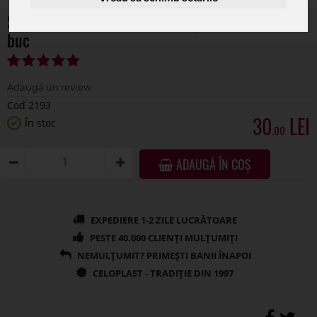
Sfera 14 cm din burete umed pentru flori set 2
buc
Cod 2193
30
În stoc
.00
ADAUGĂ ÎN COȘ