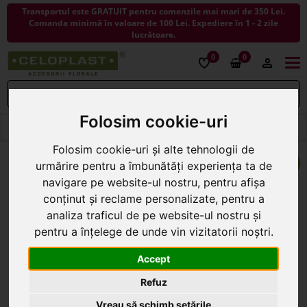
Transportul este GRATUIT pentru comenzile mai mari de 350 Lei.
Comanda minimă în valoare de 100 Lei. Expediere în 1 - 2 zile
lucrătoare.
0
0
Togg
navi
Folosim cookie-uri
< ÎNAPOI LA BURETE PENTRU FLORI
Folosim cookie-uri și alte tehnologii de
urmărire pentru a îmbunătăți experiența ta de
navigare pe website-ul nostru, pentru afișa
conținut și reclame personalizate, pentru a
analiza traficul de pe website-ul nostru și
pentru a înțelege de unde vin vizitatorii noștri.
Accept
Refuz
Vreau să schimb setările