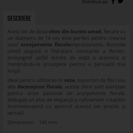
DESCRIERE
Acest set de două
sfere din burete umed
, fiecare cu
un diametru de 14 cm, este perfect pentru crearea
unor
aranjamente florale
impresionante. Buretele
umed asigură o hidratare constantă a florilor,
prelungind astfel durata de viață a acestora și
menținându-le proaspete pentru o perioadă mai
lungă.
Ideal pentru utilizarea în
vaze
, suporturi de flori sau
alte
decorațiuni florale
, aceste sfere sunt esențiale
pentru orice pasionat de aranjamente florale.
Adăugați un plus de eleganță și rafinament creațiilor
dumneavoastră cu ajutorul acestui set practic și
versatil.
Dimensiuni: 140 mm