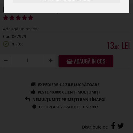
Figurina gnom color pentru decoratiuni florale
Cod 067979
13
În stoc
.00
ADAUGĂ ÎN COȘ