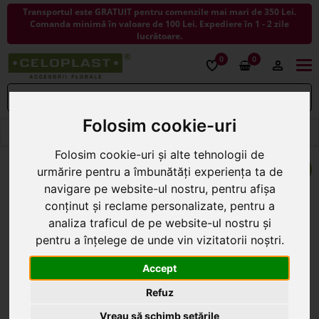
Transportul este GRATUIT pentru comenzile mai mari de 350 Lei.
Comanda minimă în valoare de 100 Lei. Expediere în 1 - 2 zile
lucrătoare.
0
0
Togg
navi
Folosim cookie-uri
< ÎNAPOI LA PASTE 2026
Folosim cookie-uri și alte tehnologii de
urmărire pentru a îmbunătăți experiența ta de
navigare pe website-ul nostru, pentru afișa
conținut și reclame personalizate, pentru a
analiza traficul de pe website-ul nostru și
pentru a înțelege de unde vin vizitatorii noștri.
Accept
Refuz
Vreau să schimb setările