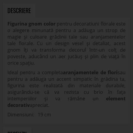
DESCRIERE
Figurina gnom color
pentru decoratiuni florale este
o alegere minunată pentru a adăuga un strop de
magie și culoare grădinii tale sau aranjamentelor
tale florale. Cu un design vesel și detaliat, acest
gnom îți va transforma decorul într-un colț de
poveste, aducând un aer jucăuș și plin de viață în
orice spațiu.
Ideal pentru a completa
aranjamentele de flori
sau
pentru a adăuga un accent simpatic în grădina ta,
figurina este realizată din materiale durabile,
asigurându-se că va rezista cu brio în fața
intemperiilor și va rămâne un
element
decorativ
apreciat.
Dimensiuni: 19 cm