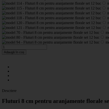
m
m
m
m
m
m
mo
mo
mo
Adaugă în coș
Descriere
Fluturi 8 cm pentru aranjamente florale se