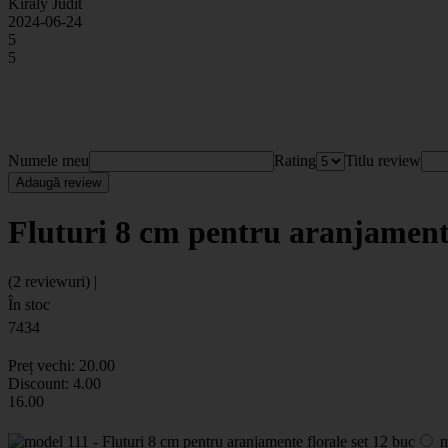
Kiraly Judit
2024-06-24
5
5
Numele meu
Rating
Titlu review
Adaugă review
Fluturi 8 cm pentru aranjamente
(2 reviewuri) |
În stoc
7434
Preț vechi:
20
.00
Discount:
4.00
16
.00
m