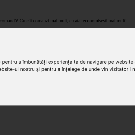
care comandă! Cu cât comanzi mai mult, cu atât economisești mai mult!
pret de importator, cu livrare in toata Romania.
e pentru a îmbunătăți experiența ta de navigare pe website-
bsite-ul nostru și pentru a înțelege de unde vin vizitatorii n
ale