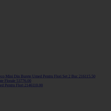
eco Mini Din Burete Umed Pentru Flori Set 2 Buc
2161
15
.50
te Florale
5377
6
.00
ed Pentru Flori
2146
110
.00