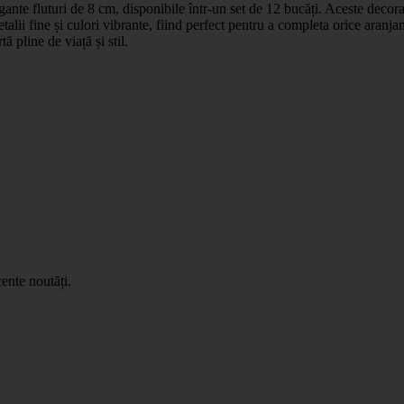
gante fluturi de 8 cm, disponibile într-un set de 12 bucăți. Aceste decor
etalii fine și culori vibrante, fiind perfect pentru a completa orice aran
ă pline de viață și stil.
ente noutăți.